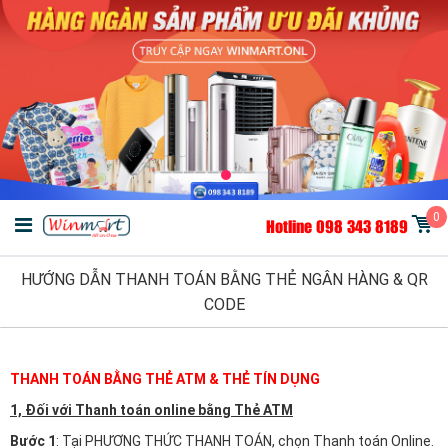
0
Hotline 098 343 8189
HƯỚNG DẪN THANH TOÁN BẰNG THẺ NGÂN HÀNG & QR
CODE
THANH TOÁN BẰNG THẺ ATM & THẺ TÍN DỤNG
1, Đối với Thanh toán online bằng Thẻ ATM
Bước 1
: Tại PHƯƠNG THỨC THANH TOÁN, chọn Thanh toán Online.