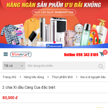
0
Hotline 098 343 8189
Tất cả
Trang chủ
Hàng tiêu dùng
Thực phẩm khô
Gia vị & nguyên liệu 
2 chai Xì dầu Càng Cua đặc biệt
80,000 đ