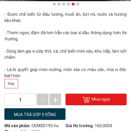
- Được chế biến từ đậu tương, muối ăn, bột mì, nước và hương
liệu khác.
- Thơm ngon, đậm đà hơn hẳn các loại xì dầu thông dụng trên thị
trường.
- Dùng làm gia vị ướp thịt, cá, chế biến món xào, kho, hấp, làm sốt
chấm.
- Là bí quyết giúp món nướng, món xào có màu sắc, mùi vị đặc
biệt hơn.
hộp
-
+
Mua ngay
1
MUA TRẢ GÓP 0 ĐỒNG
Mã sản phẩm:
OEMXD193-ho
Giá thị trường:
160,000đ