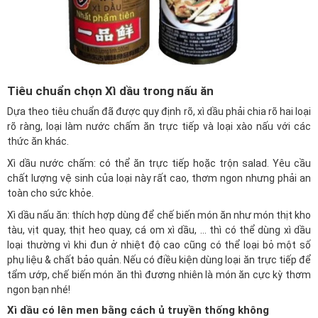
Tiêu chuẩn chọn Xì dầu trong nấu ăn
Dựa theo tiêu chuẩn đã được quy định rõ, xì dầu phải chia rõ hai loại
rõ ràng, loại làm nước chấm ăn trực tiếp và loại xào nấu với các
thức ăn khác.
Xì dầu nước chấm: có thể ăn trực tiếp hoặc trộn salad. Yêu cầu
chất lượng vệ sinh của loại này rất cao, thơm ngon nhưng phải an
toàn cho sức khỏe.
Xì dầu nấu ăn: thích hợp dùng để chế biến món ăn như món thịt kho
tàu, vịt quay, thịt heo quay, cá om xì dầu, ... thì có thể dùng xì dầu
loại thường vì khi đun ở nhiệt độ cao cũng có thể loại bỏ một số
phụ liệu & chất bảo quản. Nếu có điều kiện dùng loại ăn trực tiếp để
tẩm ướp, chế biến món ăn thì đương nhiên là món ăn cực kỳ thơm
ngon bạn nhé!
Xì dầu có lên men bằng cách ủ truyền thống không