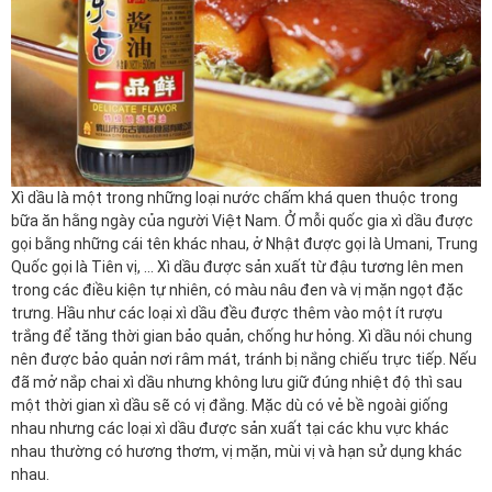
Xì dầu là một trong những loại nước chấm khá quen thuộc trong
bữa ăn hằng ngày của người Việt Nam. Ở mỗi quốc gia xì dầu được
gọi bằng những cái tên khác nhau, ở Nhật được gọi là Umani, Trung
Quốc gọi là Tiên vị, ... Xì dầu được sản xuất từ đậu tương lên men
trong các điều kiện tự nhiên, có màu nâu đen và vị mặn ngọt đặc
trưng. Hầu như các loại xì dầu đều được thêm vào một ít rượu
trắng để tăng thời gian bảo quản, chống hư hỏng. Xì dầu nói chung
nên được bảo quản nơi râm mát, tránh bị nắng chiếu trực tiếp. Nếu
đã mở nắp chai xì dầu nhưng không lưu giữ đúng nhiệt độ thì sau
một thời gian xì dầu sẽ có vị đắng. Mặc dù có vẻ bề ngoài giống
nhau nhưng các loại xì dầu được sản xuất tại các khu vực khác
nhau thường có hương thơm, vị mặn, mùi vị và hạn sử dụng khác
nhau.