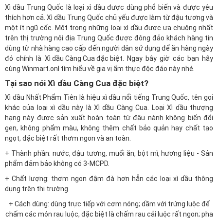
Xì dầu Trung Quốc là loại xì dầu được dùng phổ biến và được yêu
thích hơn cả. Xì dầu Trung Quốc chủ yếu được làm từ đậu tương và
một ít ngũ cốc. Một trong những loại xì dầu được ưa chuộng nhất
trên thị trường nội địa Trung Quốc được đông đảo khách hàng tin
dùng từ nhà hàng cao cấp đến người dân sử dụng để ăn hàng ngày
đó chính là
Xì dầu Càng Cua đặc biệt
. Ngay bây giờ các bạn hãy
cùng
Winmart.onl
tìm hiểu về gia vị ẩm thực độc đáo này nhé.
Tại sao nói Xì dầu Càng Cua đặc biệt?
Xì dầu Nhất Phẩm Tiên là hiệu xì dầu nổi tiếng Trung Quốc, tên gọi
khác của loại xì dầu này là Xì dầu Càng Cua. Loại Xì dầu thượng
hạng này được sản xuất hoàn toàn từ đậu nành không biến đổi
gen, không phẩm màu, không thêm chất bảo quản hay chất tạo
ngọt, đặc biệt rất thơm ngon và an toàn.
+ Thành phần: nước, đậu tương, muối ăn, bột mì, hương liệu - Sản
phẩm đảm bảo không có 3-MCPD.
+ Chất lượng: thơm ngon đậm đà hơn hẳn các loại xì dầu thông
dụng trên thị trường.
+ Cách dùng: dùng trực tiếp với cơm nóng; dầm với trứng luộc để
chấm các món rau luộc, đặc biệt là chấm rau cải luộc rất ngon; pha