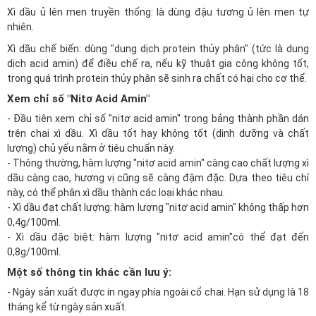
Xì dầu ủ lên men truyền thống: là dùng đậu tương ủ lên men tự
nhiên.
Xì dầu chế biến: dùng "dung dịch protein thủy phân" (tức là dung
dịch acid amin) để điều chế ra, nếu kỹ thuật gia công không tốt,
trong quá trình protein thủy phân sẽ sinh ra chất có hại cho cơ thể.
Xem chỉ số "Nitơ Acid Amin"
- Đầu tiên xem chỉ số "nitơ acid amin" trong bảng thành phần dán
trên chai xì dầu. Xì dầu tốt hay không tốt (dinh dưỡng và chất
lượng) chủ yếu nằm ở tiêu chuẩn này.
- Thông thường, hàm lượng "nitơ acid amin" càng cao chất lượng xì
dầu càng cao, hương vị cũng sẽ càng đậm đặc. Dựa theo tiêu chí
này, có thể phân xì dầu thành các loại khác nhau.
- Xì dầu đạt chất lượng: hàm lượng "nitơ acid amin" không thấp hơn
0,4g/100ml.
- Xì dầu đặc biệt: hàm lượng "nitơ acid amin"có thể đạt đến
0,8g/100ml.
Một số thông tin khác cần lưu ý:
- Ngày sản xuất được in ngay phía ngoài cổ chai. Hạn sử dụng là 18
tháng kể từ ngày sản xuất.