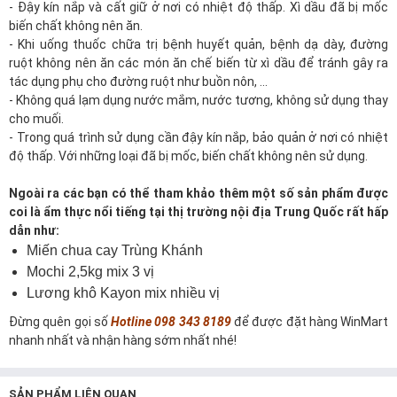
- Đậy kín nắp và cất giữ ở nơi có nhiệt độ thấp. Xì dầu đã bị mốc
biến chất không nên ăn.
- Khi uống thuốc chữa trị bệnh huyết quản, bệnh dạ dày, đường
ruột không nên ăn các món ăn chế biến từ xì dầu để tránh gây ra
tác dụng phụ cho đường ruột như buồn nôn, ...
- Không quá lạm dụng nước mắm, nước tương, không sử dụng thay
cho muối.
- Trong quá trình sử dụng cần đậy kín nắp, bảo quản ở nơi có nhiệt
độ thấp. Với những loại đã bị mốc, biến chất không nên sử dụng.
Ngoài ra các bạn có thể tham khảo thêm một số sản phẩm được
coi là ẩm thực nổi tiếng tại thị trường nội địa Trung Quốc rất hấp
dẫn như:
Miến chua cay Trùng Khánh
Mochi 2,5kg mix 3 vị
Lương khô Kayon mix nhiều vị
Đừng quên gọi số
Hotline 098 343 8189
để được đặt hàng WinMart
nhanh nhất và nhận hàng sớm nhất nhé!
SẢN PHẨM LIÊN QUAN