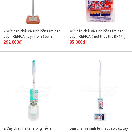
2 Mút bàn chải vệ sinh bồn tắm cao
Mút bàn chải vệ sinh bồn tắm cao
cấp TREPICA, tay nhôm 65cm -
cấp TREPICA (mút thay thế BF471) -
BF471
292,000đ
BF472
95,000đ
2 Cây chà nhà tắm lông mềm
Bàn chải vệ sinh bề mặt cao cấp, tay