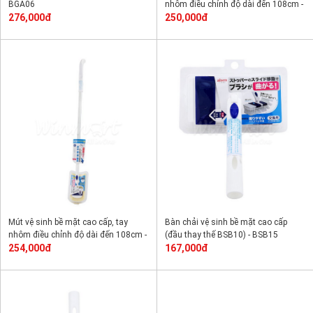
BGA06
nhôm điều chỉnh độ dài đến 108cm -
276,000đ
BSB10
250,000đ
Mút vệ sinh bề mặt cao cấp, tay
Bàn chải vệ sinh bề mặt cao cấp
nhôm điều chỉnh độ dài đến 108cm -
(đầu thay thế BSB10) - BSB15
BSB11
254,000đ
167,000đ