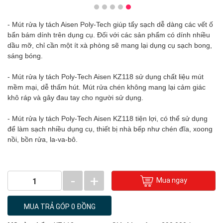
- Mút rửa ly tách Aisen Poly-Tech giúp tẩy sạch dễ dàng các vết ố
bẩn bám dính trên dụng cụ. Đối với các sản phẩm có dính nhiều
dầu mỡ, chỉ cần một ít xà phòng sẽ mang lại dụng cụ sạch bong,
sáng bóng.
- Mút rửa ly tách Poly-Tech Aisen KZ118 sử dụng chất liệu mút
mềm mại, dễ thấm hút. Mút rửa chén không mang lại cảm giác
khô ráp và gây đau tay cho người sử dụng.
- Mút rửa ly tách Poly-Tech Aisen KZ118 tiện lợi, có thể sử dụng
để làm sạch nhiều dụng cụ, thiết bị nhà bếp như chén đĩa, xoong
nồi, bồn rửa, la-va-bô.
-
+
Mua ngay
1
MUA TRẢ GÓP 0 ĐỒNG