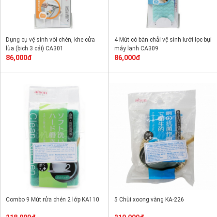
Dụng cụ vệ sinh vòi chén, khe cửa
4 Mút có bàn chải vệ sinh lưới lọc bụi
lùa (bịch 3 cái) CA301
máy lạnh CA309
86,000đ
86,000đ
Combo 9 Mút rửa chén 2 lớp KA110
5 Chùi xoong vàng KA-226