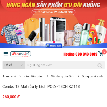
0
Hotline 098 343 8189
Tất cả
Trang chủ
Hàng tiêu dùng
Vật dụng gia đình
Dụng cụ vệ sinh
Combo 12 Mút rửa ly tách POLY-TECH KZ118
260,000 đ