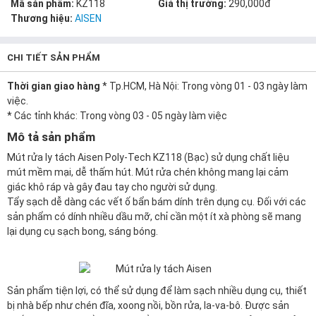
Mã sản phẩm:
KZ118
Giá thị trường:
290,000đ
Thương hiệu:
AISEN
CHI TIẾT SẢN PHẨM
Thời gian giao hàng
* Tp.HCM, Hà Nội: Trong vòng 01 - 03 ngày làm
việc.
* Các tỉnh khác: Trong vòng 03 - 05 ngày làm việc
Mô tả sản phẩm
Mút rửa ly tách Aisen Poly-Tech KZ118 (Bạc) sử dụng chất liệu
mút mềm mại, dễ thấm hút. Mút rửa chén không mang lại cảm
giác khô ráp và gây đau tay cho người sử dụng.
Tẩy sạch dễ dàng các vết ố bẩn bám dính trên dụng cụ. Đối với các
sản phẩm có dính nhiều dầu mỡ, chỉ cần một ít xà phòng sẽ mang
lại dụng cụ sạch bong, sáng bóng.
Sản phẩm tiện lợi, có thể sử dụng để làm sạch nhiều dụng cụ, thiết
bị nhà bếp như chén đĩa, xoong nồi, bồn rửa, la-va-bô. Được sản