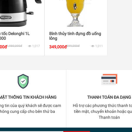
 tốc Delonghi 1L
Bình thủy tinh đựng đồ uống
000
lỏng
1,980,000đ
1,017
399,000đ
1,011
000đ
349,000đ
MẬT THÔNG TIN KHÁCH HÀNG
THANH TOÁN ĐA DẠNG
ng tin của quý khách sẽ được cam
Hỗ trợ các phương thức thanh t
không cung cấp cho bên thứ ba
tiền mặt, chuyển khoản hoặc q
Thanh toán