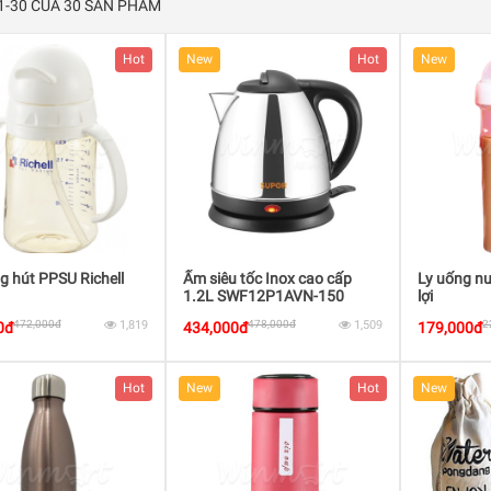
 1-30 CỦA 30 SẢN PHẨM
Hot
New
Hot
New
g hút PPSU Richell
Ấm siêu tốc Inox cao cấp
Ly uống nư
1.2L SWF12P1AVN-150
lợi
472,000đ
1,819
478,000đ
1,509
2
0đ
434,000đ
179,000đ
Hot
New
Hot
New