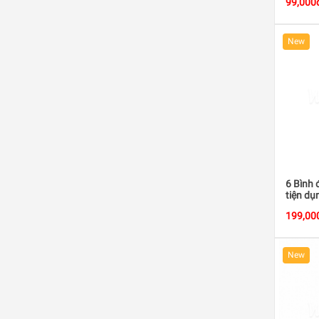
99,000
New
6 Bình
tiện dụ
199,00
New