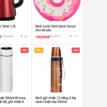
c Tefal 1,5L
Bình nước hình bánh Donut
cho bé yêu
2,196,000đ
664
186,000đ
1,577
đ
150,000đ
Hot
New
Hot
iệt 500ml lõi inox,
Bình giữ nhiệt 12 tiếng 3 lớp
t độ, giữ nhiệt 8
cách nhiệt loại 500ml