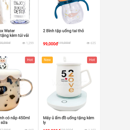
ox Water
2 Bình tập uống tai thỏ
ặng kèm túi vải
55,000đ
1,299
119,000đ
635
99,000đ
Hot
New
Hot
inh có nắp 450ml
Máy ủ ấm đồ uống tặng kèm
ò sữa
ly
87,000đ
239,000đ