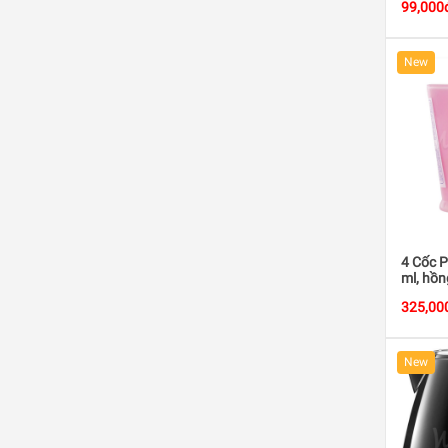
99,000
New
4 Cốc P
ml, hồn
325,00
New