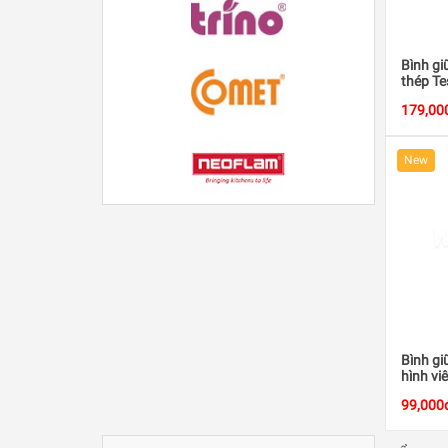
Bình gi
thép T
179,00
New
Bình gi
hình vi
99,000