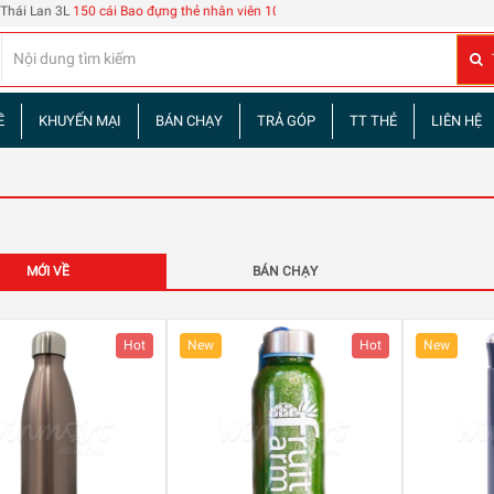
0 cái Bao đựng thẻ nhân viên 108
| 60 tập truyện tranh Tam Quốc Diễn Nghĩa
Đừng 
Ề
KHUYẾN MẠI
BÁN CHẠY
TRẢ GÓP
TT THẺ
LIÊN HỆ
MỚI VỀ
BÁN CHẠY
Hot
New
Hot
New