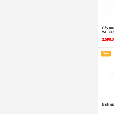
Cây nướ
WDBD-
2,590,
New
Bình gi