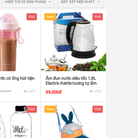
HIỂN THỊ 32 SẢN PHẨM
SẮP XẾP MỚI NHẤT
Hot
New
Hot
ớc có ống hút tiện
Ấm đun nước siêu tốc 1,8L
Electric Kettle tương tự ấm
Panasonic
20,000đ
2,021
2,030
99,000đ
Hot
New
Hot