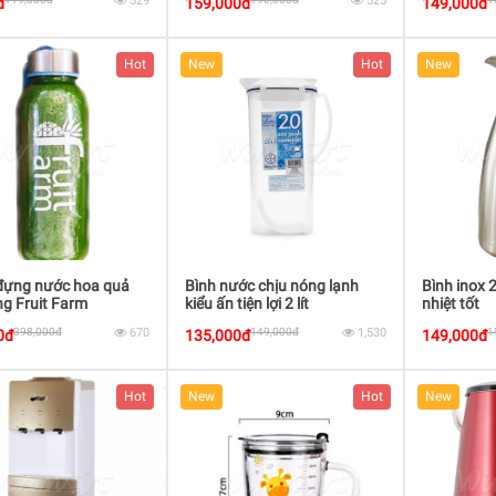
529
525
đ
159,000đ
149,000đ
Hot
New
Hot
New
 đựng nước hoa quả
Bình nước chịu nóng lạnh
Bình inox 
ng Fruit Farm
kiểu ấn tiện lợi 2 lít
nhiệt tốt
K291/1290WS
398,000đ
670
149,000đ
1,530
1
0đ
135,000đ
149,000đ
Hot
New
Hot
New