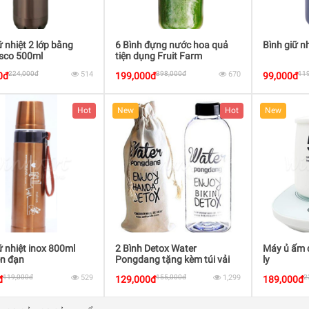
ữ nhiệt 2 lớp bằng
6 Bình đựng nước hoa quả
Bình giữ n
esco 500ml
tiện dụng Fruit Farm
224,000đ
514
398,000đ
670
11
0đ
199,000đ
99,000đ
Hot
New
Hot
New
ữ nhiệt inox 800ml
2 Bình Detox Water
Máy ủ ấm 
ên đạn
Pongdang tặng kèm túi vải
ly
119,000đ
529
155,000đ
1,299
2
đ
129,000đ
189,000đ