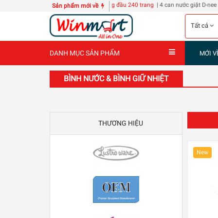
n Sổ A3 bìa cứng 6 tập bằng đầu 240 trang
| 4 can nước giặt D-nee Thái Lan 3L
15
Sản phẩm mới về
Tất cả
DANH MỤC SẢN PHẨM
MỚI V
BÌNH NƯỚC & BÌNH GIỮ NHIỆT
THƯƠNG HIỆU
New