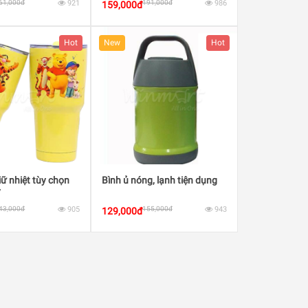
61,000đ
921
191,000đ
986
159,000đ
Hot
New
Hot
iữ nhiệt tùy chọn
Bình ủ nóng, lạnh tiện dụng
y
43,000đ
905
155,000đ
943
129,000đ