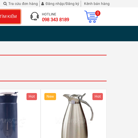
phê bình tôi
| 2 chai Rượu Vang Hibiscus Roselle
Tra cứu đơn hàng
Đăng nhập/Đăng ký
Kênh bán hàng
0
HOTLINE
TÌM KIẾM
098 343 8189
Hot
New
Hot