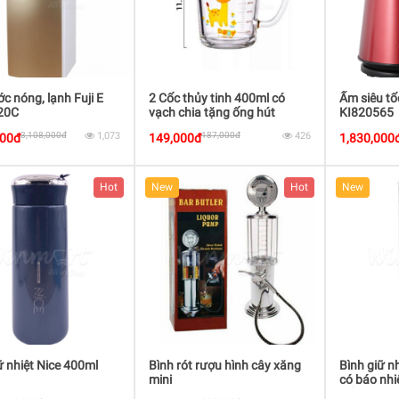
c nóng, lạnh Fuji E
2 Cốc thủy tinh 400ml có
Ấm siêu tố
20C
vạch chia tặng ống hút
KI820565
Silicon
3,108,000đ
1,073
187,000đ
426
000đ
149,000đ
1,830,000
Hot
New
Hot
New
ữ nhiệt Nice 400ml
Bình rót rượu hình cây xăng
Bình giữ nh
mini
có báo nhiệ
tiếng