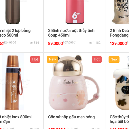
ữ nhiệt 2 lớp bằng
2 Bình nước ruột thủy tinh
2 Bình Det
esco 500ml
6oup 450ml
Pongdang t
224,000đ
514
107,000đ
1,182
1
0đ
89,000đ
129,000đ
Hot
New
Hot
New
ữ nhiệt inox 800ml
Cốc sứ nắp gấu men bóng
Cốc thủy t
ên đạn
họa tiết b
119,000đ
190,000đ
1