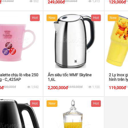
119,000đ
552
299,000đ
1,413
1
đ
249,000đ
129,000đ
Hot
New
Hot
New
alette chịu lò viba 250
Ấm siêu tốc WMF Skyline
2 Ly inox g
g - C_425AP
1,6L
hình trên l
400,000đ
1,942
2,640,000đ
1,100
1
0đ
2,200,000đ
119,000đ
Hot
New
Hot