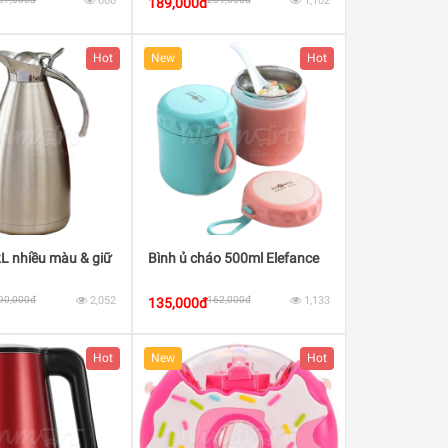
660
1,102
189,000đ
Hot
New
Hot
2L nhiều màu & giữ
Bình ủ cháo 500ml Elefance
90,000đ
2,052
162,000đ
1,133
135,000đ
Hot
New
Hot