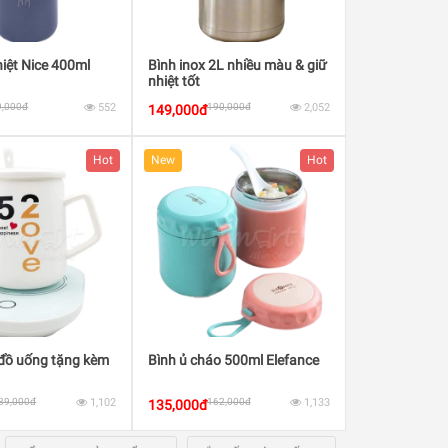
hiệt Nice 400ml
Bình inox 2L nhiều màu & giữ
nhiệt tốt
9,000đ
552
190,000đ
2,052
149,000đ
Hot
New
Hot
đồ uống tặng kèm
Bình ủ cháo 500ml Elefance
39,000đ
1,102
162,000đ
1,133
135,000đ