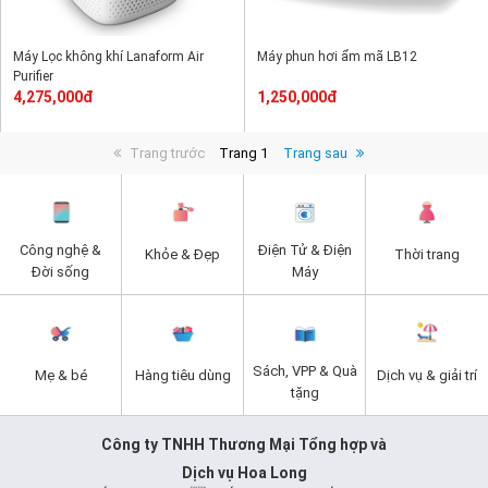
Máy Lọc không khí Lanaform Air
Máy phun hơi ẩm mã LB12
Purifier
4,275,000đ
1,250,000đ
Trang trước
Trang 1
Trang sau
Công nghệ &
Điện Tử & Điện
Khỏe & Đẹp
Thời trang
Đời sống
Máy
Sách, VPP & Quà
Mẹ & bé
Hàng tiêu dùng
Dịch vụ & giải trí
tặng
Công ty TNHH Thương Mại Tổng hợp và
Dịch vụ Hoa Long