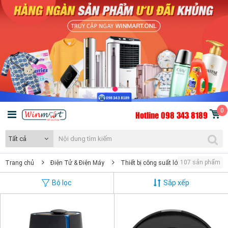
0
Hotline 098 343 8189
Tất cả
107 sản phẩm
Trang chủ
Điện Tử & Điện Máy
Thiết bị công suất lớn
Bộ lọc
Sắp xếp