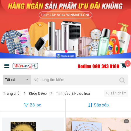
0
Hotline 098 343 8189
Tất cả
43 sản phẩm
Trang chủ
Khỏe & Đẹp
Tinh dầu & Nước hoa
Bộ lọc
Sắp xếp