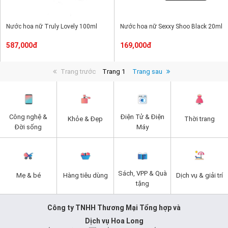
Nước hoa nữ Truly Lovely 100ml
Nước hoa nữ Sexxy Shoo Black 20ml
587,000đ
169,000đ
Trang trước
Trang 1
Trang sau
Công nghệ &
Điện Tử & Điện
Khỏe & Đẹp
Thời trang
Đời sống
Máy
Sách, VPP & Quà
Mẹ & bé
Hàng tiêu dùng
Dịch vụ & giải trí
tặng
Công ty TNHH Thương Mại Tổng hợp và
Dịch vụ Hoa Long