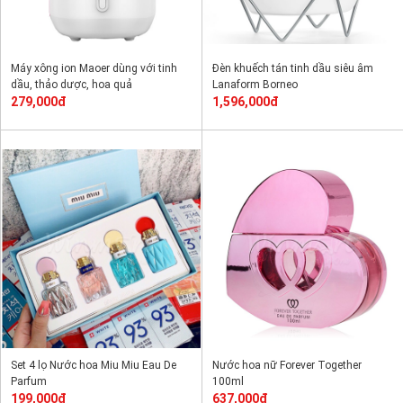
Máy xông ion Maoer dùng với tinh
Đèn khuếch tán tinh dầu siêu âm
dầu, thảo dược, hoa quả
Lanaform Borneo
279,000đ
1,596,000đ
Set 4 lọ Nước hoa Miu Miu Eau De
Nước hoa nữ Forever Together
Parfum
100ml
199,000đ
637,000đ