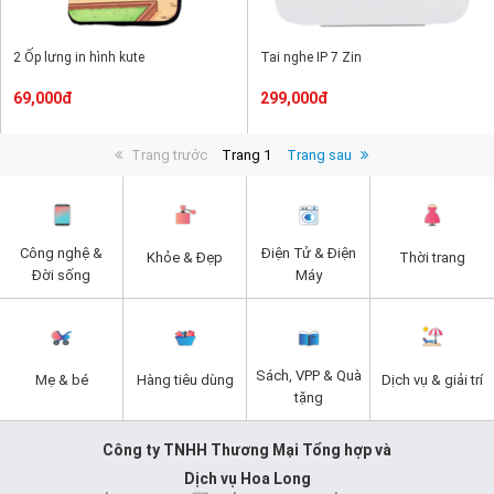
2 Ốp lưng in hình kute
Tai nghe IP 7 Zin
69,000đ
299,000đ
Trang trước
Trang 1
Trang sau
Công nghệ &
Điện Tử & Điện
Khỏe & Đẹp
Thời trang
Đời sống
Máy
Sách, VPP & Quà
Mẹ & bé
Hàng tiêu dùng
Dịch vụ & giải trí
tặng
Công ty TNHH Thương Mại Tổng hợp và
Dịch vụ Hoa Long