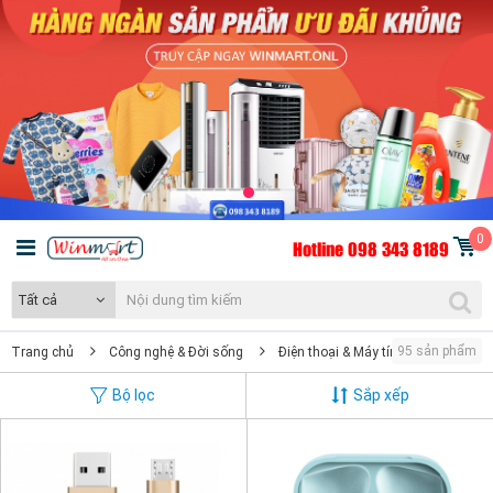
0
Hotline 098 343 8189
Tất cả
95 sản phẩm
Trang chủ
Công nghệ & Đời sống
Điện thoại & Máy tính
Điện tho
Bộ lọc
Sắp xếp