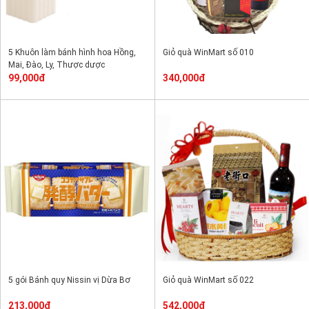
5 Khuôn làm bánh hình hoa Hồng,
Giỏ quà WinMart số 010
Mai, Đào, Ly, Thược dược
99,000đ
340,000đ
5 gói Bánh quy Nissin vị Dừa Bơ
Giỏ quà WinMart số 022
213,000đ
542,000đ