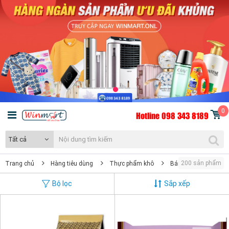
0
Hotline 098 343 8189
Tất cả
200 sản phẩm
Trang chủ
Hàng tiêu dùng
Thực phẩm khô
Bánh kẹo & đồ ăn vặt
Bộ lọc
Sắp xếp