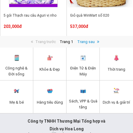
5 gói Thạch rau câu Aguri vị nho
Giỏ quà WinMart số 020
203,000đ
537,000đ
Trang trước
Trang 1
Trang sau
Công nghệ &
Điện Tử & Điện
Khỏe & Đẹp
Thời trang
Đời sống
Máy
Sách, VPP & Quà
Mẹ & bé
Hàng tiêu dùng
Dịch vụ & giải trí
tặng
Công ty TNHH Thương Mại Tổng hợp và
Dịch vụ Hoa Long