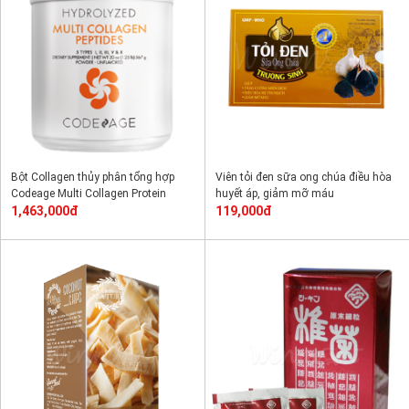
Bột Collagen thủy phân tổng hợp
Viên tỏi đen sữa ong chúa điều hòa
Codeage Multi Collagen Protein
huyết áp, giảm mỡ máu
Powder - Unflavored 63 Serving
1,463,000đ
119,000đ
Canister