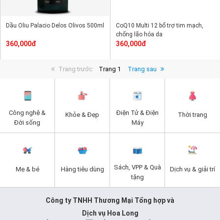
Dầu Oliu Palacio Delos Olivos 500ml
CoQ10 Multi 12 bổ trợ tim mạch,
chống lão hóa da
360,000đ
360,000đ
Trang trước
Trang 1
Trang sau
Công nghệ &
Điện Tử & Điện
Khỏe & Đẹp
Thời trang
Đời sống
Máy
Sách, VPP & Quà
Mẹ & bé
Hàng tiêu dùng
Dịch vụ & giải trí
tặng
Công ty TNHH Thương Mại Tổng hợp và
Dịch vụ Hoa Long