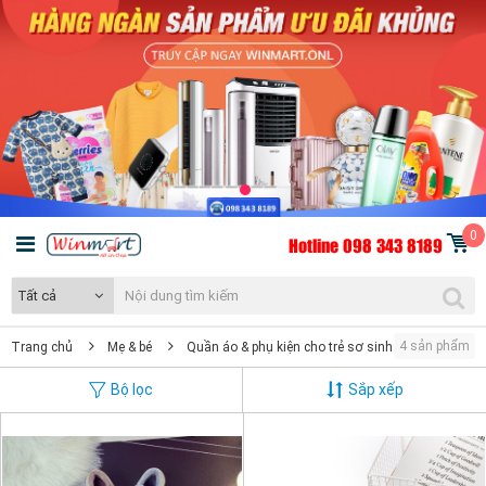
0
Hotline 098 343 8189
Tất cả
4 sản phẩm
Trang chủ
Mẹ & bé
Quần áo & phụ kiện cho trẻ sơ sinh
Giày tập đ
Bộ lọc
Sắp xếp