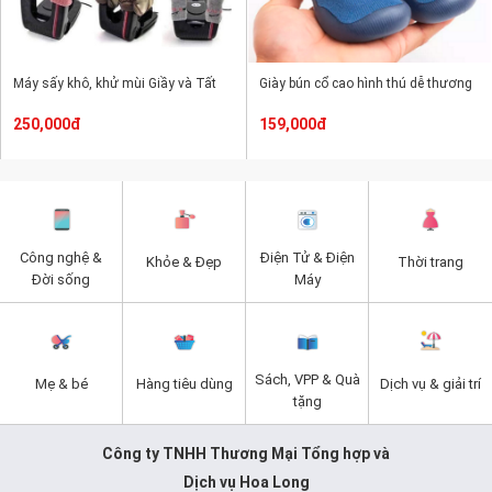
Máy sấy khô, khử mùi Giầy và Tất
Giày bún cổ cao hình thú dễ thương
250,000đ
159,000đ
Công nghệ &
Điện Tử & Điện
Khỏe & Đẹp
Thời trang
Đời sống
Máy
Sách, VPP & Quà
Mẹ & bé
Hàng tiêu dùng
Dịch vụ & giải trí
tặng
Công ty TNHH Thương Mại Tổng hợp và
Dịch vụ Hoa Long