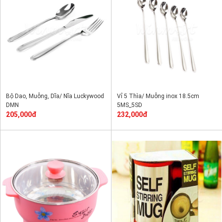
Bộ Dao, Muỗng, Dĩa/ Nĩa Luckywood
Vỉ 5 Thìa/ Muỗng inox 18.5cm
DMN
5MS_5SD
205,000đ
232,000đ