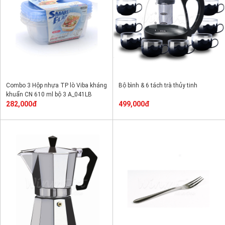
Combo 3 Hộp nhựa TP lò Viba kháng
Bộ bình & 6 tách trà thủy tinh
khuẩn CN 610 ml bộ 3 A_041LB
282,000đ
499,000đ