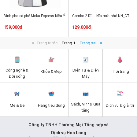
Bình pha cà phê Moka Express kiểu Ý
Combo 2 Dĩa - Nĩa mứt nhỏ NN_CT
159,000đ
129,000đ
Trang trước
Trang 1
Trang sau
Công nghệ &
Điện Tử & Điện
Khỏe & Đẹp
Thời trang
Đời sống
Máy
Sách, VPP & Quà
Mẹ & bé
Hàng tiêu dùng
Dịch vụ & giải trí
tặng
Công ty TNHH Thương Mại Tổng hợp và
Dịch vụ Hoa Long