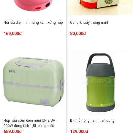
Nồi lẩu điện mini tặng kèm xửng hấp
Ca tự khuấy thông minh
169,000đ
80,000đ
Hộp nấu cơm điện mini UNIE UV
Bình ủ nóng, lạnh tiện dụng
300W dung tích 1,5L công suất
300W
689,000đ
129,000đ