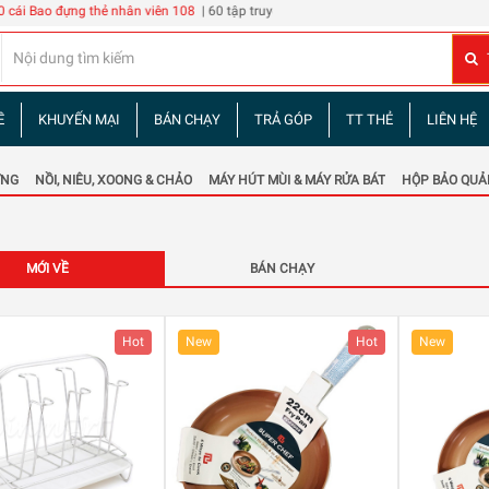
thẻ nhân viên 108
| 60 tập truyện tranh Tam Quốc Diễn Nghĩa
Đừng phê bình tôi
| 
Ề
KHUYẾN MẠI
BÁN CHẠY
TRẢ GÓP
TT THẺ
LIÊN HỆ
ỚNG
NỒI, NIÊU, XOONG & CHẢO
MÁY HÚT MÙI & MÁY RỬA BÁT
HỘP BẢO QUẢ
MỚI VỀ
BÁN CHẠY
Hot
New
Hot
New