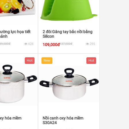
cường lực họa tiết
2 đôi Găng tay bắc nồi bằng
hảnh
Silicon
39,000đ
628
137,000đ
295
109,000đ
Hot
New
Hot
oxy hóa mềm
Nồi canh oxy hóa mềm
S30A24