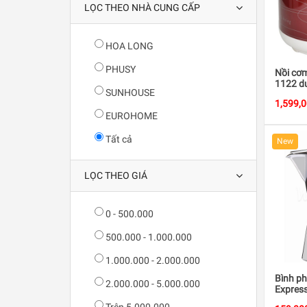
LỌC THEO NHÀ CUNG CẤP
HOA LONG
PHUSY
Nồi cơ
1122 du
SUNHOUSE
650W
1,599,
EUROHOME
Tất cả
New
LỌC THEO GIÁ
0 - 500.000
500.000 - 1.000.000
1.000.000 - 2.000.000
Bình p
2.000.000 - 5.000.000
Express