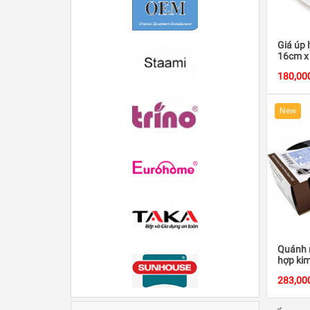
Giá úp 
16cm x
180,00
New
Quánh 
hợp kim
16cm
283,00