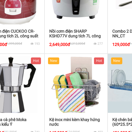
m điện CUCKOO CR-
Nồi cơm điện SHARP
Combo 2 Dĩ
ng tích 2L công suất
KSHD77V dung tích 7L công
NN_CT
suất 2000W
1,999,000đ
193
3,312,000đ
277
1
000đ
2,649,000đ
129,000đ
Hot
New
Hot
New
ha cà phê Moka
Kệ inox mini kèm khay hứng
Kệ chén bá
 kiểu Ý
nước
(60*25.5*
191,000đ
174,000đ
5