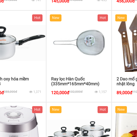
741
493
0đ
145,000đ
456,000đ
Hot
New
Hot
New
nh oxy hóa mềm
Ray lọc Hàn Quốc
2 Dao mổ g
8
(335mm*165mm*40mm)
nhặt lông
ST_102
288,000đ
1,371
132,000đ
1,157
11
0đ
120,000đ
89,000đ
Hot
New
Hot
New