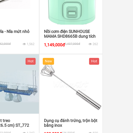
a - Nĩa mứt nhỏ
Nồi cơm điện SUNHOUSE
MAMA SHD8665B dung tích
1,8L công suất 900W
42,000đ
1,562
1,437,000đ
262
1,149,000đ
Hot
New
Hot
t treo
Dụng cụ đánh trứng, trộn bột
26.5 cm) ST_772
bằng inox
02,000đ
136,000đ