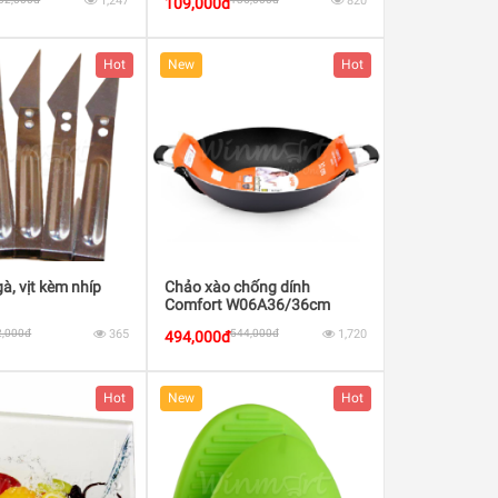
1,247
820
109,000đ
Hot
New
Hot
à, vịt kèm nhíp
Chảo xào chống dính
Comfort W06A36/36cm
2,000đ
365
544,000đ
1,720
494,000đ
Hot
New
Hot