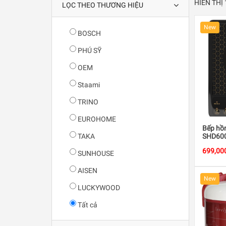
HIỂN THỊ
LỌC THEO THƯƠNG HIỆU
New
BOSCH
PHÚ SỸ
OEM
Staami
TRINO
EUROHOME
Bếp hồ
TAKA
SHD60
699,00
SUNHOUSE
AISEN
New
LUCKYWOOD
Tất cả