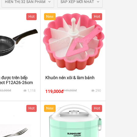
HIỂN THỊ 32 SẢN PHẨM
SẮP XẾP MỚI NHẤT
Hot
New
Hot
 được trên bếp
Khuôn nén xôi & làm bánh
ffect F12A26-26cm
52,000đ
1,118
149,000đ
290
119,000đ
Hot
New
Hot