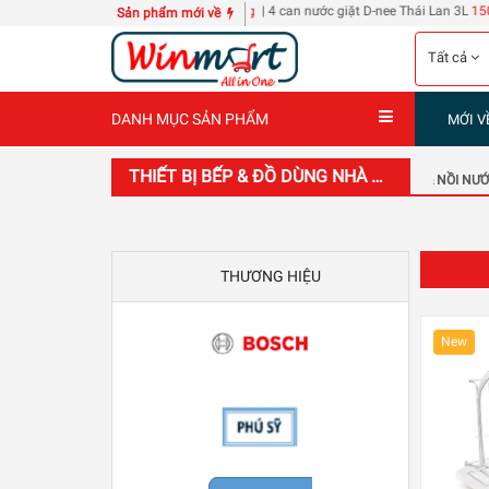
g 6 tập bằng đầu 240 trang
| 4 can nước giặt D-nee Thái Lan 3L
150 cái Bao đựng 
Sản phẩm mới về
Tất cả
DANH MỤC SẢN PHẨM
MỚI V
THIẾT BỊ BẾP & ĐỒ DÙNG NHÀ BẾP
LÒ VI SÓNG, LÒ NƯỚNG & NỒI NƯ
THƯƠNG HIỆU
New