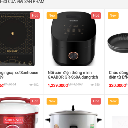
 1-33 CỦA 969 SẢN PHẨM
Hot
New
Hot
New
ng ngoại cơ Sunhouse
Nồi cơm điện thông minh
Chảo dùng
09
GAABOR GR-S60A dung tích
điện từ E
6L 900W
874,000đ
602
1,549,000đ
350
3
0đ
1,239,000đ
320,000đ
Hot
New
Hot
New