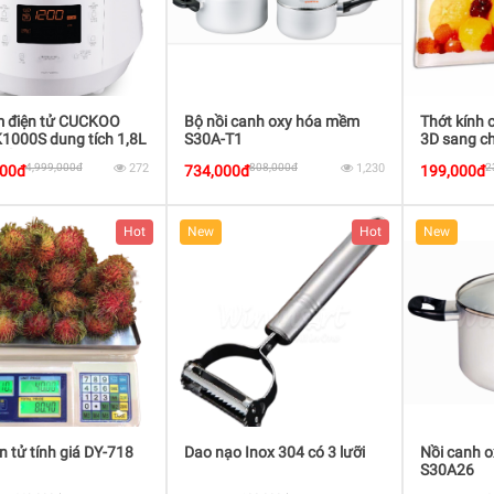
m điện tử CUCKOO
Bộ nồi canh oxy hóa mềm
Thớt kính 
1000S dung tích 1,8L
S30A-T1
3D sang c
uất 1150W màu Trắng
4,999,000đ
272
808,000đ
1,230
2
000đ
734,000đ
199,000đ
c
Hot
New
Hot
New
n tử tính giá DY-718
Dao nạo Inox 304 có 3 lưỡi
Nồi canh 
S30A26