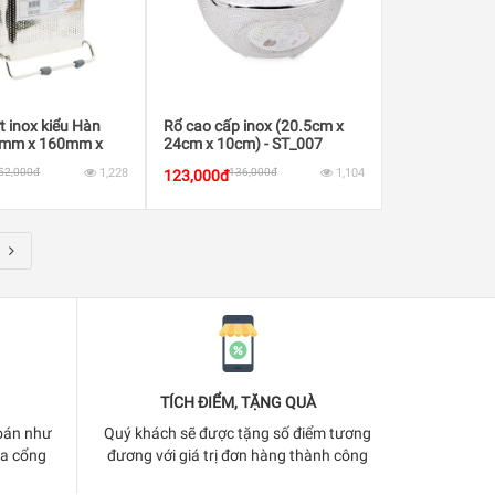
t inox kiểu Hàn
Rổ cao cấp inox (20.5cm x
5mm x 160mm x
24cm x 10cm) - ST_007
T_454
52,000đ
1,228
136,000đ
1,104
123,000đ
TÍCH ĐIỂM, TẶNG QUÀ
oán như
Quý khách sẽ được tặng số điểm tương
ua cổng
đương với giá trị đơn hàng thành công