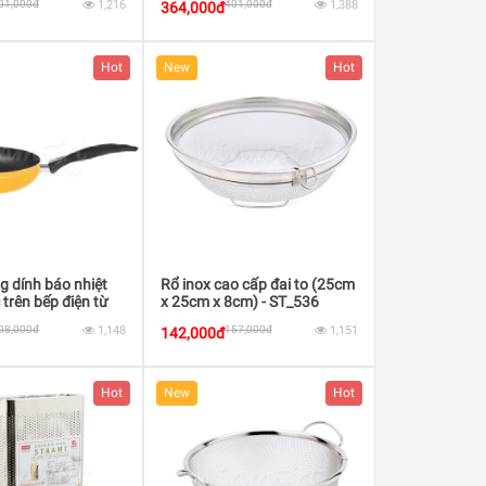
01,000đ
1,216
401,000đ
1,388
364,000đ
Hot
New
Hot
 dính báo nhiệt
Rổ inox cao cấp đai to (25cm
trên bếp điện từ
x 25cm x 8cm) - ST_536
- 24cm
08,000đ
1,148
157,000đ
1,151
142,000đ
Hot
New
Hot