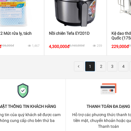
 Mút rửa ly, tách
Nồi chiên Tefa EY201D
Kệ dao thớ
Quốc (17
215mm) S
106,000đ
1,467
5,160,000đ
259
2
đ
4,300,000đ
229,000đ
1
2
3
4
MẬT THÔNG TIN KHÁCH HÀNG
THANH TOÁN ĐA DẠNG
ng tin của quý khách sẽ được cam
Hỗ trợ các phương thức thanh t
không cung cấp cho bên thứ ba
tiền mặt, chuyển khoản hoặc q
Thanh toán