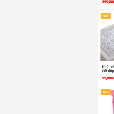
399,00
New
Khăn nh
tiết dậ
99,000
New