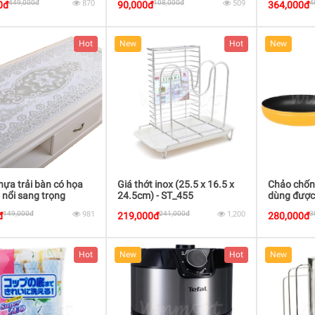
449,000đ
870
108,000đ
509
4
0đ
90,000đ
364,000đ
Hot
New
Hot
New
ựa trải bàn có họa
Giá thớt inox (25.5 x 16.5 x
Chảo chống
p nổi sang trọng
24.5cm) - ST_455
dùng được 
F17A24IH
149,000đ
981
241,000đ
1,200
3
đ
219,000đ
280,000đ
Hot
New
Hot
New