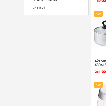
Trên 5.000.000
159,00
Tất cả
New
Nồi ca
S30A1
261,00
New