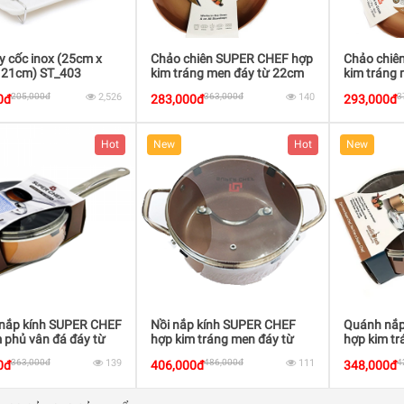
ly cốc inox (25cm x
Chảo chiên SUPER CHEF hợp
Chảo chiê
 21cm) ST_403
kim tráng men đáy từ 22cm
kim tráng
205,000đ
2,526
363,000đ
140
3
0đ
283,000đ
293,000đ
Hot
New
Hot
New
nắp kính SUPER CHEF
Nồi nắp kính SUPER CHEF
Quánh nắp
 phủ vân đá đáy từ
hợp kim tráng men đáy từ
hợp kim tr
20cm
18cm
363,000đ
139
486,000đ
111
4
0đ
406,000đ
348,000đ