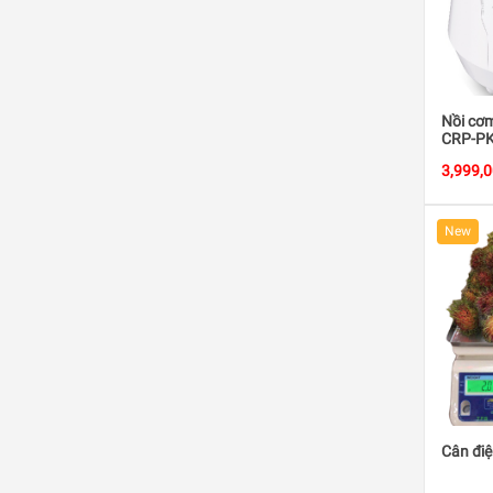
Nồi cơ
CRP-PK
công s
3,999,
viền Bạ
New
Cân điệ