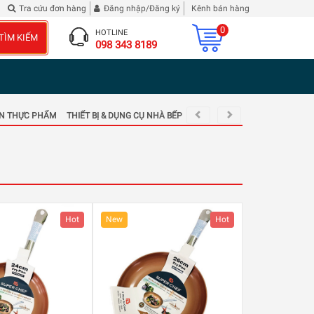
2 chai Rượu Vang Hibiscus Roselle
Tra cứu đơn hàng
Đăng nhập/Đăng ký
Kênh bán hàng
0
HOTLINE
TÌM KIẾM
098 343 8189
N THỰC PHẨM
THIẾT BỊ & DỤNG CỤ NHÀ BẾP
BẾP GAS, ĐIỆN, TỪ, HỒNG NGOẠ
Hot
New
Hot