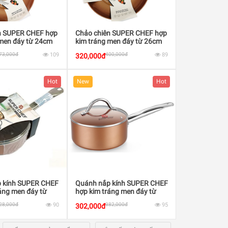
n SUPER CHEF hợp
Chảo chiên SUPER CHEF hợp
 men đáy từ 24cm
kim tráng men đáy từ 26cm
73,000đ
109
400,000đ
89
320,000đ
Hot
New
Hot
 kính SUPER CHEF
Quánh nắp kính SUPER CHEF
áng men đáy từ
hợp kim tráng men đáy từ
14cm
28,000đ
90
382,000đ
95
302,000đ