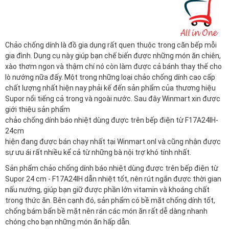
Chảo chống dính là đồ gia dụng rất quen thuộc trong căn bếp mỗi
gia đình. Dụng cụ này giúp bạn chế biến được những món ăn chiên,
xào thơm ngon và thậm chí nó còn làm được cả bánh thay thế cho
lò nướng nữa đấy. Một trong những loại chảo chống dính cao cấp
chất lượng nhất hiện nay phải kế đến sản phẩm của thương hiệu
Supor nổi tiếng cả trong và ngoài nước. Sau đây Winmart xin được
giới thiệu sản phẩm
chảo chống dính báo nhiệt dùng được trên bếp điện từ F17A24IH-
24cm
hiện đang được bán chạy nhất tại
Winmart.onl
và cũng nhận được
sự ưu ái rất nhiều kể cả từ những bà nội trợ khó tính nhất.
Sản phẩm chảo chống dính báo nhiệt dùng được trên bếp điện từ
Supor 24 cm - F17A24IH dẫn nhiệt tốt, nên rút ngắn được thời gian
nấu nướng, giúp bạn giữ được phần lớn vitamin và khoáng chất
trong thức ăn. Bên cạnh đó, sản phẩm có bề mặt chống dính tốt,
chống bám bẩn bề mặt nên rán các món ăn rất dễ dàng nhanh
chóng cho bạn những món ăn hấp dẫn.