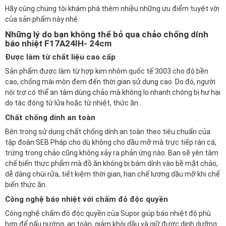
Hãy cùng chúng tôi khám phá thêm nhiều những ưu điểm tuyệt vời
của sản phẩm này nhé.
Những lý do bạn không thể bỏ qua chảo chống dính
báo nhiệt F17A24IH- 24cm
Được làm từ chất liệu cao cấp
Sản phẩm được làm từ hợp kim nhôm quốc tế 3003 cho độ bền
cao, chống mài mòn đem đến thời gian sử dụng cao. Do đó, người
nội trợ có thể an tâm dùng chảo mà không lo nhanh chóng bị hư hại
do tác động từ lửa hoặc từ nhiệt, thức ăn...
Chất chống dính an toàn
Bên trong sử dụng chất chống dính an toàn theo tiêu chuẩn của
tập đoàn SEB Pháp cho dù không cho dầu mỡ mà trực tiếp rán cá,
trứng trong chảo cũng không xảy ra phản ứng nào. Bạn sẽ yên tâm
chế biến thực phẩm mà đồ ăn không bị bám dính vào bề mặt chảo,
dễ dàng chùi rửa, tiết kiệm thời gian, hạn chế lượng dầu mỡ khi chế
biến thức ăn.
Công nghệ báo nhiệt với chấm đỏ độc quyền
Công nghệ chấm đỏ độc quyền của Supor giúp báo nhiệt độ phù
hợp để nấu nướng, an toàn, giảm khói dầu và giữ được dinh dưỡng