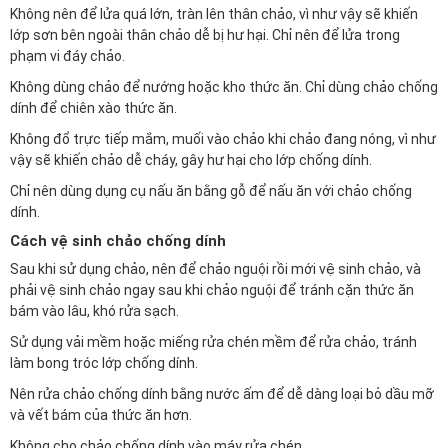
Không nên để lửa quá lớn, tràn lên thân chảo, vì như vậy sẽ khiến
lớp sơn bên ngoài thân chảo dễ bị hư hại. Chỉ nên để lửa trong
phạm vi đáy chảo.
Không dùng chảo để nướng hoặc kho thức ăn. Chỉ dùng chảo chống
dính để chiên xào thức ăn.
Không đổ trực tiếp mắm, muối vào chảo khi chảo đang nóng, vì như
vậy sẽ khiến chảo dễ cháy, gây hư hại cho lớp chống dính.
Chỉ nên dùng dụng cụ nấu ăn bằng gỗ để nấu ăn với chảo chống
dính.
Cách vệ sinh chảo chống dính
Sau khi sử dụng chảo, nên để chảo nguội rồi mới vệ sinh chảo, và
phải vệ sinh chảo ngay sau khi chảo nguội để tránh cặn thức ăn
bám vào lâu, khó rửa sạch.
Sử dụng vải mềm hoặc miếng rửa chén mềm để rửa chảo, tránh
làm bong tróc lớp chống dính.
Nên rửa chảo chống dính bằng nước ấm để dễ dàng loại bỏ dầu mỡ
và vết bám của thức ăn hơn.
Không cho chảo chống dính vào máy rửa chén.