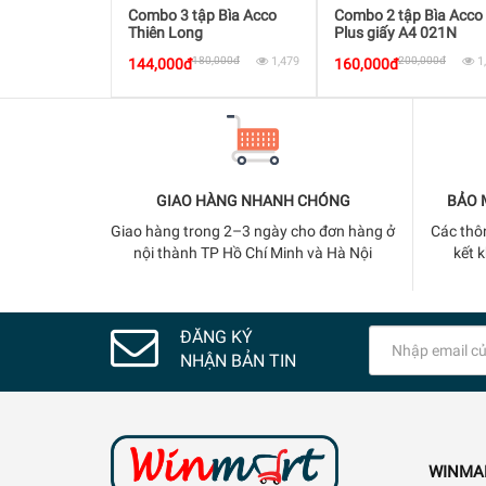
p Bìa Acco
Combo 3 tập Bìa Acco
Combo 2 tập Bìa Acco
i
Thiên Long
Plus giấy A4 021N
5,000đ
1,589
180,000đ
1,479
200,000đ
1
144,000đ
160,000đ
GIAO HÀNG NHANH CHÓNG
BẢO 
Giao hàng trong 2–3 ngày cho đơn hàng ở
Các thô
nội thành TP Hồ Chí Minh và Hà Nội
kết 
ĐĂNG KÝ
NHẬN BẢN TIN
WINMA