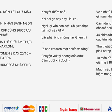
G ĐÓN TẾT QUÝ MÃO
Khuyết điểm nhỏ ...
Vệ sinh tủ
gìn sức khỏ
Khi hai gã say rượu lái xe ...
 THỊ NHẬN BÁNH NGON
Cách dùng 
Nghĩ lại vẫn còn sợ!!! Chuyện thật
cho trẻ nhữ
Y OFF CŨNG ĐƯỢC ƯU
tại một cây ATM
 NHA‼
44 phím tắt
Lấy phải ông chồng hay Ghen thì
các trình d
Á THẾ GIỚI ẨM THỰC
...
MART.ONL
Thủ thuật 
"5 anh em trên một chiếc xe tăng"
pin Laptop
OMEN’S DAY 20/10 –
Chuyện vui tại phòng cấp cứu!
 TO 30%
10 món đồ
Cấm cười khi đọc! ;)
giảm giá B
KHỦNG "CẢ NHÀ CÙNG
Mách các bạ
kiệm trong 
Ngân hàng