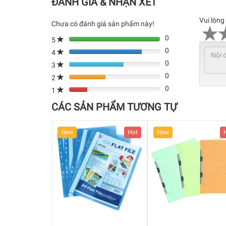
ĐÁNH GIÁ & NHẬN XÉT
Vui lòng
Chưa có đánh giá sản phẩm này!
0
5
0
4
80%
0
Complete
3
80%
(danger)
0
Complete
2
80%
(danger)
0
Complete
1
80%
(danger)
Complete
CÁC SẢN PHẨM TƯƠNG TỰ
(danger)
Hot
New
Hot
New