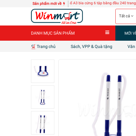
y tách POLY-TECH KZ118
10 quyển Sổ A3 bìa cứng 6 tập bằng đầu 240 trang
| 4 ca
Sản phẩm mới về
Tất cả
DANH MỤC SẢN PHẨM
MỚI V
Trang chủ
Sách, VPP & Quà tặng
Văn