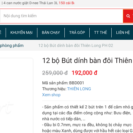
n nước giặt D-nee Thái Lan 3L
150 cái Bao đựng thẻ nhân viên 108
| 60 tập truyện
Ề
KHUYẾN MẠI
BÁN CHẠY
TRẢ GÓP
TT THẺ
LIÊN HỆ
 phòng phẩm
12 bộ Bút dính bàn đôi Thiên Long PH 02
12 bộ Bút dính bàn đôi Thiê
259,000 đ
192,000 đ
Mã sản phẩm:
BBD001
Thương hiệu:
THIÊN LONG
Xem shop
- Sản phẩm có thiết kế 2 bút trên 1 đế cắm nhỏ gọ
dụng tại các địa điểm công cộng như: Bưu điện,
nhà nước có tiếp dân, …
- Đầu bi 0.7mm, mực ra đều, không bị chảy mực
hoặc màu Xanh, dùng được với hầu hết các loại G