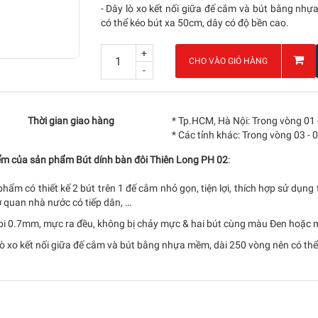
- Dây lò xo kết nối giữa đế cắm và bút bằng nh
có thể kéo bút xa 50cm, dây có độ bền cao.
+
CHO VÀO GIỎ HÀNG
-
Thời gian giao hàng
* Tp.HCM, Hà Nội: Trong vòng 01 
* Các tỉnh khác: Trong vòng 03 - 
ểm của sản phẩm Bút dính bàn đôi Thiên Long PH 02
:
phẩm có thiết kế 2 bút trên 1 đế cắm nhỏ gọn, tiện lợi, thích hợp sử dụn
 quan nhà nước có tiếp dân, …
 bi 0.7mm, mực ra đều, không bị chảy mực & hai bút cùng màu Đen hoặc m
lò xo kết nối giữa đế cắm và bút bằng nhựa mềm, dài 250 vòng nên có thể