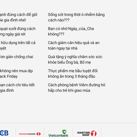
 lạnh đúng cách để giữ
Sống sót trong thời ô nhiễm bằng
e gia đình nhé!
cách nào???
quạt sưởi đúng cách
Bạn có nhớ Ngày_của_Cha
ng ngày giá rét
không???
 hữu dụng trên tất cả
Cách giảm cân hiệu quả và an
uyệt
toàn ngay tại nhà
đơn giản chống chai
Quà tặng ý nghĩa chăm sóc sức
khỏe biếu Ông bà, Bố mẹ
 không nên mua dịp
Thực phẩm mẹ bầu tuyệt đối
lack Friday
không ăn trong 3 tháng đầu
n cách chi tiêu tiết
Cách phòng bệnh Viêm đường hô
gia đình
hấp cho trẻ khi giao mùa