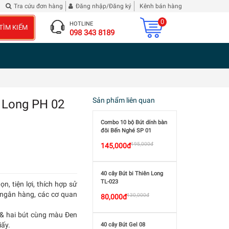
 tranh Tam Quốc Diễn Nghĩa
Đừng phê bình tôi
| 2 chai Rượu Vang Hibiscus Roselle
Tra cứu đơn hàng
Đăng nhập/Đăng ký
Kênh bán hàng
0
HOTLINE
TÌM KIẾM
098 343 8189
Sản phẩm liên quan
n Long PH 02
Combo 10 bộ Bút dính bàn
đôi Bến Nghé SP 01
195,000đ
145,000đ
40 cây Bút bi Thiên Long
TL-023
n, tiện lợi, thích hợp sử
 ngân hàng, các cơ quan
130,000đ
80,000đ
 & hai bút cùng màu Đen
iấy.
40 cây Bút Gel 08