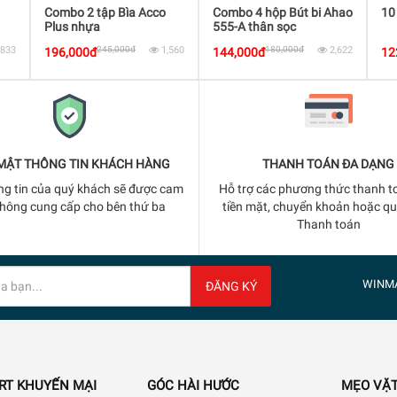
Combo 2 tập Bìa Acco
Combo 4 hộp Bút bi Ahao
10
Plus nhựa
555-A thân sọc
,833
245,000đ
1,560
180,000đ
2,622
196,000đ
144,000đ
12
MẬT THÔNG TIN KHÁCH HÀNG
THANH TOÁN ĐA DẠNG
ng tin của quý khách sẽ được cam
Hỗ trợ các phương thức thanh t
không cung cấp cho bên thứ ba
tiền mặt, chuyển khoản hoặc q
Thanh toán
WINM
ĐĂNG KÝ
RT KHUYẾN MẠI
GÓC HÀI HƯỚC
MẸO VẶT