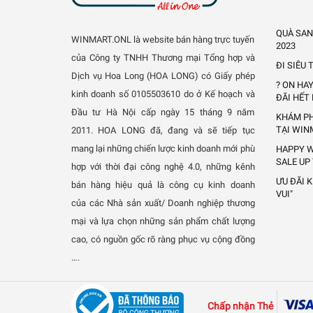
QUÀ SAN
WINMART.ONL là website bán hàng trực tuyến
2023
của Công ty TNHH Thương mại Tổng hợp và
ĐI SIÊU
Dịch vụ Hoa Long (HOA LONG) có Giấy phép
? ON HA
kinh doanh số 0105503610 do ở Kế hoạch và
ĐÃI HẾT
Đầu tư Hà Nội cấp ngày 15 tháng 9 năm
KHÁM PH
TẠI WIN
2011.
HOA LONG đã, đang và sẽ tiếp tục
mang lại những chiến lược kinh doanh mới phù
HAPPY W
SALE UP
hợp với thời đại công nghệ 4.0, những kênh
ƯU ĐÃI 
bán hàng hiệu quả là công cụ kinh doanh
VUI"
của các Nhà sản xuất/ Doanh nghiệp thương
mại và lựa chọn những sản phẩm chất lượng
cao, có nguồn gốc rõ ràng phục vụ cộng đồng
….
Chấp nhận Thẻ