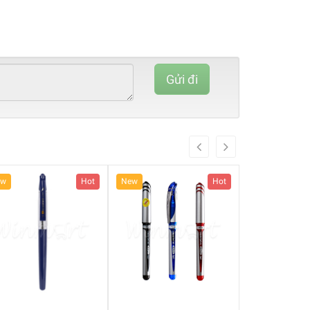
80%
Complete
Gửi đi
(danger)
ew
Hot
New
Hot
New