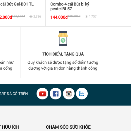
 cái Bút Gel-B01 TL
Combo 4 cái Bút bi ký
Combo 2 cốc 
pentel BL57
chữ A( bút A c
152,500đ
2,336
180,000đ
1,757
252,
2,000đ
144,000đ
202,000đ
TÍCH ĐIỂM, TẶNG QUÀ
oán như
Quý khách sẽ được tặng số điểm tương
ua cổng
đương với giá trị đơn hàng thành công
ART
ĐÃ CÓ TRÊN
 HỮU ÍCH
CHĂM SÓC SỨC KHỎE