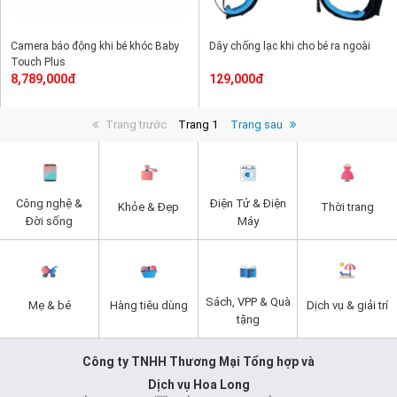
Camera báo động khi bé khóc Baby
Dây chống lạc khi cho bé ra ngoài
Touch Plus
8,789,000đ
129,000đ
Trang trước
Trang 1
Trang sau
Công nghệ &
Điện Tử & Điện
Khỏe & Đẹp
Thời trang
Đời sống
Máy
Sách, VPP & Quà
Mẹ & bé
Hàng tiêu dùng
Dịch vụ & giải trí
tặng
Công ty TNHH Thương Mại Tổng hợp và
Dịch vụ Hoa Long