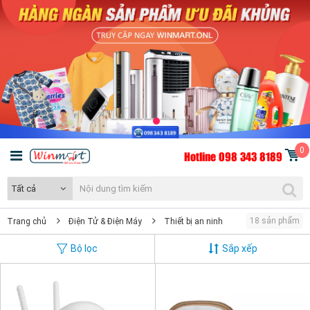
0
Hotline 098 343 8189
Tất cả
18 sản phẩm
Trang chủ
Điện Tử & Điện Máy
Thiết bị an ninh
Bộ lọc
Sắp xếp