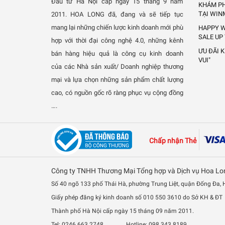
Đầu tư Hà Nội cấp ngày 15 tháng 9 năm
KHÁM PH
TẠI WIN
2011.
HOA LONG đã, đang và sẽ tiếp tục
mang lại những chiến lược kinh doanh mới phù
HAPPY W
SALE UP
hợp với thời đại công nghệ 4.0, những kênh
ƯU ĐÃI 
bán hàng hiệu quả là công cụ kinh doanh
VUI"
của các Nhà sản xuất/ Doanh nghiệp thương
mại và lựa chọn những sản phẩm chất lượng
cao, có nguồn gốc rõ ràng phục vụ cộng đồng
….
Chấp nhận Thẻ
Công ty TNHH Thương Mại Tổng hợp và Dịch vụ Hoa Lo
Số 40 ngõ 133 phố Thái Hà, phường Trung Liệt, quận Đống Đa,
Giấy phép đăng ký kinh doanh số 010 550 3610 do Sở KH & ĐT
Thành phố Hà Nội cấp ngày 15 tháng 09 năm 2011.
Tel: 0246 663 2748 Hotline: 098 343 8189.