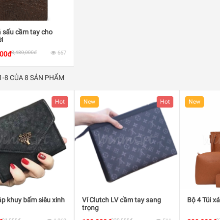
á sấu cầm tay cho
i
3,480,000đ
667
000đ
 1-8 CỦA 8 SẢN PHẨM
Hot
New
Hot
New
ập khuy bấm siêu xinh
Ví Clutch LV cầm tay sang
Bộ 4 Túi x
trọng