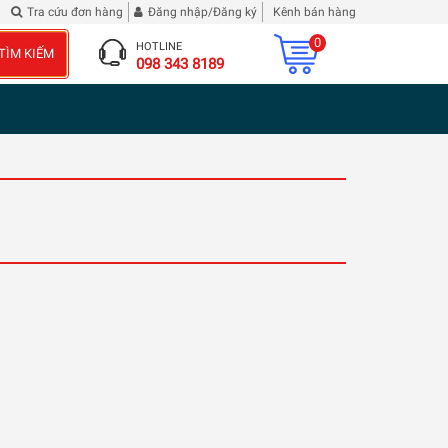
truyện tranh Tam Quốc Diễn Nghĩa
Đừng phê bình tôi
| 2 chai Rượu Vang Hibiscus R
Tra cứu đơn hàng
Đăng nhập/Đăng ký
Kênh bán hàng
0
HOTLINE
TÌM KIẾM
098 343 8189