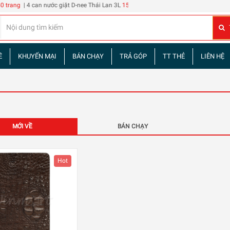
| 4 can nước giặt D-nee Thái Lan 3L
150 cái Bao đựng thẻ nhân viên 108
| 60 tập 
Ề
KHUYẾN MẠI
BÁN CHẠY
TRẢ GÓP
TT THẺ
LIÊN HỆ
MỚI VỀ
BÁN CHẠY
Hot