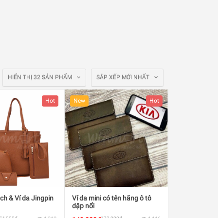
HIỂN THỊ 32 SẢN PHẨM
SẮP XẾP MỚI NHẤT
Hot
New
Hot
ách & Ví da Jingpin
Ví da mini có tên hãng ô tô
dập nổi