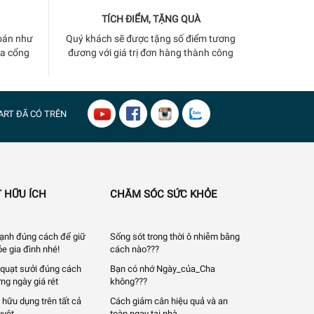
TÍCH ĐIỂM, TẶNG QUÀ
oán như
Quý khách sẽ được tặng số điểm tương
ua cổng
đương với giá trị đơn hàng thành công
ART
ĐÃ CÓ TRÊN
 HỮU ÍCH
CHĂM SÓC SỨC KHỎE
 lạnh đúng cách để giữ
Sống sót trong thời ô nhiễm bằng
e gia đình nhé!
cách nào???
quạt sưởi đúng cách
Bạn có nhớ Ngày_của_Cha
ng ngày giá rét
không???
 hữu dụng trên tất cả
Cách giảm cân hiệu quả và an
uyệt
toàn ngay tại nhà