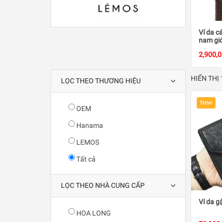
Ví da c
nam giớ
2,900,
HIỂN THỊ
LỌC THEO THƯƠNG HIỆU
New
OEM
Hanama
LEMOS
Tất cả
LỌC THEO NHÀ CUNG CẤP
Ví da g
HOA LONG