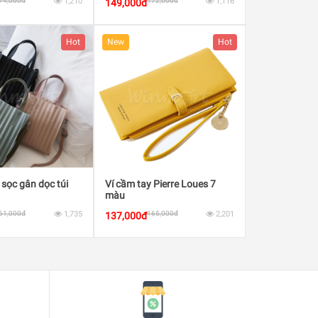
74,000đ
1,210
172,000đ
1,116
149,000đ
Hot
New
Hot
 sọc gân dọc túi
Ví cầm tay Pierre Loues 7
màu
61,000đ
1,735
165,000đ
2,201
137,000đ