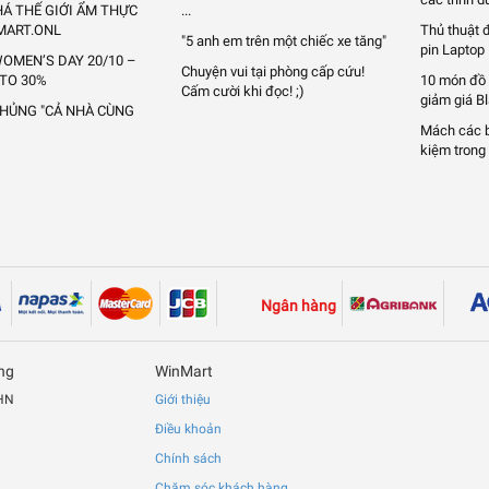
Á THẾ GIỚI ẨM THỰC
...
MART.ONL
Thủ thuật 
"5 anh em trên một chiếc xe tăng"
pin Laptop
OMEN’S DAY 20/10 –
Chuyện vui tại phòng cấp cứu!
 TO 30%
10 món đồ
Cấm cười khi đọc! ;)
giảm giá B
KHỦNG "CẢ NHÀ CÙNG
Mách các bạ
kiệm trong 
Ngân hàng
ng
WinMart
 HN
Giới thiệu
Điều khoản
Chính sách
Chăm sóc khách hàng