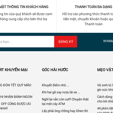
MẬT THÔNG TIN KHÁCH HÀNG
THANH TOÁN ĐA DẠNG
ng tin của quý khách sẽ được cam
Hỗ trợ các phương thức thanh t
không cung cấp cho bên thứ ba
tiền mặt, chuyển khoản hoặc q
Thanh toán
WINM
ĐĂNG KÝ
RT KHUYẾN MẠI
GÓC HÀI HƯỚC
MẸO VẶT
G ĐÓN TẾT QUÝ MÃO
Khuyết điểm nhỏ ...
Vệ sinh tủ
gìn sức khỏ
Khi hai gã say rượu lái xe ...
 THỊ NHẬN BÁNH NGON
Cách dùng 
Nghĩ lại vẫn còn sợ!!! Chuyện thật
cho trẻ nhữ
Y OFF CŨNG ĐƯỢC ƯU
tại một cây ATM
 NHA‼
44 phím tắt
Lấy phải ông chồng hay Ghen thì
các trình d