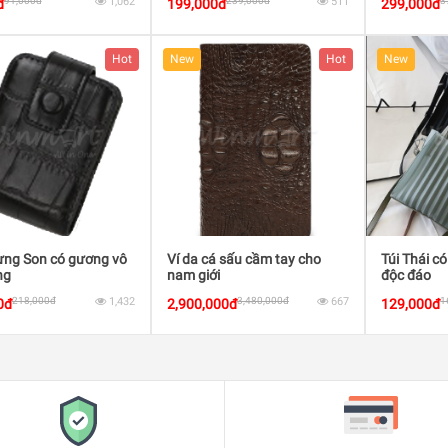
91,000đ
1,062
239,000đ
511
3
đ
199,000đ
299,000đ
Hot
New
Hot
New
ựng Son có gương vô
Ví da cá sấu cầm tay cho
Túi Thái có
ng
nam giới
độc đáo
218,000đ
1,432
3,480,000đ
667
1
0đ
2,900,000đ
129,000đ