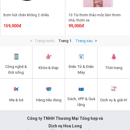
Bơm hút chân không 2 chiều
10 Túi thơm thảo mộc làm thơm
nhà, thơm xe
159,000đ
99,000đ
Trang trước
Trang 1
Trang sau
Công nghệ &
Điện Tử & Điện
Khỏe & Đẹp
Thời trang
Đời sống
Máy
Sách, VPP & Quà
Mẹ & bé
Hàng tiêu dùng
Dịch vụ & giải trí
tặng
Công ty TNHH Thương Mại Tổng hợp và
Dịch vụ Hoa Long