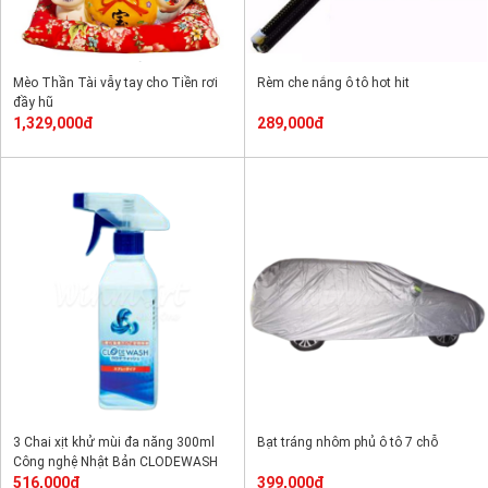
Mèo Thần Tài vẫy tay cho Tiền rơi
Rèm che nắng ô tô hot hit
đầy hũ
1,329,000đ
289,000đ
3 Chai xịt khử mùi đa năng 300ml
Bạt tráng nhôm phủ ô tô 7 chỗ
Công nghệ Nhật Bản CLODEWASH
516,000đ
399,000đ