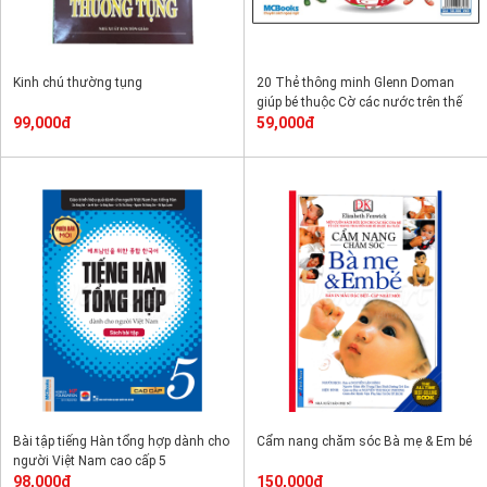
Kinh chú thường tụng
20 Thẻ thông minh Glenn Doman
giúp bé thuộc Cờ các nước trên thế
99,000đ
giới
59,000đ
Bài tập tiếng Hàn tổng hợp dành cho
Cẩm nang chăm sóc Bà mẹ & Em bé
người Việt Nam cao cấp 5
98,000đ
150,000đ