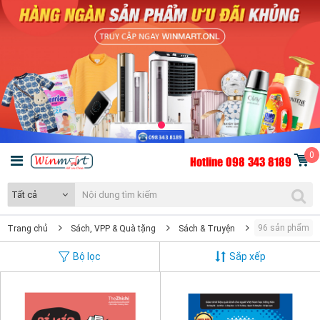
0
Hotline 098 343 8189
Tất cả
96 sản phẩm
Trang chủ
Sách, VPP & Quà tặng
Sách & Truyện
Kiến thức tổng 
Bộ lọc
Sắp xếp