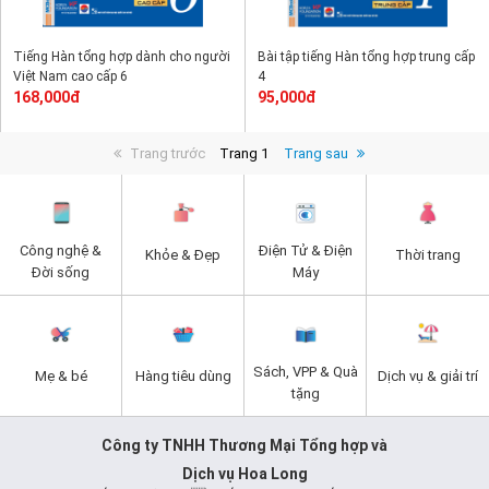
Tiếng Hàn tổng hợp dành cho người
Bài tập tiếng Hàn tổng hợp trung cấp
Việt Nam cao cấp 6
4
168,000đ
95,000đ
Trang trước
Trang 1
Trang sau
Công nghệ &
Điện Tử & Điện
Khỏe & Đẹp
Thời trang
Đời sống
Máy
Sách, VPP & Quà
Mẹ & bé
Hàng tiêu dùng
Dịch vụ & giải trí
tặng
Công ty TNHH Thương Mại Tổng hợp và
Dịch vụ Hoa Long