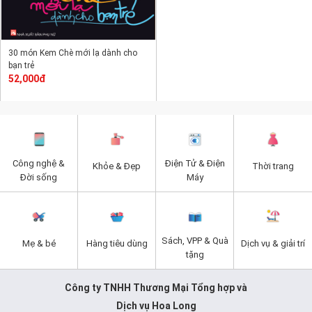
30 món Kem Chè mới lạ dành cho
bạn trẻ
52,000đ
Công nghệ &
Điện Tử & Điện
Khỏe & Đẹp
Thời trang
Đời sống
Máy
Sách, VPP & Quà
Mẹ & bé
Hàng tiêu dùng
Dịch vụ & giải trí
tặng
Công ty TNHH Thương Mại Tổng hợp và
Dịch vụ Hoa Long