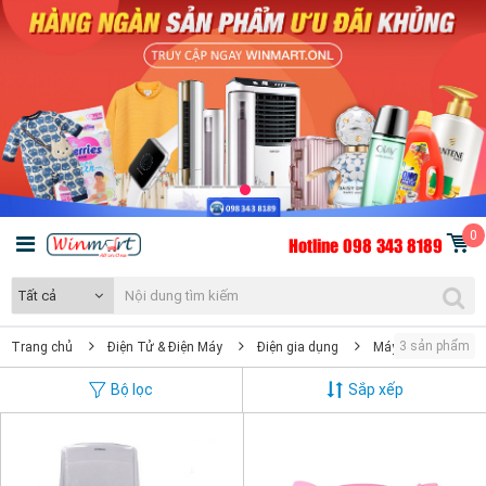
0
Hotline 098 343 8189
Tất cả
3 sản phẩm
Trang chủ
Điện Tử & Điện Máy
Điện gia dụng
Máy pha cà phê & 
Bộ lọc
Sắp xếp