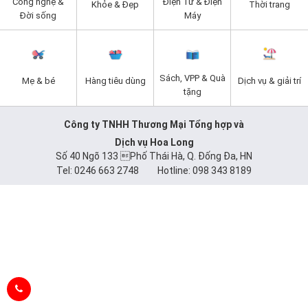
Công nghệ &
Điện Tử & Điện
Khỏe & Đẹp
Thời trang
Đời sống
Máy
Sách, VPP & Quà
Mẹ & bé
Hàng tiêu dùng
Dịch vụ & giải trí
tặng
Công ty TNHH Thương Mại Tổng hợp và
Dịch vụ Hoa Long
Số 40 Ngõ 133 Phố Thái Hà, Q. Đống Đa, HN
Tel: 0246 663 2748 Hotline: 098 343 8189