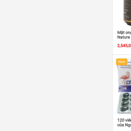
Mật on
Nature
2,545,
New
120 viê
của Ng