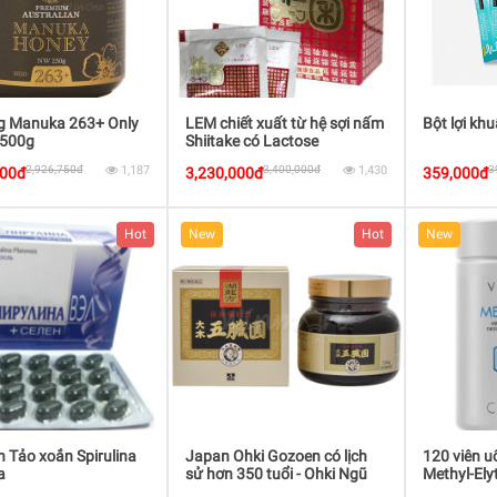
g Manuka 263+ Only
LEM chiết xuất từ hệ sợi nấm
Bột lợi khu
 500g
Shiitake có Lactose
2,926,750đ
1,187
3,400,000đ
1,430
3
000đ
3,230,000đ
359,000đ
Hot
New
Hot
New
n Tảo xoắn Spirulina
Japan Ohki Gozoen có lịch
120 viên u
a
sử hơn 350 tuổi - Ohki Ngũ
Methyl-Ely
Tạng Viên 750g - dùng khi cơ