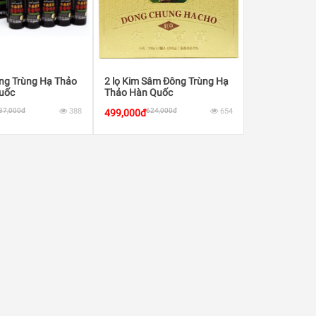
ông Trùng Hạ Thảo
2 lọ Kim Sâm Đông Trùng Hạ
uốc
Thảo Hàn Quốc
37,000đ
388
624,000đ
654
499,000đ