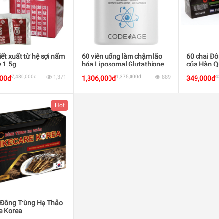
ết xuất từ hệ sợi nấm
60 viên uống làm chậm lão
60 chai Đ
e 1.5g
hóa Liposomal Glutathione
của Hàn Q
7,480,000đ
1,371
1,375,000đ
889
4
000đ
1,306,000đ
349,000đ
Hot
 Đông Trùng Hạ Thảo
e Korea