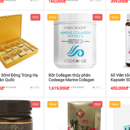
109,000đ
622
180,000đ
1,940
4
0đ
160,000đ
399,000đ
Hot
New
Hot
New
* 30ml Đông Trùng Hạ
Bột Collagen thủy phân
60 Viên tỏ
àn Quốc
Codeage Marine Collagen
Kapseln 5
Peptides - Unflavored 50
thể & hỗ tr
937,000đ
450
1,705,000đ
411
5
0đ
1,619,000đ
450,000đ
Serving Canister
Hot
New
Hot
New