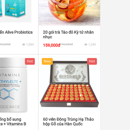
ẩn Alive Probiotics
20 gói trà Táo đỏ Kỳ tử nhãn
nhục
95,000đ
1,084
190,000đ
1,249
159,000đ
Hot
New
Hot
ống bổ sung
60 viên Đông Trùng Hạ Thảo
te + Vitamins B
hộp Gỗ của Hàn Quốc