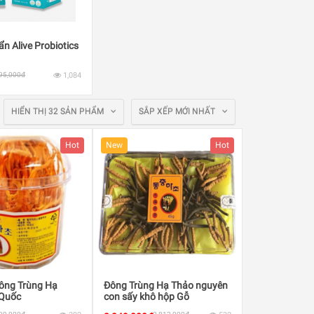
ẩn Alive Probiotics
95,000đ
1,084
HIỂN THỊ 32 SẢN PHẨM
SẮP XẾP MỚI NHẤT
Hot
New
Hot
ông Trùng Hạ
Đông Trùng Hạ Thảo nguyên
 Quốc
con sấy khô hộp Gỗ