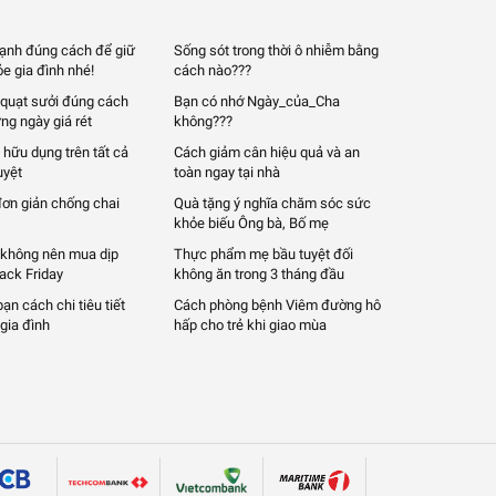
 lạnh đúng cách để giữ
Sống sót trong thời ô nhiễm bằng
e gia đình nhé!
cách nào???
quạt sưởi đúng cách
Bạn có nhớ Ngày_của_Cha
ng ngày giá rét
không???
 hữu dụng trên tất cả
Cách giảm cân hiệu quả và an
uyệt
toàn ngay tại nhà
đơn giản chống chai
Quà tặng ý nghĩa chăm sóc sức
khỏe biếu Ông bà, Bố mẹ
 không nên mua dịp
Thực phẩm mẹ bầu tuyệt đối
lack Friday
không ăn trong 3 tháng đầu
n cách chi tiêu tiết
Cách phòng bệnh Viêm đường hô
gia đình
hấp cho trẻ khi giao mùa