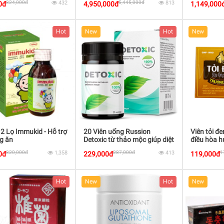
324,000đ
432
5,445,000đ
813
0đ
4,950,000đ
1,149,000
thể suy nhược, mệt mỏi, uể
oải, trong và sau khi bị bệnh -
Đông y Nhật Bản
Hot
New
Hot
New
 Lọ Immukid - Hỗ trợ
20 Viên uống Russion
Viên tỏi đ
ng ăn
Detoxic từ thảo mộc giúp diệt
điều hòa h
ký sinh trùng
máu
320,000đ
1,358
287,000đ
413
1
0đ
229,000đ
119,000đ
Hot
New
Hot
New