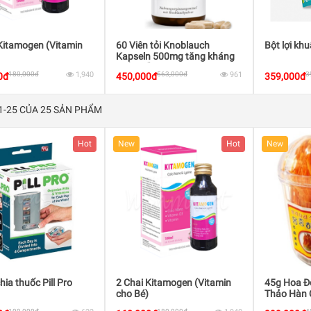
Kitamogen (Vitamin
60 Viên tỏi Knoblauch
Bột lợi khu
Kapseln 500mg tăng kháng
thể & hỗ trợ tiêu hóa
180,000đ
1,940
563,000đ
961
3
0đ
450,000đ
359,000đ
 1-25 CỦA 25 SẢN PHẨM
Hot
New
Hot
New
hia thuốc Pill Pro
2 Chai Kitamogen (Vitamin
45g Hoa Đ
cho Bé)
Thảo Hàn