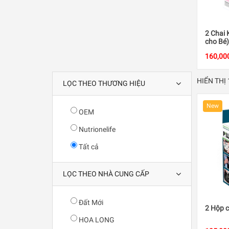
2 Chai 
cho Bé)
160,00
HIỂN THỊ
LỌC THEO THƯƠNG HIỆU
New
OEM
Nutrionelife
Tất cả
LỌC THEO NHÀ CUNG CẤP
Đất Mới
2 Hộp c
HOA LONG