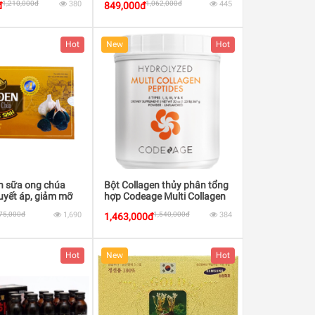
1,210,000đ
380
1,062,000đ
445
đ
849,000đ
Hot
New
Hot
en sữa ong chúa
Bột Collagen thủy phân tổng
uyết áp, giảm mỡ
hợp Codeage Multi Collagen
Protein Powder - Unflavored
75,000đ
1,690
1,540,000đ
384
1,463,000đ
63 Serving Canister
Hot
New
Hot