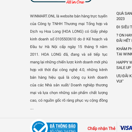
QUÀ SAN
WINMART.ONL là website bán hàng trực tuyến
2023
của Công ty TNHH Thương mại Tổng hợp và
ĐI SIÊU
Dịch vụ Hoa Long (HOA LONG) có Giấy phép
? ON HA
kinh doanh số 0105503610 do ở Kế hoạch và
ĐÃI HẾT
Đầu tư Hà Nội cấp ngày 15 tháng 9 năm
KHÁM PH
TẠI WIN
2011.
HOA LONG đã, đang và sẽ tiếp tục
mang lại những chiến lược kinh doanh mới phù
HAPPY W
SALE UP
hợp với thời đại công nghệ 4.0, những kênh
ƯU ĐÃI 
bán hàng hiệu quả là công cụ kinh doanh
VUI"
của các Nhà sản xuất/ Doanh nghiệp thương
mại và lựa chọn những sản phẩm chất lượng
cao, có nguồn gốc rõ ràng phục vụ cộng đồng
….
Chấp nhận Thẻ