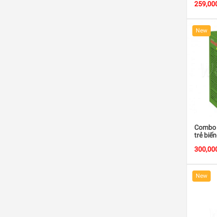
259,00
New
Combo 2
trẻ biế
300,00
New