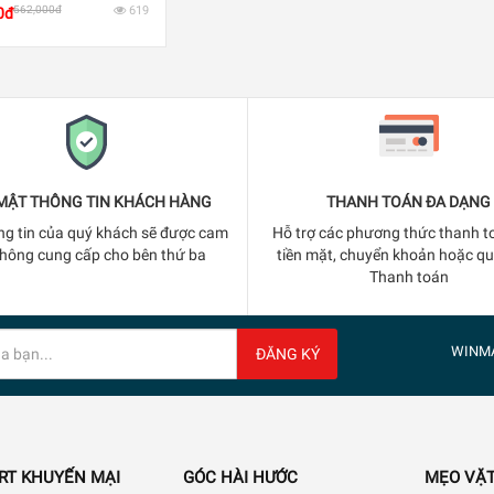
562,000đ
619
0đ
MẬT THÔNG TIN KHÁCH HÀNG
THANH TOÁN ĐA DẠNG
ng tin của quý khách sẽ được cam
Hỗ trợ các phương thức thanh t
không cung cấp cho bên thứ ba
tiền mặt, chuyển khoản hoặc q
Thanh toán
WINM
ĐĂNG KÝ
RT KHUYẾN MẠI
GÓC HÀI HƯỚC
MẸO VẶT