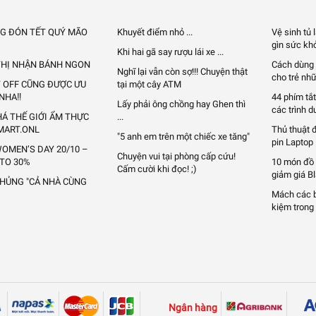
G ĐÓN TẾT QUÝ MÃO
Khuyết điểm nhỏ ...
Vệ sinh tủ
gìn sức khỏ
Khi hai gã say rượu lái xe ...
 THỊ NHẬN BÁNH NGON
Cách dùng 
Nghĩ lại vẫn còn sợ!!! Chuyện thật
cho trẻ nhữ
Y OFF CŨNG ĐƯỢC ƯU
tại một cây ATM
 NHA‼
44 phím tắt
Lấy phải ông chồng hay Ghen thì
các trình d
Á THẾ GIỚI ẨM THỰC
...
MART.ONL
Thủ thuật 
"5 anh em trên một chiếc xe tăng"
pin Laptop
OMEN’S DAY 20/10 –
Chuyện vui tại phòng cấp cứu!
 TO 30%
10 món đồ
Cấm cười khi đọc! ;)
giảm giá B
KHỦNG "CẢ NHÀ CÙNG
Mách các bạ
kiệm trong 
Ngân hàng