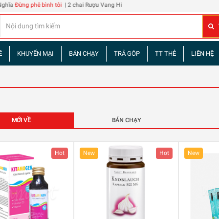
ê bình tôi
| 2 chai Rượu Vang Hibiscus Roselle
Ề
KHUYẾN MẠI
BÁN CHẠY
TRẢ GÓP
TT THẺ
LIÊN HỆ
MỚI VỀ
BÁN CHẠY
Hot
New
Hot
New