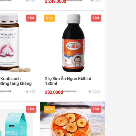
99,000đ
392
2,812,000đ
532
2,249,000đ
Hot
New
Hot
i Knoblauch
2 lọ Siro Ăn Ngon Kidbibi
00mg tăng kháng
180ml
ợ tiêu hóa
63,000đ
961
459,000đ
1,025
382,000đ
Hot
New
Hot