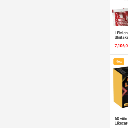
LEM chi
Shiitak
7,106,
New
60 viên
Likecar