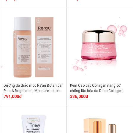
Dưỡng da thảo mộc Re’au Botanical
Kem Cao cấp Collagen nâng cơ
Plus A Brightening Moisture Lotion,
chống lão hóa da Dabo Collagen
89% Botanical Plus Skin Care
791,000đ
Lifting Cream 50ml
336,000đ