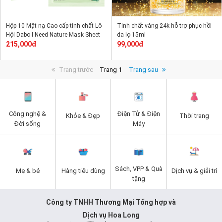
Hộp 10 Mặt nạ Cao cấp tinh chất Lô
Tinh chất vàng 24k hỗ trợ phục hồi
Hội Dabo I Need Nature Mask Sheet
da lọ 15ml
Aloevera 23g
215,000đ
99,000đ
Trang trước
Trang 1
Trang sau
Công nghệ &
Điện Tử & Điện
Khỏe & Đẹp
Thời trang
Đời sống
Máy
Sách, VPP & Quà
Mẹ & bé
Hàng tiêu dùng
Dịch vụ & giải trí
tặng
Công ty TNHH Thương Mại Tổng hợp và
Dịch vụ Hoa Long