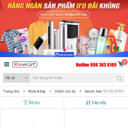
0
Hotline 098 343 8189
Tất cả
90 sản phẩm
Trang chủ
Khỏe & Đẹp
Chăm sóc da
Serum, kem, tinh chất dưỡn
Bộ lọc
Sắp xếp