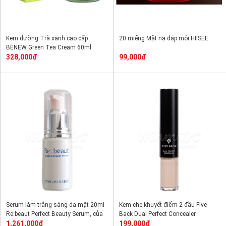
Kem dưỡng Trà xanh cao cấp
20 miếng Mặt nạ đắp môi HIISEE
BENEW Green Tea Cream 60ml
328,000đ
99,000đ
Serum làm trắng sáng da mặt 20ml
Kem che khuyết điểm 2 đầu Five
Re:beaut Perfect Beauty Serum, của
Back Dual Perfect Concealer
Nhật, giúp trắng da nhanh chóng
1,261,000đ
199,000đ