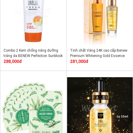
Combo 2 Kem chống nắng dưỡng
Tinh chất Vàng 24K cao cấp Benew
trắng da BENEW Perfection Sunblock
Premium Whitening Gold Essence
50ml
288,000đ
50ml
281,000đ