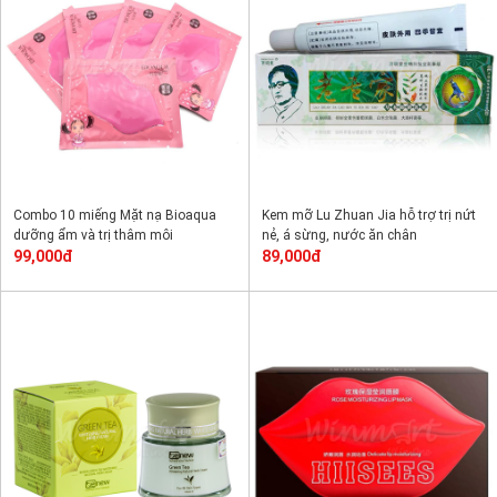
Combo 10 miếng Mặt nạ Bioaqua
Kem mỡ Lu Zhuan Jia hỗ trợ trị nứt
dưỡng ẩm và trị thâm môi
nẻ, á sừng, nước ăn chân
99,000đ
89,000đ