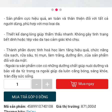
- Sản phẩm cực hiệu quả, an toàn và thân thiện đối với tất cả
người dùng, phù hợp với mọi loại da.
- Thiết kế dạng lỏng giúp thẩm thấu nhanh. Không gây tình trạng
bết dính hoặc tệp vào da tạo cảm giác khó chịu.
- Thành phần dược tính hoá học làm tăng hiệu quả, chức năng
rửa sạch, rửa sâu, trị mụn, làm trắng, dưỡng ẩm…của sản phẩm
đối với da mặt.
- Ngoài ra sản phẩm còn có những dưỡng chất giúp nuôi dưỡng và
bảo vệ da từ trong ra ngoài giúp da luôn căng bóng, sáng khỏe,
tràn đầy sức sống.
-
+
Mua ngay
1
MUA TRẢ GÓP 0 ĐỒNG
Mã sản phẩm:
4589910740108
Giá thị trường:
871,000đ
Thương hiệu:
Re'au