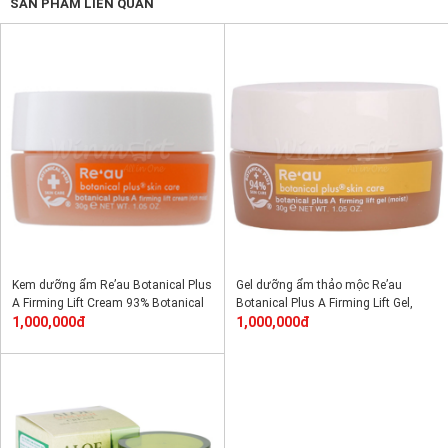
SẢN PHẨM LIÊN QUAN
Kem dưỡng ẩm Re’au Botanical Plus
Gel dưỡng ẩm thảo mộc Re’au
A Firming Lift Cream 93% Botanical
Botanical Plus A Firming Lift Gel,
Plus Skin Care (dành cho da khô)
1,000,000đ
94% Botanical Plus Skin Care, dành
1,000,000đ
cho da nhạy cảm