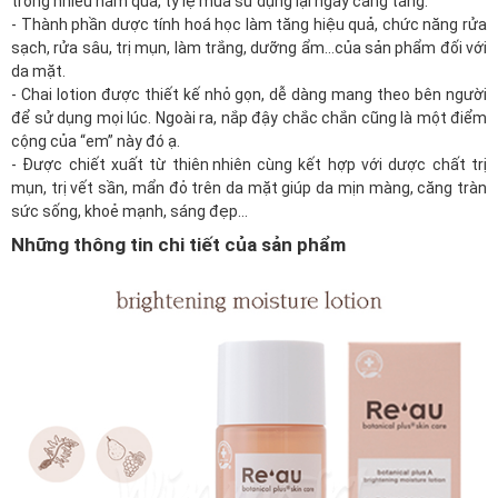
trong nhiều năm qua, tỷ lệ mua sử dụng lại ngày càng tăng.
- Thành phần dược tính hoá học làm tăng hiệu quả, chức năng rửa
sạch, rửa sâu, trị mụn,
làm trắng
, dưỡng ẩm…của sản phẩm đối với
da mặt.
-
Chai lotion được thiết kế nhỏ gọn, dễ dàng mang theo bên người
để sử dụng mọi lúc. Ngoài ra, nắp đậy chắc chắn cũng là một điểm
cộng của “em” này đó ạ.
- Được chiết xuất từ
thiên nhiên
cùng kết hợp với dược chất trị
mụn, trị vết sần, mẩn đỏ trên da mặt giúp da mịn màng, căng tràn
sức sống, khoẻ mạnh, sáng đẹp…
Những thông tin chi tiết của sản phẩm