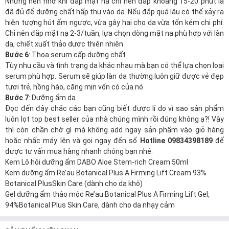
Nhưng nên nhớ khi đắp mặt nạ chỉ nên đắp khoảng 15-20 phút là
đã đủ để dưỡng chất hấp thụ vào da. Nếu đắp quá lâu có thể xảy ra
hiện tượng hút ẩm ngược, vừa gây hại cho da vừa tốn kém chi phí.
Chỉ nên đắp mặt nạ 2-3/tuần, lựa chọn dòng mặt nạ phù hợp với làn
da, chiết xuất thảo dược thiên nhiên
Bước 6
: Thoa serum cấp dưỡng chất
Tùy nhu cầu và tình trạng da khác nhau mà bạn có thể lựa chọn loại
serum phù hợp. Serum sẽ giúp làn da thường luôn giữ được vẻ đẹp
tươi trẻ, hồng hào, căng mịn vốn có của nó.
Bước 7
: Dưỡng ẩm da
Đọc đến đây chắc các bạn cũng biết được lí do vì sao sản phẩm
luôn lọt top best seller của nhà chúng mình rồi đúng không ạ?! Vậy
thì còn chần chờ gì mà không add ngay sản phẩm vào giỏ hàng
hoặc nhấc máy lên và gọi ngay đến số
Hotline 09834398189
để
được tư vấn mua hàng nhanh chóng bạn nhé.
Kem Lô hội dưỡng ẩm DABO Aloe Stem-rich Cream 50ml
Kem dưỡng ẩm Re’au Botanical Plus A Firming Lift Cream 93%
Botanical PlusSkin Care (dành cho da khô)
Gel dưỡng ẩm thảo mộc Re’au Botanical Plus A Firming Lift Gel,
94%Botanical Plus Skin Care, dành cho da nhạy cảm