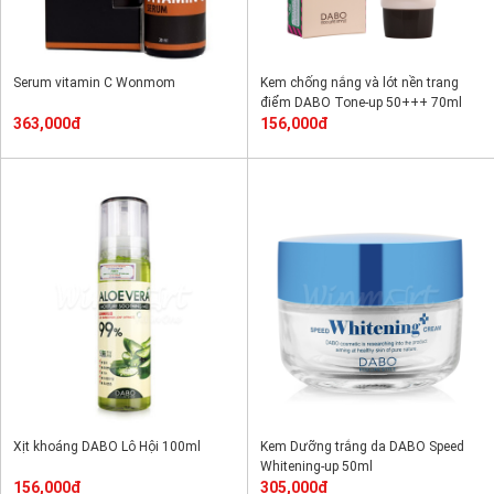
Serum vitamin C Wonmom
Kem chống nắng và lót nền trang
điểm DABO Tone-up 50+++ 70ml
363,000đ
156,000đ
Xịt khoáng DABO Lô Hội 100ml
Kem Dưỡng trắng da DABO Speed
Whitening-up 50ml
156,000đ
305,000đ