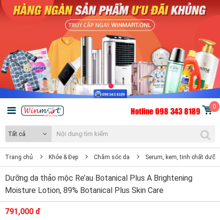
0
Hotline 098 343 8189
Tất cả
Trang chủ
Khỏe & Đẹp
Chăm sóc da
Serum, kem, tinh chất dưỡn
Dưỡng da thảo mộc Re’au Botanical Plus A Brightening
Moisture Lotion, 89% Botanical Plus Skin Care
791,000 đ