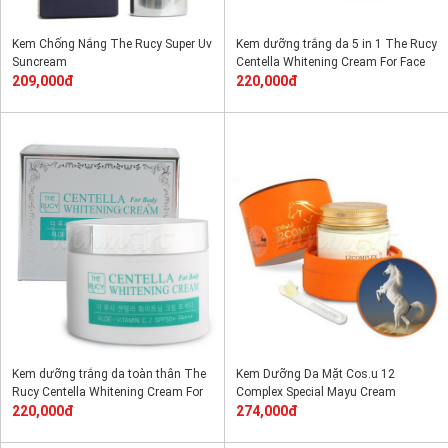
Kem Chống Nắng The Rucy Super Uv
Kem dưỡng trắng da 5 in 1 The Rucy
Suncream
Centella Whitening Cream For Face
209,000đ
220,000đ
Kem dưỡng trắng da toàn thân The
Kem Dưỡng Da Mặt Cos.u 12
Rucy Centella Whitening Cream For
Complex Special Mayu Cream
Body
220,000đ
274,000đ