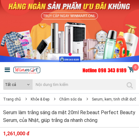
0
Hotline 098 343 8189
Tất cả
Trang chủ
Khỏe & Đẹp
Chăm sóc da
Serum, kem, tinh chất dưỡn
Serum làm trắng sáng da mặt 20ml Re:beaut Perfect Beauty
Serum, của Nhật, giúp trắng da nhanh chóng
1,261,000 đ