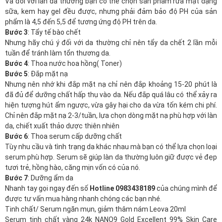
Và đối với làn da thường bạn có thể chọn sản phẩm rửa mặt dạng
sữa, kem hay gel đều được, nhưng phải đảm bảo độ PH của sản
phẩm là 4,5 đến 5,5 để tương ứng độ PH trên da.
Bước 3
: Tẩy tế bào chết
Nhưng hãy chú ý đối với da thường chỉ nên tẩy da chết 2 lần mỗi
tuần để tránh làm tổn thương da.
Bước 4
: Thoa nước hoa hồng( Toner)
Bước 5
: Đắp mặt nạ
Nhưng nên nhớ khi đắp mặt nạ chỉ nên đắp khoảng 15-20 phút là
đã đủ để dưỡng chất hấp thụ vào da. Nếu đắp quá lâu có thể xảy ra
hiện tượng hút ẩm ngược, vừa gây hại cho da vừa tốn kém chi phí.
Chỉ nên đắp mặt nạ 2-3/tuần, lựa chọn dòng mặt nạ phù hợp với làn
da, chiết xuất thảo dược thiên nhiên
Bước 6
: Thoa serum cấp dưỡng chất
Tùy nhu cầu và tình trạng da khác nhau mà bạn có thể lựa chọn loại
serum phù hợp. Serum sẽ giúp làn da thường luôn giữ được vẻ đẹp
tươi trẻ, hồng hào, căng mịn vốn có của nó.
Bước 7
: Dưỡng ẩm da
Nhanh tay gọi ngay đến số
Hotline 0983438189
của chúng mình để
được tư vấn mua hàng nhanh chóng các bạn nhé.
Tinh chất/ Serum ngăn mụn, giảm thâm nám Leova 20ml
Serum tinh chất vàng 24k NANO9 Gold Excellent 99% Skin Care