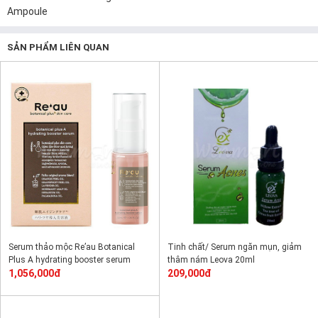
Ampoule
SẢN PHẨM LIÊN QUAN
Serum thảo mộc Re’au Botanical
Tinh chất/ Serum ngăn mụn, giảm
Plus A hydrating booster serum
thâm nám Leova 20ml
30ml, 84% Botanical Plus Skin Care
1,056,000đ
209,000đ
của Nhật, giúp căng trắng da