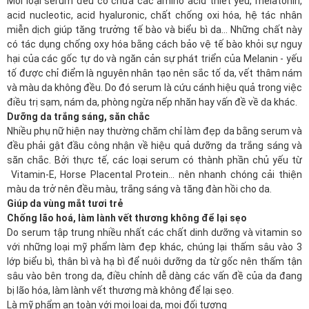
Mỗi loại serum đều có chứa các amino acid thiết yếu, melatonin,
acid nucleotic, acid hyaluronic, chất chống oxi hóa, hệ tác nhân
miễn dịch giúp tăng trưởng tế bào và biểu bì da… Những chất này
có tác dụng chống oxy hóa bằng cách bảo vệ tế bào khỏi sự nguy
hại của các gốc tự do và ngăn cản sự phát triển của Melanin - yếu
tố được chỉ điểm là nguyên nhân tạo nên sắc tố da, vết thâm nám
và màu da không đều. Do đó serum là cứu cánh hiệu quả trong việc
điều trị sạm, nám da, phòng ngừa nếp nhăn hay vấn đề về da khác.
Dưỡng da trắng sáng, săn chắc
Nhiều phụ nữ hiện nay thường chăm chỉ làm đẹp da bằng serum và
đều phải gật đầu công nhận về hiệu quả dưỡng da trắng sáng và
săn chắc. Bởi thực tế, các loại serum có thành phần chủ yếu từ
Vitamin-E, Horse Placental Protein… nên nhanh chóng cải thiện
màu da trở nên đều màu, trắng sáng và tăng đàn hồi cho da.
Giúp da vùng mắt tươi trẻ
Chống lão hoá, làm lành vết thương không để lại sẹo
Do serum tập trung nhiều nhất các chất dinh dưỡng và vitamin so
với những loại mỹ phẩm làm đẹp khác, chúng lại thấm sâu vào 3
lớp biểu bì, thân bì và hạ bì để nuôi dưỡng da từ gốc nên thấm tận
sâu vào bên trong da, điều chỉnh dễ dàng các vấn đề của da đang
bị lão hóa, làm lành vết thương mà không để lại sẹo.
Là mỹ phẩm an toàn với mọi loại da, mọi đối tượng