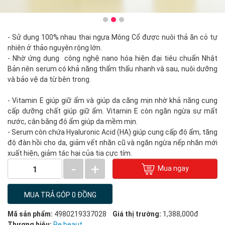
- Sử dụng 100% nhau thai ngựa Mông Cổ được nuôi thả ăn cỏ tự
nhiên ở thảo nguyên rộng lớn.
- Nhờ ứng dụng công nghệ nano hóa hiện đại tiêu chuẩn Nhật
Bản nên serum có khả năng thẩm thấu nhanh và sau, nuôi dưỡng
và bảo vệ da từ bên trong.
- Vitamin E giúp giữ ẩm và giúp da căng mịn nhờ khả năng cung
cấp dưỡng chất giúp giữ ẩm. Vitamin E còn ngăn ngừa sự mất
nước, cân bằng độ ẩm giúp da mềm mịn.
- Serum còn chứa Hyaluronic Acid (HA) giúp cung cấp độ ẩm, tăng
độ đàn hồi cho da, giảm vết nhăn cũ và ngăn ngừa nếp nhăn mới
xuất hiện, giảm tác hại của tia cực tím.
-
+
Mua ngay
1
MUA TRẢ GÓP 0 ĐỒNG
Mã sản phẩm:
4980219337028
Giá thị trường:
1,388,000đ
Thương hiệu:
Re:beaut