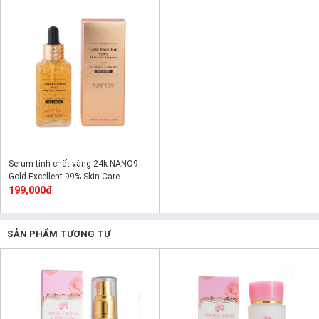
Serum tinh chất vàng 24k NANO9
Gold Excellent 99% Skin Care
Ampoule
199,000đ
SẢN PHẨM TƯƠNG TỰ