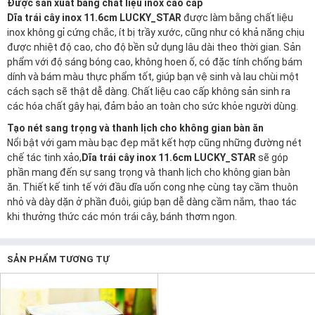
Được sản xuất bằng chất liệu inox cao cấp
Dĩa trái cây inox 11.6cm LUCKY_STAR
được làm bằng chất liệu
inox không gỉ cứng chắc, ít bị trầy xước, cũng như có khả năng chịu
được nhiệt độ cao, cho độ bền sử dụng lâu dài theo thời gian. Sản
phẩm với độ sáng bóng cao, không hoen ố, có đặc tính chống bám
dính và bám màu thực phẩm tốt, giúp bạn vệ sinh và lau chùi một
cách sạch sẽ thật dễ dàng. Chất liệu cao cấp không sản sinh ra
các hóa chất gây hại, đảm bảo an toàn cho sức khỏe người dùng.
Tạo nét sang trọng và thanh lịch cho không gian bàn ăn
Nổi bật với gam màu bạc đẹp mắt kết hợp cũng những đường nét
chế tác tinh xảo,
Dĩa
trái cây inox 11.6cm LUCKY_STAR
​​
sẽ góp
phần mang đến sự sang trọng và thanh lịch cho không gian bàn
ăn. Thiết kế tinh tế với đầu dĩa uốn cong nhẹ cùng tay cầm thuôn
nhỏ và dày dặn ở phần đuôi, giúp bạn dễ dàng cầm nắm, thao tác
khi thưởng thức các món trái cây, bánh thơm ngon.
SẢN PHẨM TƯƠNG TỰ