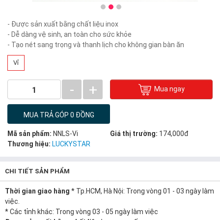
- Được sản xuất bằng chất liệu inox
- Dễ dàng vệ sinh, an toàn cho sức khỏe
- Tạo nét sang trọng và thanh lịch cho không gian bàn ăn
Vỉ
-
+
Mua ngay
1
MUA TRẢ GÓP 0 ĐỒNG
Mã sản phẩm:
NNLS-Vi
Giá thị trường:
174,000đ
Thương hiệu:
LUCKYSTAR
CHI TIẾT SẢN PHẨM
Thời gian giao hàng
* Tp.HCM, Hà Nội: Trong vòng 01 - 03 ngày làm
việc.
* Các tỉnh khác: Trong vòng 03 - 05 ngày làm việc