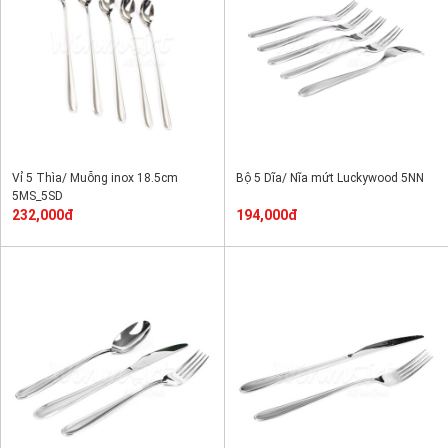
Vỉ 5 Thìa/ Muỗng inox 18.5cm
Bộ 5 Dĩa/ Nĩa mứt Luckywood 5NN
5MS_5SD
232,000đ
194,000đ