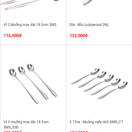
Vỉ 2 Muỗng inox dài 18.5cm 2MS
Dĩa - Nĩa Luckywood 2NL
116,000đ
132,000đ
Vỉ 3 muỗng inox dài 18.5cm
5 Thìa - Muỗng cafe nhỏ 5MN_CT
3MS_3SD