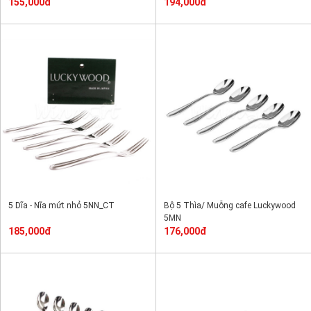
155,000đ
194,000đ
5 Dĩa - Nĩa mứt nhỏ 5NN_CT
Bộ 5 Thìa/ Muỗng cafe Luckywood
5MN
185,000đ
176,000đ