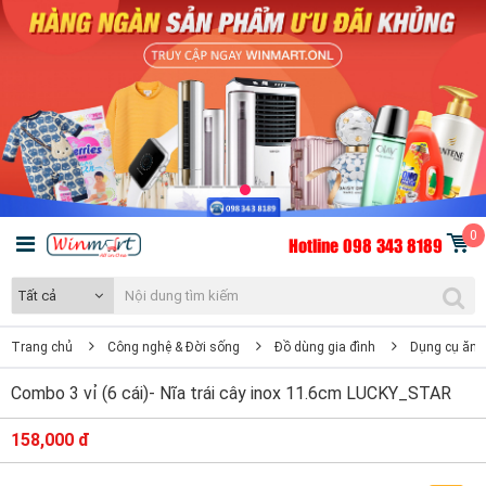
0
Hotline 098 343 8189
Tất cả
Trang chủ
Công nghệ & Đời sống
Đồ dùng gia đình
Dụng cụ ăn,
Combo 3 vỉ (6 cái)- Nĩa trái cây inox 11.6cm LUCKY_STAR
158,000 đ