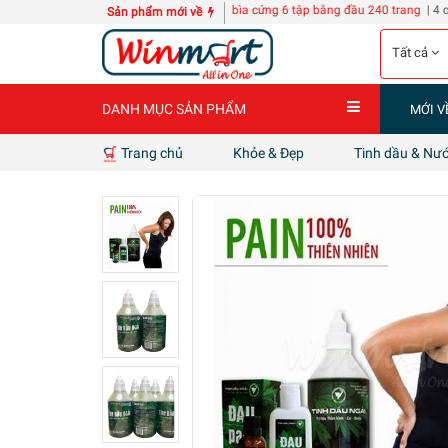
Y-TECH KZ118
10 quyển Sổ A3 bìa cứng 6 tập bằng đầu 240 trang
| 4 can nước giặt
Sản phẩm mới về
Tất cả
DANH MỤC SẢN PHẨM
MỚI V
Trang chủ
Khỏe & Đẹp
Tinh dầu & Nư