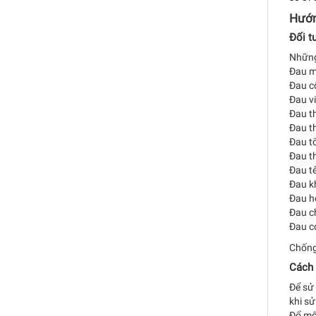
Hướn
Đối t
Những 
Đau mỏ
Đau cộ
Đau v
Đau th
Đau th
Đau t
Đau t
Đau tê
Đau k
Đau hộ
Đau c
Đau co
Chống
Cách 
Để sử 
khi sử
Đổ một