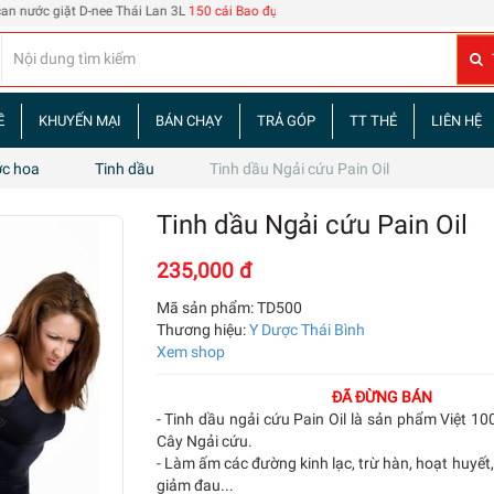
 D-nee Thái Lan 3L
150 cái Bao đựng thẻ nhân viên 108
| 60 tập truyện tranh Tam 
Ề
KHUYẾN MẠI
BÁN CHẠY
TRẢ GÓP
TT THẺ
LIÊN HỆ
ớc hoa
Tinh dầu
Tinh dầu Ngải cứu Pain Oil
Tinh dầu Ngải cứu Pain Oil
235,000 đ
Mã sản phẩm:
TD500
Thương hiệu:
Y Dược Thái Bình
Xem shop
ĐÃ ĐỪNG BÁN
- Tinh dầu ngải cứu Pain Oil là sản phẩm Việt 10
Cây Ngải cứu.
- Làm ấm các đường kinh lạc, trừ hàn, hoạt huyết
giảm đau...