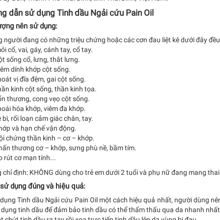
g dẫn sử dụng Tinh dầu Ngải cứu Pain Oil
ượng nên sử dụng:
người đang có những triệu chứng hoặc các cơn đau liệt kê dưới đây đều 
i cổ, vai, gáy, cánh tay, cổ tay.
t sống cổ, lưng, thắt lưng.
iêm dính khớp cột sống.
oát vị đĩa đệm, gai cột sống.
ần kinh cột sống, thần kinh tọa.
ổn thương, cong vẹo cột sống.
hoái hóa khớp, viêm đa khớp.
 bì, rối loạn cảm giác chân, tay.
hớp và hạn chế vận động.
i chứng thần kinh – cơ – khớp.
hấn thương cơ – khớp, sưng phù nề, bầm tím.
 rút cơ mạn tính...
 chỉ định: KHÔNG dùng cho trẻ em dưới 2 tuổi và phụ nữ đang mang thai
sử dụng đúng và hiệu quả:
dụng Tinh dầu Ngải cứu Pain Oil một cách hiệu quả nhất, người dùng nên
 dụng tinh dầu để đảm bảo tinh dầu có thể thẩm thấu qua da nhanh nhất 
 chút tinh dầu ra tay rồi xoa trực tiếp tinh dầu lên da vùng bị đau.