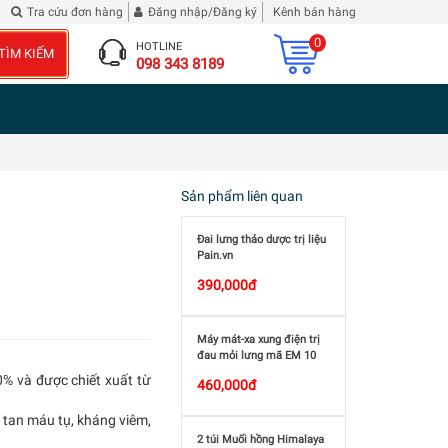
Quốc Diễn Nghĩa
Đừng phê bình tôi
| 2 chai Rượu Vang Hibiscus Roselle
Tra cứu đơn hàng
Đăng nhập/Đăng ký
Kênh bán hàng
0
HOTLINE
TÌM KIẾM
098 343 8189
Sản phẩm liên quan
Đai lưng thảo dược trị liệu
Pain.vn
390,000đ
Máy mát-xa xung điện trị
đau mỏi lưng mã EM 10
Back
0% và được chiết xuất từ
460,000đ
, tan máu tụ, kháng viêm,
2 túi Muối hồng Himalaya