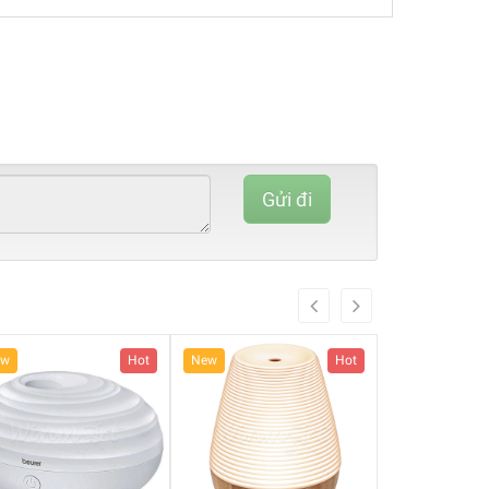
80%
Complete
Gửi đi
(danger)
Hot
New
Hot
New
Hot