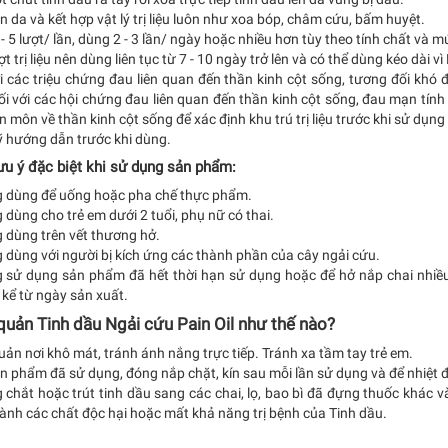
n da và kết hợp vật lý trị liệu luôn như xoa bóp, châm cứu, bấm huyệt.
- 5 lượt/ lần, dùng 2 - 3 lần/ ngày hoặc nhiều hơn tùy theo tính chất và 
t trị liệu nên dùng liên tục từ 7 - 10 ngày trở lên và có thể dùng kéo d
i các triệu chứng đau liên quan đến thần kinh cột sống, tương đối khó đ
i với các hội chứng đau liên quan đến thần kinh cột sống, đau mạn tính
 môn về thần kinh cột sống để xác định khu trú trị liệu trước khi sử dụn
ỹ hướng dẫn trước khi dùng.
ưu ý đặc biệt khi sử dụng sản phẩm:
 dùng để uống hoặc pha chế thực phẩm.
dùng cho trẻ em dưới 2 tuổi, phụ nữ có thai.
 dùng trên vết thương hở.
 dùng với người bị kích ứng các thành phần của cây ngải cứu.
 sử dụng sản phẩm đã hết thời hạn sử dụng hoặc để hở nắp chai nhiề
 kể từ ngày sản xuất.
quản Tinh dầu Ngải cứu Pain Oil như thế nào?
ản nơi khô mát, tránh ánh nắng trực tiếp. Tránh xa tầm tay trẻ em.
n phẩm đã sử dụng, đóng nắp chặt, kín sau mỗi lần sử dụng và để nhiệt 
 chắt hoặc trút tinh dầu sang các chai, lọ, bao bì đã đựng thuốc khác 
ành các chất độc hại hoặc mất khả năng trị bệnh của Tinh dầu.