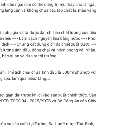
inh dầu ngải cứu có thể dùng trị liệu thay cho lá ngải,
ông lắng cặn và không chứa các tạp chất lạ, màu vàng
c phụ gia và tá dược đạt chỉ tiêu chất lượng của tiêu
n liệu ---> Làm sạch nguyên liệu bằng nước ---> Phơi
dịch ---> Chưng cất dung dịch đã chiết xuất được --->
ất lượng tinh dầu, đóng chai và niêm phong với Nhãn,
h, bảo quản và đưa ra thị trường.
ản. Thể tích chai chứa tinh dầu là 500ml phù hợp với
.
g spa, làm quà biếu/ tặng, ..
i gian dài trước khi đi vào sản xuất chính thức. Sản
YDTB; TCCS 04 - 2015/YDTB và Bộ Công An cấp Giấy
cứu và sản xuất tại Trường Đại học Y dược Thái Bình,