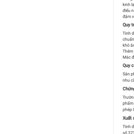
kinh l
điếu n
đậm v
Quy t
Tinh d
chuẩn 
khô âm
Thêm 
Mác đú
Quy c
Sản p
nhu cầ
Chứng
Trường
phẩm 
phép 
Xuất 
Tinh d
số 373