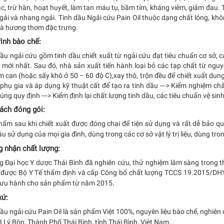
ạc, trừ hàn, hoạt huyết, làm tan máu tụ, bầm tím, kháng viêm, giảm đau. T
gải và nhang ngải. Tinh dầu Ngải cứu Pain Oil thuộc dạng chất lỏng, kh
à hương thơm đặc trưng.
rình bào chế:
ầu ngải cứu gồm tinh dầu chiết xuất từ ngải cứu đạt tiêu chuẩn cơ sở, cá
mới nhất. Sau đó, nhà sản xuất tiến hành loại bỏ các tạp chất từ nguyê
 can (hoặc sấy khô ở 50 – 60 độ C),xay thô, trộn đều để chiết xuất dung 
phụ gia và áp dụng kỹ thuật cất để tạo ra tinh dầu ---> Kiểm nghiệm ch
ng quy định ---> Kiểm định lại chất lượng tinh dầu, các tiêu chuẩn vệ sin
ách đóng gói:
hẩm sau khi chiết xuất được đóng chai để tiện sử dụng và rất dễ bảo qu
u sử dụng của mọi gia đình, dùng trong các cơ sở vật lý trị liệu, dùng tron
 nhận chất lượng:
 Đại học Y dược Thái Bình đã nghiên cứu, thử nghiệm lâm sàng trong thờ
được Bộ Y Tế thẩm định và cấp Công bố chất lượng TCCS 19.2015/DH
.
lưu hành cho sản phẩm từ năm 2015
xứ:
ầu ngải cứu Pain Oil là sản phẩm Việt 100%, nguyên liệu bào chế, nghiên 
.
 Lý Bôn, Thành Phố Thái Bình, tỉnh Thái Bình, Việt Nam