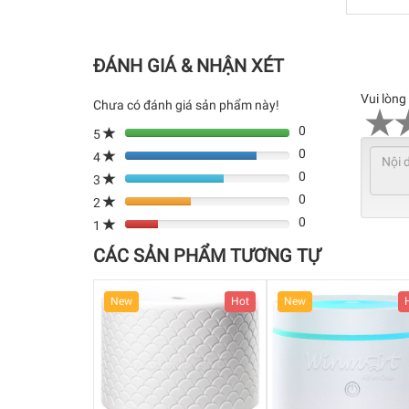
ĐÁNH GIÁ & NHẬN XÉT
Vui lòng
Chưa có đánh giá sản phẩm này!
0
5
0
4
80%
0
Complete
3
80%
(danger)
0
Complete
2
80%
(danger)
0
Complete
1
80%
(danger)
Complete
CÁC SẢN PHẨM TƯƠNG TỰ
(danger)
New
Hot
New
Hot
New