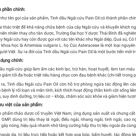
 phần chính:
hư tên gọi của sản phẩm, Tinh dầu Ngải cứu Pain Oil có thành phần chín
ai thác triệt để khả năng chữa bệnh của cây Ngải cứu và khuyến khích n
hiên nhiên thay cho tân dược, Trường Đại học Y dược Thái Bình đã nghiê
ây Ngải cứu hay còn được gọi với các tên khác như Ngải diệp, Quá sú, Cỏ l
n khoa học là Artemisia vulgaris L. họ Cúc Asteraceae là một loại nguy
ười Việt. Sự ra đời của Tinh dầu Ngải cứu Pain Oil là một bước tiến mới tr
dụng chính:
ầu ngải cứu giúp làm ấm các kinh lạc, trừ hàn, hoạt huyết, làm tan máu
 giảm tối đa hoặc triệt tiêu hàng chục cơn đau bệnh khác (chi tiết tron
 ra, Tinh dầu Ngải cứu Pain Oil còn hỗ trợ phòng ngừa tác động lên cá
bệnh lý rối loạn và mãn tính, kích thích hoạt động thần kinh cột sống li
 suy dinh dưỡng, trị liệu cơ – khớp, chăm sóc sức khỏe và giảm hiện tượ
ưu việt của sản phẩm:
n phẩm thảo dược cổ truyền Việt Nam, ứng dụng sản xuất và chưng cất 
GMP, dùng trị liệu thay lá ngải, điếu ngải, nhang ngải, tinh ngải, cao ngả
gây nóng, hiệu quả nhanh nhờ tăng cường hấp thu trị liệu ngoài da cùng 
goài da, trị liệu trực tiếp hoặc kết hợp xoa bóp, bấm huyệt, tác động 