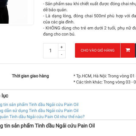
- Sản phẩm sau khi chiết xuất được đóng chai nhự
dễ bảo quản.
- Là dạng lỏng, đóng chai 500ml phù hợp với 
của các gia đình.
- KHÔNG dùng cho trẻ em dưới 2 tuổi, phụ nữ 
đang cho con bú.
+
CHO VÀO GIỎ HÀNG
-
Thời gian giao hàng
* Tp.HCM, Hà Nội: Trong vòng 01 
* Các tỉnh khác: Trong vòng 03 - 
 lục
 tin sản phẩm Tinh dầu Ngải cứu Pain Oil
g dẫn sử dụng Tinh dầu Ngải cứu Pain Oil
uản Tinh dầu Ngải cứu Pain Oil như thế nào?
g tin sản phẩm Tinh dầu Ngải cứu Pain Oil