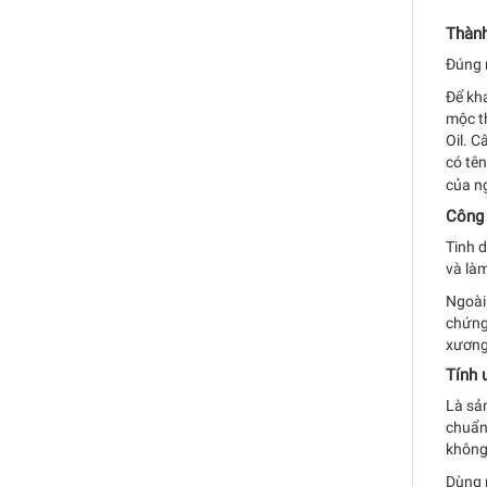
Thành
Đúng n
Để kh
mộc t
Oil. C
có tê
của ng
Công 
Tinh d
và làm
Ngoài
chứng 
xương,
Tính 
Là sả
chuẩn 
không 
Dùng n