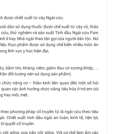
h được chiết xuất từ cây Ngải cứu.
gười dân sử dụng thuốc được chế xuất từ cây cỏ, thảo
n cứu, thử nghiệm và sản xuất Tinh dầu Ngải cứu Pain
inh li hay Nhả ngải theo tên gọi của người dân tộc. Nó
ên liệu thực phẩm được sử dụng chế biến nhiều món ăn
.
ong lĩnh vực y học hiện đại
 tụ, bầm tím, kháng viêm, giảm đau cơ xương khớp, ...
g phần đối tượng nên sử dụng sản phẩm).
c chức năng cơ – thần kinh liên quan đến một số hội
ên quan các ảnh hưởng chức năng tiêu hóa ở trẻ em còi
ng hay mỏi, mệt.
theo phương pháp cổ truyền từ lá ngải cứu theo tiêu
i. Chiết xuất tinh dầu ngải an toàn, kinh tế, tiện lợi,
bí quyết cổ truyền.
lên cột sống, xoa nắn cột sống. Với cơ chế làm ấm các