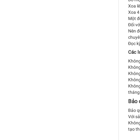
Xoa lê
Xoa 4 
Một đợ
Đối vớ
Nên đố
chuyên
Đọc k
Các l
Không
Không 
Không
Không
Không
tháng
Bảo 
Bảo qu
Với sả
Không
tạo th