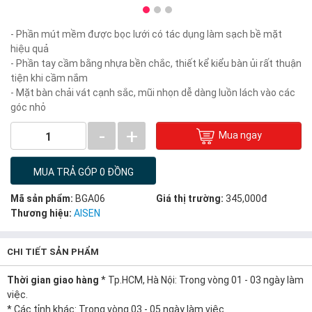
- Phần mút mềm được bọc lưới có tác dụng làm sạch bề mặt
hiệu quả
- Phần tay cầm bằng nhựa bền chắc, thiết kể kiểu bàn ủi rất thuận
tiện khi cầm nắm
- Mặt bàn chải vát cạnh sắc, mũi nhọn dễ dàng luồn lách vào các
góc nhỏ
-
+
Mua ngay
1
MUA TRẢ GÓP 0 ĐỒNG
Mã sản phẩm:
BGA06
Giá thị trường:
345,000đ
Thương hiệu:
AISEN
CHI TIẾT SẢN PHẨM
Thời gian giao hàng
* Tp.HCM, Hà Nội: Trong vòng 01 - 03 ngày làm
việc.
* Các tỉnh khác: Trong vòng 03 - 05 ngày làm việc