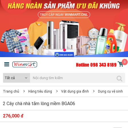
0
Hotline 098 343 8189
Tất cả
Trang chủ
Hàng tiêu dùng
Vật dụng gia đình
Dụng cụ vệ sinh
2 Cây chà nhà tắm lông mềm BGA06
276,000 đ