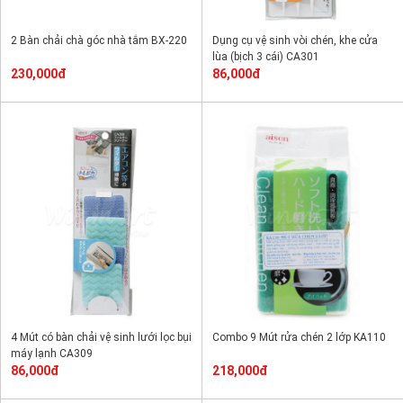
2 Bàn chải chà góc nhà tắm BX-220
Dụng cụ vệ sinh vòi chén, khe cửa
lùa (bịch 3 cái) CA301
230,000đ
86,000đ
4 Mút có bàn chải vệ sinh lưới lọc bụi
Combo 9 Mút rửa chén 2 lớp KA110
máy lạnh CA309
86,000đ
218,000đ