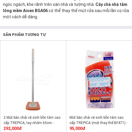
ngóc ngách, khe rãnh trên sàn nhà và tường nhà.
Cây chà nhà tắm
lông mềm Aisen BGA06
có thể thay thế mút rửa sau mỗi lần cọ rửa
một cách dễ dàng.
SẢN PHẨM TƯƠNG TỰ
2 Mút bàn chải vệ sinh bồn tắm cao
Mút bàn chải vệ sinh bồn tắm cao
cấp TREPICA, tay nhôm 65cm -
cấp TREPICA (mút thay thế BF471) -
BF471
292,000đ
BF472
95,000đ