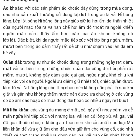
Áo khoác:
với các sản phẩm áo khoác dày dùng trong mùa đông,
các nhà sản xuất thường sử dụng lớp lót trong áo là vải Nỉ băng
lông. Lớp lót bằng Nỉ băng lông này giúp giữ lại hơi ấm do thân nhiệt
của người mặc tỏa ra và hạn chế hơi ấm đó thoát ra ngoài khiến
người mặc cảm thấy ấm hơn các loại áo khoác không có
lớp lót. Đặc biệt, khi da người mặc tiếp xúc với lớp lông ngắn, mềm,
mượt bên trong áo cảm thấy rất dễ chịu như chạm vào làn da em
bé vậy.
Quần dài:
tương tự như áo khoác dùng trong những ngày rét đậm,
mặt vải lót bên trong những chiếc quần dài cũng đòi hỏi phải rất
mềm, mượt, không gây cảm giác gai gai, ngứa ngáy, khó chịu khi
tiếp xúc với da người. Ngoài ưu điểm giữ nhiệt tốt, chiếc quần được
làm từ vải Nỉ băng lông còn ít bị nhàu nên không cần phải là sau khi
giặt và gần như không thấm nước nên được ưa chuộng ở các vùng
có độ ẩm cao hoặc có mùa đông dài hoặc có nhiều ngày rét buốt.
Mũ liền khăn:
các vùng da mỏng ở mặt, cổ, gáy rất nhạy cảm và dễ
mẩn ngứa khi tiếp xúc với những loại vải len có lông xù, vải gai, vải
đã qua thuốc nhuộm không an toàn nên khi sản xuất các loại Mũ
liền khăn để vừa giữ ấm cho đầu vừa giữ ấm cho vùng cổ, các nhà
thiết kế thời trang phải lựa chọn các loại vải cao cấp nhất, không