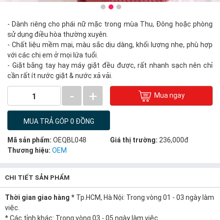
- Dành riêng cho phái nữ mặc trong mùa Thu, Đông hoặc phòng
sử dụng điều hòa thường xuyên.
- Chất liệu mềm mại, màu sắc dịu dàng, khối lượng nhẹ, phù hợp
với các chị em ở mọi lứa tuổi.
- Giặt bằng tay hay máy giặt đều được, rất nhanh sạch nên chỉ
cần rất ít nước giặt & nước xả vải.
-
+
Mua ngay
1
MUA TRẢ GÓP 0 ĐỒNG
Mã sản phẩm:
OEQBL048
Giá thị trường:
236,000đ
Thương hiệu:
OEM
CHI TIẾT SẢN PHẨM
Thời gian giao hàng
* Tp.HCM, Hà Nội: Trong vòng 01 - 03 ngày làm
việc.
* Các tỉnh khác: Trong vòng 03 - 05 ngày làm việc