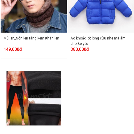
Mũ len_Nón len tặng kèm Khăn len
Áo khoác lót lông cừu nhẹ mà ấm
cho Bé yêu
149,000đ
380,000đ