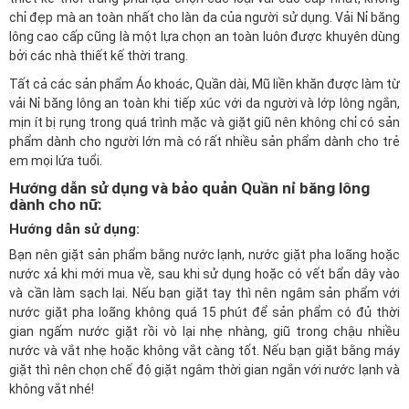
chỉ đẹp mà an toàn nhất cho làn da của người sử dụng. Vải Nỉ băng
lông cao cấp cũng là một lựa chọn an toàn luôn được khuyên dùng
bởi các nhà thiết kế thời trang.
Tất cả các sản phẩm Áo khoác, Quần dài, Mũ liền khăn được làm từ
vải Nỉ băng lông an toàn khi tiếp xúc với da người và lớp lông ngắn,
mịn ít bị rụng trong quá trình mặc và giặt giũ nên không chỉ có sản
phẩm dành cho người lớn mà có rất nhiều sản phẩm dành cho trẻ
em mọi lứa tuổi.
Hướng dẫn sử dụng và bảo quản Quần nỉ băng lông
dành cho nữ:
Hướng dẫn sử dụng:
Bạn nên giặt sản phẩm bằng nước lạnh, nước giặt pha loãng hoặc
nước xả khi mới mua về, sau khi sử dụng hoặc có vết bẩn dây vào
và cần làm sạch lại. Nếu bạn giặt tay thì nên ngâm sản phẩm với
nước giặt pha loãng không quá 15 phút để sản phẩm có đủ thời
gian ngấm nước giặt rồi vò lại nhẹ nhàng, giũ trong chậu nhiều
nước và vắt nhẹ hoặc không vắt càng tốt. Nếu bạn giặt bằng máy
giặt thì nên chọn chế độ giặt ngâm thời gian ngắn với nước lạnh và
không vắt nhé!