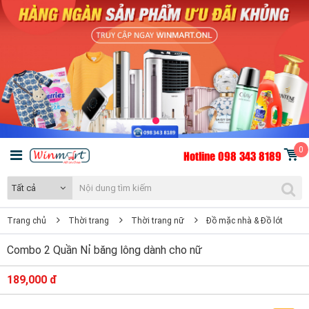
0
Hotline 098 343 8189
Tất cả
Trang chủ
Thời trang
Thời trang nữ
Đồ mặc nhà & Đồ lót
Combo 2 Quần Nỉ băng lông dành cho nữ
189,000 đ