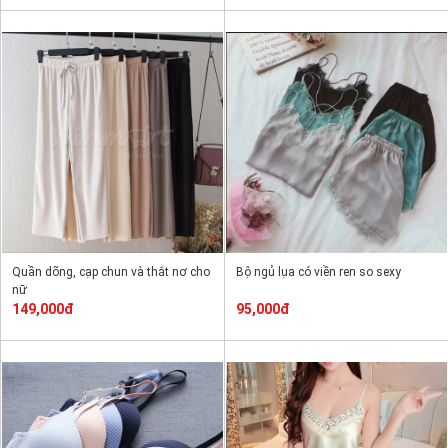
Quần dõng, cạp chun và thắt nơ cho
Bộ ngủ lụa có viền ren so sexy
nữ
149,000đ
95,000đ