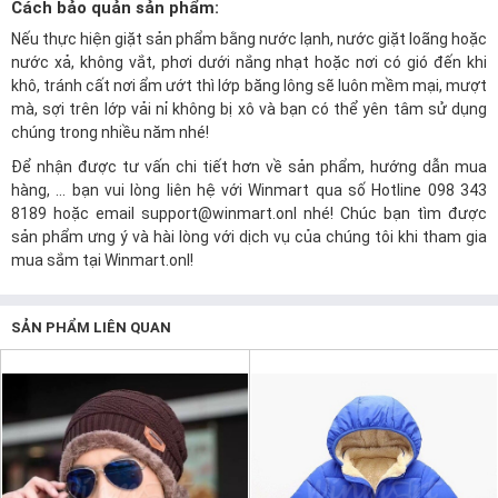
Cách bảo quản sản phẩm:
Nếu thực hiện giặt sản phẩm bằng nước lạnh, nước giặt loãng hoặc
nước xả, không vắt, phơi dưới nắng nhạt hoặc nơi có gió đến khi
khô, tránh cất nơi ẩm ướt thì lớp băng lông sẽ luôn mềm mại, mượt
mà, sợi trên lớp vải nỉ không bị xô và bạn có thể yên tâm sử dụng
chúng trong nhiều năm nhé!
Để nhận được tư vấn chi tiết hơn về sản phẩm, hướng dẫn mua
hàng, ... bạn vui lòng liên hệ với Winmart qua số Hotline 098 343
8189 hoặc email support@winmart.onl nhé! Chúc bạn tìm được
sản phẩm ưng ý và hài lòng với dịch vụ của chúng tôi khi tham gia
mua sắm tại
Winmart.onl
!
SẢN PHẨM LIÊN QUAN