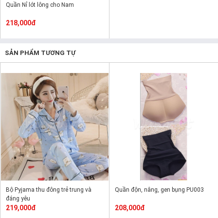
Quần Nỉ lót lông cho Nam
218,000đ
SẢN PHẨM TƯƠNG TỰ
Bộ Pyjama thu đông trẻ trung và
Quần độn, nâng, gen bụng PU003
đáng yêu
219,000đ
208,000đ