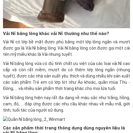
Vải Nỉ băng lông khác vải Nỉ thường như thế nào?
Vải Nỉ có lớp bề mặt được phủ bằng một lớp lông ngắn và mượt
được gọi là Vải Nỉ băng lông. Vải Nỉ băng lông còn được gọi một cái
tên mỹ miều khác là Vải nhung tuyết.
Vải Nỉ băng lông vừa có đủ tính chất ưu việt của các loại vải Nỉ cao
cấp và còn rất mềm, mượt do có thêm lớp lông ngắn (nhung
tuyết), được các nhà sản xuất yêu thích và dùng nhiều khi sản xuất
các sản phẩm Trẻ em có lớp lót như Áo khoác, quần mùa Thu -
Đông, ... và nhiều sản phẩm thời trang khác cho mọi lứa tuổi.
Vải Nỉ băng lông hiện nay rất đa dạng về màu sắc như trắng, hồng,
cam, đỏ, ... đáp ứng được các nhu cầu khác nhau về mẫu mã, giới
tính, tuổi tác của người sử dụng.
Các sản phẩm thời trang thông dụng dùng nguyên liệu là
vải Nỉ băng lông: