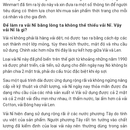
Winmart đã tìm ra lý do này và xin đưa ra một số thông tin để người
tiêu dùng có thêm lựa chọn khi mua sản phẩm thời trang cho mỗi
cá nhân và cho gia đình.
Để làm ra vải Nỉ băng lông ta không thể thiếu vải Nỉ. Vậy
vải Nỉ là gì?
Vải nỉ không phải là hàng vải dệt, nó được tạo ra bằng cách ép các
sợi thành một lớp mỏng, tùy theo kích thước, mật độ và nhu cầu
sử dụng. Chính xác hơn nữa thì đây là sự kết hợp giữa Vải và Len.
Loại vải Nỉ này đã phổ biến trên thế giới từ khoảng những năm 1990
và được phát triển, cải tiến, sử dụng cho đến ngày nay. Nó không bị
phân chia 2 mặt trái, phải do cấu trúc đặc biệt khi ép sợi.
Sau một quá trình dài được ứng dụng rộng rãi và không ngừng nâng
cấp về kỹ thuật và chất lượng, vải Nỉ ngày nay thỏa mãn được đa
dạng nhu cầu của các nhà sản xuất vì Vải sử dụng được cả 2 mặt
và cả 2 mặt vải đều mịn như nhau, ít thấm nước, lại ấm hơn cả vải
Cotton, vải Bông hay vải Len.
Vải Nỉ hiện đang sử dụng rộng rãi ở các nước phương Tây do tính
ưu việt của sản phẩm. Người phương Tây rất tin tưởng vào chất
lượng đã kiểm định của loại vải này nên thường dùng trong sản