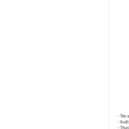
- Tên 
- Xuất
- Thươ