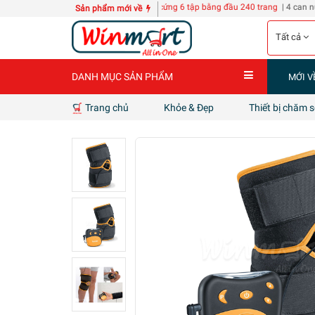
H KZ118
10 quyển Sổ A3 bìa cứng 6 tập bằng đầu 240 trang
| 4 can nước giặt D-ne
Sản phẩm mới về
Tất cả
DANH MỤC SẢN PHẨM
MỚI V
Trang chủ
Khỏe & Đẹp
Thiết bị chăm 