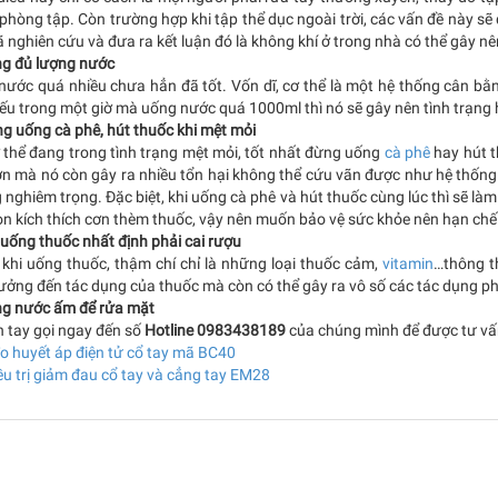
phòng tập. Còn trường hợp khi tập thể dục ngoài trời, các vấn đề này s
 nghiên cứu và đưa ra kết luận đó là không khí ở trong nhà có thể gây nên
ng đủ lượng nước
nước quá nhiều chưa hẳn đã tốt. Vốn dĩ, cơ thể là một hệ thống cân bằn
ếu trong một giờ mà uống nước quá 1000ml thì nó sẽ gây nên tình trạng 
g uống cà phê, hút thuốc khi mệt mỏi
 thể đang trong tình trạng mệt mỏi, tốt nhất đừng uống
cà phê
hay hút t
n mà nó còn gây ra nhiều tổn hại không thể cứu vãn được như hệ thống h
nghiêm trọng. Đặc biệt, khi uống cà phê và hút thuốc cùng lúc thì sẽ làm
n kích thích cơn thèm thuốc, vậy nên muốn bảo vệ sức khỏe nên hạn chế 
 uống thuốc nhất định phải cai rượu
 khi uống thuốc, thậm chí chỉ là những loại thuốc cảm,
vitamin
…thông t
ưởng đến tác dụng của thuốc mà còn có thể gây ra vô số các tác dụng ph
ng nước ấm để rửa mặt
 tay gọi ngay đến số
Hotline 0983438189
của chúng mình để được tư v
o huyết áp điện tử cổ tay mã BC40
ều trị giảm đau cổ tay và cẳng tay EM28