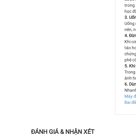
trong 
học đã
3. Uố
Uống 
nên, n
4. Đừn
Khi cơ
táo hơ
chứng 
phê cò
5. Khi
Trong
ảnh h
6. Dù
Nhanh
Máy đ
Đai đi
ĐÁNH GIÁ & NHẬN XÉT