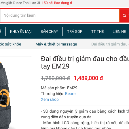
e Thái Lan 3L
150 cái Bao đựng thẻ nhân viên 108
| 60 tập truyện tranh Tam Quốc 
Ề
KHUYẾN MẠI
BÁN CHẠY
TRẢ GÓP
TT THẺ
LIÊN HỆ
sóc sức khỏe
Máy & thiết bị massage
Đai điều trị giảm đa
Đai điều trị giảm đau cho đầ
tay EM29
1,750,000 đ
1,489,000 đ
Mã sản phẩm:
EM29
Thương hiệu:
Beurer
Xem shop
- Sử dụng nguyên lý giảm đau bằng cách kích t
xung điện dẫn truyền qua da.
- Màn hình LCD sáng rộng, hiển thị rõ nét, dễ d
hình mà không gặp tình trạng mờ, nhòe.