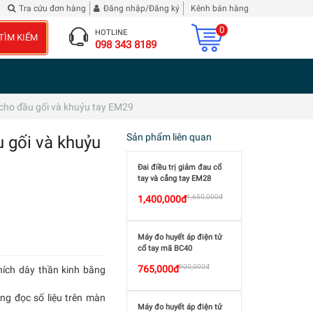
Diễn Nghĩa
Đừng phê bình tôi
| 2 chai Rượu Vang Hibiscus Roselle
Tra cứu đơn hàng
Đăng nhập/Đăng ký
Kênh bán hàng
0
HOTLINE
TÌM KIẾM
098 343 8189
u cho đầu gối và khuỷu tay EM29
Sản phẩm liên quan
u gối và khuỷu
Đai điều trị giảm đau cổ
tay và cẳng tay EM28
1,650,000đ
1,400,000đ
Máy đo huyết áp điện tử
cổ tay mã BC40
900,000đ
765,000đ
hích dây thần kinh bằng
àng đọc số liệu trên màn
Máy đo huyết áp điện tử