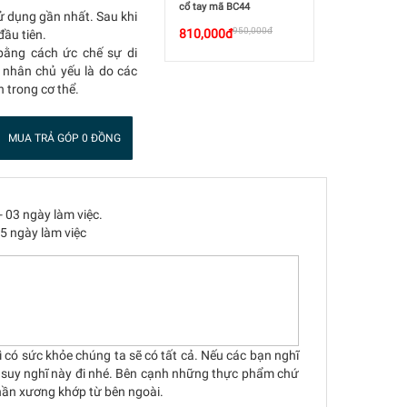
cổ tay mã BC44
sử dụng gần nhất. Sau khi
950,000đ
810,000đ
đầu tiên.
bằng cách ức chế sự di
 nhân chủ yếu là do các
 trong cơ thể.
MUA TRẢ GÓP 0 ĐỒNG
- 03 ngày làm việc.
05 ngày làm việc
 có sức khỏe chúng ta sẽ có tất cả. Nếu các bạn nghĩ
ổi suy nghĩ này đi nhé. Bên cạnh những thực phẩm chứ
hần xương khớp từ bên ngoài.