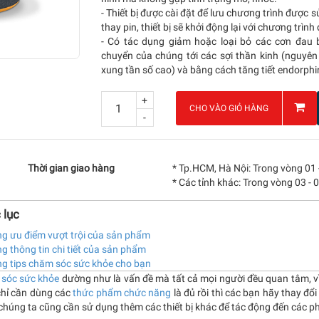
- Thiết bị được cài đặt để lưu chương trình được 
thay pin, thiết bị sẽ khởi động lại với chương trình 
- Có tác dụng giảm hoặc loại bỏ các cơn đau 
chuyển của chúng tới các sợi thần kinh (nguyên
xung tần số cao) và bằng cách tăng tiết endorphin
+
CHO VÀO GIỎ HÀNG
-
Thời gian giao hàng
* Tp.HCM, Hà Nội: Trong vòng 01 
* Các tỉnh khác: Trong vòng 03 - 
 lục
g ưu điểm vượt trội của sản phẩm
 thông tin chi tiết của sản phẩm
g tips chăm sóc sức khỏe cho bạn
 sóc
sức khỏe
dường như là vấn đề mà tất cả mọi người đều quan tâm, vì
chỉ cần dùng các
thức phẩm chức năng
là đủ rồi thì các bạn hãy thay đ
chúng ta cũng cần sử dụng thêm các thiết bị khác để tác động đến các p