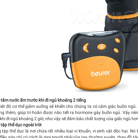
 tắm nước ấm trước khi đi ngủ khoảng 2 tiếng
hiệt độ cơ thể giảm xuống sẽ khiến cho chúng ta có cảm giác buồn ngủ. 
ăng thêm, giúp trì hoãn được não tiết ra hormone gây buồn ngủ. Vậy nê
khi đi ngủ khoảng 2 giờ, như vậy sẽ đảm bảo chất lượng của giấc ngủ hơ
tập thể dục ngoài trời
tập thể dục là nơi chứa rất nhiều loại vi khuẩn, vi sinh vật độc hại. Nó
iều này chỉ có cách là mọi người phải rửa tay thường xuyên, thay đồ tập,