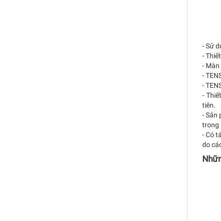
- Sử d
- Thiế
- Màn 
- TEN
- TEN
- Thiế
tiên.
- Sản 
trong 
- Có t
do các
Nhữn