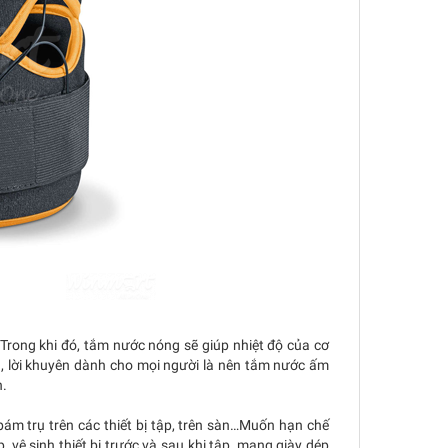
Trong khi đó, tắm nước nóng sẽ giúp nhiệt độ của cơ
n, lời khuyên dành cho mọi người là nên tắm nước ấm
n.
 bám trụ trên các thiết bị tập, trên sàn…Muốn hạn chế
 vệ sinh thiết bị trước và sau khi tập, mang giày dép