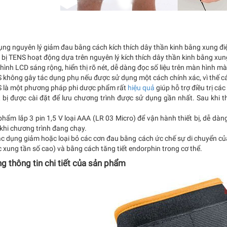
ụng nguyên lý giảm đau bằng cách kích thích dây thần kinh bằng xung đi
t bị TENS hoạt động dựa trên nguyên lý kích thích dây thần kinh bằng xun
hình LCD sáng rộng, hiển thị rõ nét, dễ dàng đọc số liệu trên màn hình m
S không gây tác dụng phụ nếu được sử dụng một cách chính xác, vì thế c
S là một phương pháp phi dược phẩm rất
hiệu quả
giúp hỗ trợ điều trị c
t bị được cài đặt để lưu chương trình được sử dụng gần nhất. Sau khi tha
phẩm lắp 3 pin 1,5 V loại AAA (LR 03 Micro) để vận hành thiết bị, dễ d
khi chương trình đang chạy.
ác dụng giảm hoặc loại bỏ các cơn đau bằng cách ức chế sự di chuyển củ
 xung tần số cao) và bằng cách tăng tiết endorphin trong cơ thể.
g thông tin chi tiết của sản phẩm