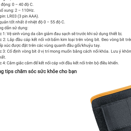
 động: 0 – 40 độ C.
số xung: 2 – 110Hz.
 pin: LR03 (3 pin AAA).
quản tốt nhất ở nhiệt độ 0 – 55 độ C.
ng dẫn sử dụng:
 1: Vệ sinh vùng da cần giảm đau sạch sẽ trước khi sử dụng thiết bị.
c 2: Lắp đầu cáp kết nối với bấm kim loại trên vòng bít. Đeo vòng bít 
ếp xúc được đặt trên các vùng quanh đầu gối/khuỷu tay.
c 3: Cố định vòng bít ở vị trí mong muốn bằng cách nối khóa. Lưu ý khô
hất.
 4: Cắm giắc cắm để kết nối cáp với đầu kết nối trên bộ điều khiển.
g tips chăm sóc sức khỏe cho bạn