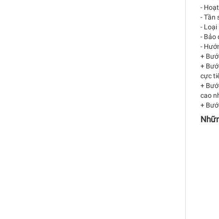
-
Hoạt
- Tần 
- Loại
- Bảo 
- Hướ
+ Bước
+ Bướ
cực ti
+ Bướ
cao n
+ Bước
Nhữn