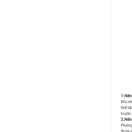
1.Nên
Khi n
thể t
trước 
2.Nên 
Phòng 
được đ