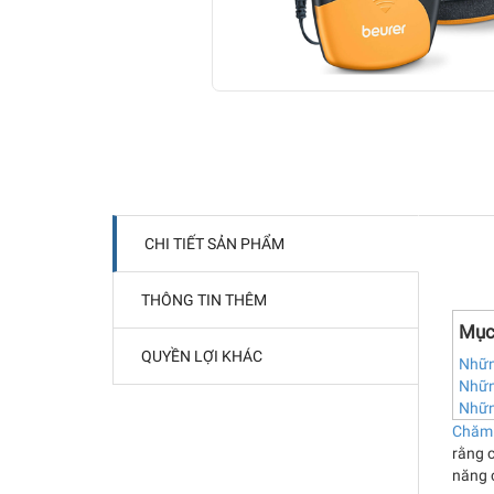
CHI TIẾT SẢN PHẨM
THÔNG TIN THÊM
Mục
QUYỀN LỢI KHÁC
Nhữn
Những
Nhữn
Chăm
rằng 
năng 