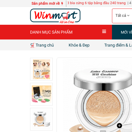
ách POLY-TECH KZ118
10 quyển Sổ A3 bìa cứng 6 tập bằng đầu 240 trang
| 4 can nư
Sản phẩm mới về
Tất cả
DANH MỤC SẢN PHẨM
MỚI V
Trang chủ
Khỏe & Đẹp
Trang điểm & 