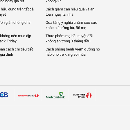
ng ngày giá rét
không???
 hữu dụng trên tất cả
Cách giảm cân hiệu quả và an
uyệt
toàn ngay tại nhà
đơn giản chống chai
Quà tặng ý nghĩa chăm sóc sức
khỏe biếu Ông bà, Bố mẹ
 không nên mua dịp
Thực phẩm mẹ bầu tuyệt đối
lack Friday
không ăn trong 3 tháng đầu
n cách chi tiêu tiết
Cách phòng bệnh Viêm đường hô
gia đình
hấp cho trẻ khi giao mùa