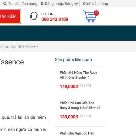
nh Tam Quốc Diễn Nghĩa
Đừng phê bình tôi
| 2 chai Rượu Vang Hibiscus Roselle
Tra cứu đơn hàng
Đăng nhập/Đăng ký
Kênh bán hàng
0
HOTLINE
TÌM KIẾM
098 343 8189
shion Spf 50+ PA+++
Sản phẩm liên quan
Essence
Phấn Má Hồng The Rucy
All In One Blusher 1
245,000đ
149,000đ
Phấn Phủ Cao Cấp The
Rucy 3 trong 1 Spf 35++ số
13
245,000đ
189,000đ
quả, trả lại làn da mềm
tamin nên ngừa cả mụn &
Phấn phủ Ngũ cốc Hàn