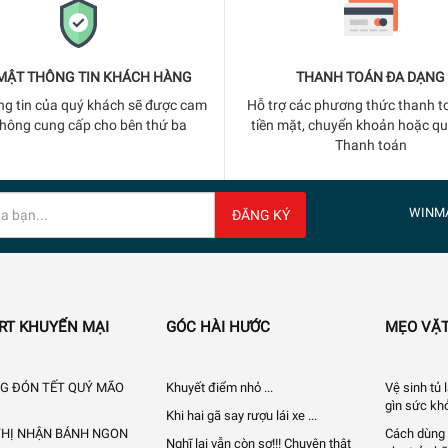
MẬT THÔNG TIN KHÁCH HÀNG
THANH TOÁN ĐA DẠNG
ng tin của quý khách sẽ được cam
Hỗ trợ các phương thức thanh t
không cung cấp cho bên thứ ba
tiền mặt, chuyển khoản hoặc q
Thanh toán
WINM
ĐĂNG KÝ
RT KHUYẾN MẠI
GÓC HÀI HƯỚC
MẸO VẶT
G ĐÓN TẾT QUÝ MÃO
Khuyết điểm nhỏ ...
Vệ sinh tủ
gìn sức khỏ
Khi hai gã say rượu lái xe ...
 THỊ NHẬN BÁNH NGON
Cách dùng 
Nghĩ lại vẫn còn sợ!!! Chuyện thật