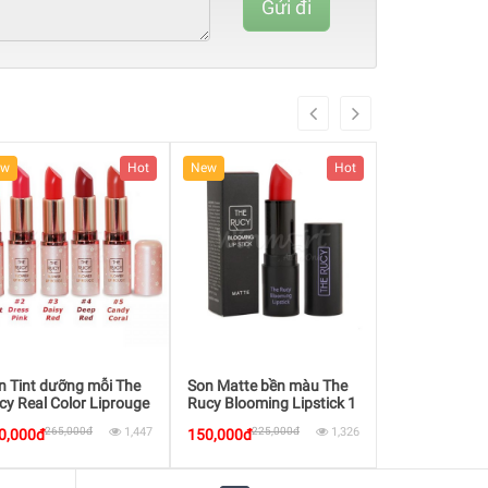
Gửi đi
(danger)
ew
Hot
New
Hot
New
n Tint dưỡng mỗi The
Son Matte bền màu The
Son Matte bề
cy Real Color Liprouge
Rucy Blooming Lipstick 1
Rucy Blooming
265,000đ
1,447
225,000đ
1,326
225,
0,000đ
150,000đ
150,000đ