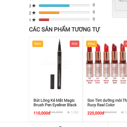
0
Complete
3
80%
(danger)
0
Complete
2
80%
(danger)
0
Complete
1
80%
(danger)
Complete
CÁC SẢN PHẨM TƯƠNG TỰ
(danger)
Hot
New
Hot
New
t The Rucy
Bút Lông Kẻ Mắt Magic
Son Tint dưỡng môi T
e Foam
Brush Pen Eyeliner Black
Rucy Real Color
lue Berry
Liprouge1
8,000đ
1,550
160,000đ
1,350
265,000đ
1
110,000đ
220,000đ