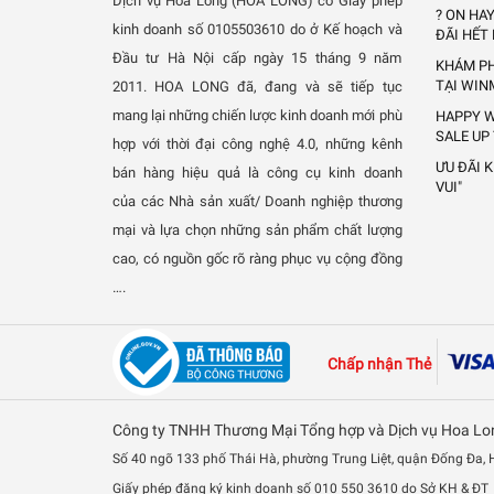
Dịch vụ Hoa Long (HOA LONG) có Giấy phép
? ON HA
kinh doanh số 0105503610 do ở Kế hoạch và
ĐÃI HẾT
Đầu tư Hà Nội cấp ngày 15 tháng 9 năm
KHÁM PH
TẠI WIN
2011.
HOA LONG đã, đang và sẽ tiếp tục
mang lại những chiến lược kinh doanh mới phù
HAPPY W
SALE UP
hợp với thời đại công nghệ 4.0, những kênh
ƯU ĐÃI 
bán hàng hiệu quả là công cụ kinh doanh
VUI"
của các Nhà sản xuất/ Doanh nghiệp thương
mại và lựa chọn những sản phẩm chất lượng
cao, có nguồn gốc rõ ràng phục vụ cộng đồng
….
Chấp nhận Thẻ
Công ty TNHH Thương Mại Tổng hợp và Dịch vụ Hoa Lo
Số 40 ngõ 133 phố Thái Hà, phường Trung Liệt, quận Đống Đa,
Giấy phép đăng ký kinh doanh số 010 550 3610 do Sở KH & ĐT