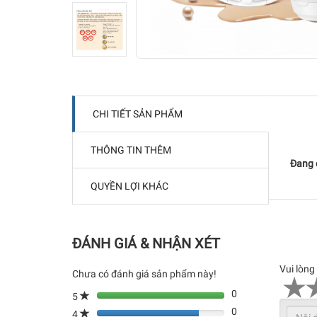
CHI TIẾT SẢN PHẨM
THÔNG TIN THÊM
Đang c
QUYỀN LỢI KHÁC
ĐÁNH GIÁ & NHẬN XÉT
Vui lòng
Chưa có đánh giá sản phẩm này!
0
5
0
4
80%