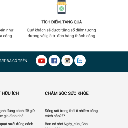
TÍCH ĐIỂM, TẶNG QUÀ
oán như
Quý khách sẽ được tặng số điểm tương
ua cổng
đương với giá trị đơn hàng thành công
ART
ĐÃ CÓ TRÊN
 HỮU ÍCH
CHĂM SÓC SỨC KHỎE
 lạnh đúng cách để giữ
Sống sót trong thời ô nhiễm bằng
e gia đình nhé!
cách nào???
quạt sưởi đúng cách
Bạn có nhớ Ngày_của_Cha