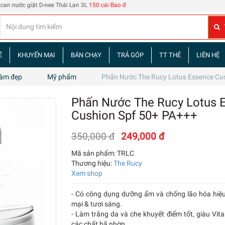
ớc giặt D-nee Thái Lan 3L
150 cái Bao đựng thẻ nhân viên 108
| 60 tập truyện tra
Ề
KHUYẾN MẠI
BÁN CHẠY
TRẢ GÓP
TT THẺ
LIÊN HỆ
Làm đẹp
Mỹ phẩm
Phấn Nước The Rucy Lotus Essence Cu
Phấn Nước The Rucy Lotus 
Cushion Spf 50+ PA+++
350,000 đ
249,000 đ
Mã sản phẩm:
TRLC
Thương hiệu:
The Rucy
Xem shop
- Có công dụng dưỡng ẩm và chống lão hóa hiệu 
mại & tươi sáng.
- Làm trắng da và che khuyết điểm tốt, giàu Vi
các chất bã nhờn.