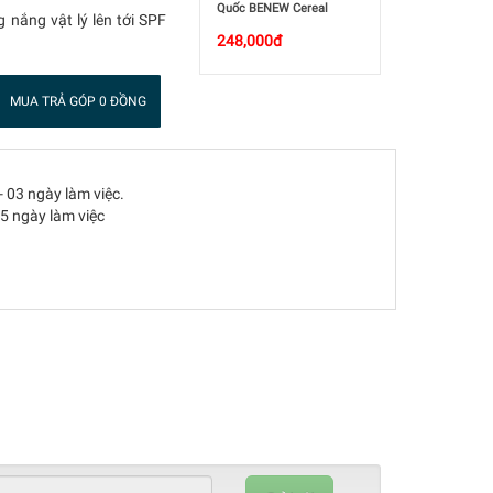
Quốc BENEW Cereal
g nắng vật lý lên tới SPF
Perfect Two Way Cake
248,000đ
11g
MUA TRẢ GÓP 0 ĐỒNG
- 03 ngày làm việc.
05 ngày làm việc
80%
Complete