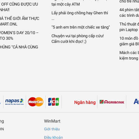
cho trẻ nhữ
Y OFF CŨNG ĐƯỢC ƯU
tại một cây ATM
 NHA‼
44 phím tắt
Lấy phải ông chồng hay Ghen thì
các trình d
Á THẾ GIỚI ẨM THỰC
...
MART.ONL
Thủ thuật 
"5 anh em trên một chiếc xe tăng"
pin Laptop
OMEN’S DAY 20/10 –
Chuyện vui tại phòng cấp cứu!
 TO 30%
10 món đồ
Cấm cười khi đọc! ;)
giảm giá B
KHỦNG "CẢ NHÀ CÙNG
Mách các bạ
kiệm trong 
Ngân hàng
ng
WinMart
 HN
Giới thiệu
Điều khoản