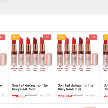
Hot
New
Hot
New
Hot
N
he
Son Tint dưỡng môi The
Son Tint dưỡng môi The
So
Rucy Real Color
Rucy Real Color
Ru
Liprouge2
Liprouge4
5
,286
265,000đ
1,248
265,000đ
1,340
220,000đ
220,000đ
22