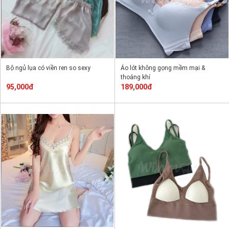
Bộ ngủ lụa có viền ren so sexy
Áo lót không gọng mềm mại &
thoáng khí
95,000đ
189,000đ