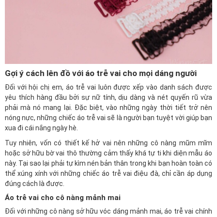
Gợi ý cách lên đồ với áo trễ vai cho mọi dáng người
Đối với hội chị em, áo trễ vai luôn được xếp vào danh sách được
yêu thích hàng đầu bởi sự nữ tính, dịu dàng và nét quyến rũ vừa
phải mà nó mang lại. Đặc biệt, vào những ngày thời tiết trở nên
nóng nực, những chiếc áo trễ vai sẽ là người bạn tuyệt vời giúp bạn
xua đi cái nắng ngày hè.
Tuy nhiên, vốn có thiết kế hở vai nên những cô nàng mũm mĩm
hoặc sở hữu bờ vai thô thường cảm thấy khá tự ti khi diện mẫu áo
này. Tại sao lại phải tự kìm nén bản thân trong khi bạn hoàn toàn có
thể xúng xính với những chiếc áo trễ vai điệu đà, chỉ cần áp dụng
đúng cách là được.
Áo trễ vai cho cô nàng mảnh mai
Đối với những cô nàng sở hữu vóc dáng mảnh mai, áo trễ vai chính