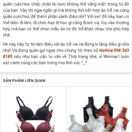
quần culottes chắc chắn là item không thể vắng mặt trong tủ đồ
của bạn. Vậy thì ngại ngần gì mà không thử kết hợp áo trễ vai cùng
quần culottes để thêm phần sành điệu nhỉ? Với set đồ này, bạn có
thể diện đi làm, đi chơi, hay đi học gì cũng được cả, tùy vào trường
hợp mà bạn có thể chọn mẫu áo có độ trễ khác nhau cho phù hợp
nhé.
Hè này, hãy tự tin làm điệu với áo trễ vai và đừng lo lắng điều gì nữa
nhé! Và đừng quên gọi ngay cho chúng tôi theo số
Hotline 098 343
8189
nếu như bạn cần tư vấn về
Thời trang
nhé, vì Winmart luôn
sát cánh cùng các bạn trong mọi lĩnh vực ^_^
SẢN PHẨM LIÊN QUAN