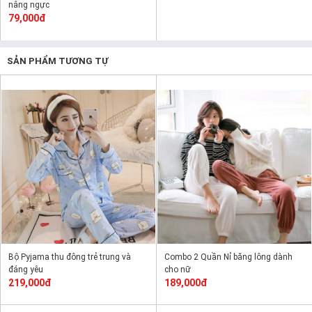
nâng ngực
79,000đ
SẢN PHẨM TƯƠNG TỰ
Bộ Pyjama thu đông trẻ trung và
Combo 2 Quần Nỉ băng lông dành
đáng yêu
cho nữ
219,000đ
189,000đ