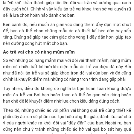
là “vũ khí” thần thánh giúp tôn lên đôi vai trần và xương quai xanh
đầy cuốn hút. Chính vì vậy, kiểu áo trễ vai khoe trọn bờ vai quyến rũ
sẽ là lựa chọn hoàn hảo dành cho bạn.
Bên cạnh đó, nếu muốn ăn gian vóc dáng thêm đầy đặn một chút
để, bạn có thể chọn những mẫu áo có thiết kế bèo dún hay xếp
tầng. Chúng sẽ giúp tạo cảm giác cho vòng 1 đầy đặn hơn, giúp tạo
nên đường cong hút mắt cho bạn.
Áo trễ vai cho cô nàng mũm mĩm
So với những cô nàng mảnh mai với đôi vai thanh mảnh, nàng mũm
mĩm có nhiều bất lợi hơn khi diện mẫu áo trễ vai điệu đà này. Bởi
như đã nói, áo trễ vai sẽ giúp khoe trọn đôi vai của bạn và đó cũng
chính là khuyết điểm mà những cô nàng tròn trĩnh đang gặp phải.
Tuy nhiên, điều đó không có nghĩa là bạn hoàn toàn không được
mặc áo trễ vai. Bởi bạn hoàn toàn có thể ăn gian vóc dáng hoặc
hạn chế để lộ khuyết điểm nhờ lựa chọn kiểu dáng đúng cách.
Theo đó, những chiếc áo với phần vai không quá trễ cùng thiết kế
phối
dây áo ren
sẽ phần nào tạo hiệu ứng thị giác, đánh lừa sự chú
ý của người khác ra khỏi đôi vai “đầy đặn” của bạn. Ngoài ra, bạn
cũng nên chú ý tránh những chiếc áo hở vai quá bó sát hay quá