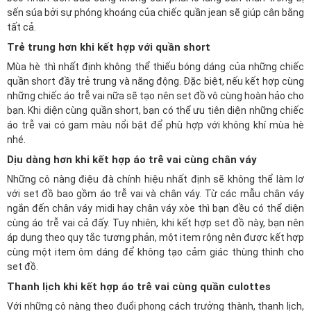
sến súa bởi sự phóng khoáng của chiếc quần jean sẽ giúp cân bằng
tất cả.
Trẻ trung hơn khi kết hợp với quần short
Mùa hè thì nhất định không thể thiếu bóng dáng của những chiếc
quần short đầy trẻ trung và năng động. Đặc biệt, nếu kết hợp cùng
những chiếc áo trễ vai nữa sẽ tạo nên set đồ vô cùng hoàn hảo cho
bạn. Khi diện cùng quần short, bạn có thể ưu tiên diện những chiếc
áo trễ vai có gam màu nổi bật để phù hợp với không khí mùa hè
nhé.
Dịu dàng hơn khi kết hợp áo trễ vai cùng chân váy
Những cô nàng điệu đà chính hiệu nhất định sẽ không thể làm lơ
với set đồ bao gồm áo trễ vai và chân váy. Từ các mẫu chân váy
ngắn đến chân váy midi hay chân váy xòe thì bạn đều có thể diện
cùng áo trễ vai cả đấy. Tuy nhiên, khi kết hợp set đồ này, bạn nên
áp dụng theo quy tắc tương phản, một item rộng nên được kết hợp
cùng một item ôm dáng để không tạo cảm giác thùng thình cho
set đồ.
Thanh lịch khi kết hợp áo trễ vai cùng quần culottes
Với những cô nàng theo đuổi phong cách trưởng thành, thanh lịch,