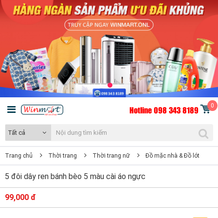
0
Hotline 098 343 8189
Tất cả
Trang chủ
Thời trang
Thời trang nữ
Đồ mặc nhà & Đồ lót
5 đôi dây ren bánh bèo 5 màu cài áo ngực
99,000 đ