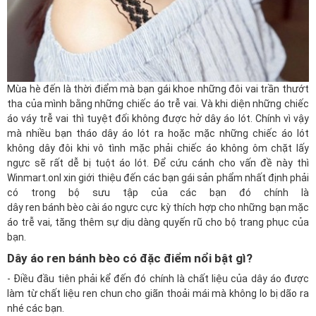
Mùa hè đến là thời điểm mà bạn gái khoe những đôi vai trần thướt
tha của mình bằng những chiếc áo trễ vai. Và khi diện những chiếc
áo váy trễ vai thì tuyệt đối không được hở dây áo lót. Chính vì vậy
mà nhiều bạn tháo dây áo lót ra hoặc mặc những chiếc áo lót
không dây đôi khi vô tình mặc phải chiếc áo không ôm chặt lấy
ngực sẽ rất dễ bị tuột áo lót. Để cứu cánh cho vấn đề này thì
Winmart.onl
xin giới thiệu đến các bạn gái sản phẩm nhất định phải
có trong bộ sưu tập của các bạn đó chính là
dây ren bánh bèo cài áo ngực
cực kỳ thích hợp cho những bạn mặc
áo trễ vai, tăng thêm sự dịu dàng quyến rũ cho bộ trang phục của
bạn.
Dây áo ren bánh bèo có đặc điểm nổi bật gì?
- Điều đầu tiên phải kể đến đó chính là chất liệu của dây áo được
làm từ chất liệu ren chun cho giãn thoải mái mà không lo bị dão ra
nhé các bạn.