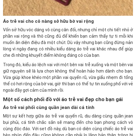
Áo trễ vai cho cô nàng sở hữu bờ vai rộng
Vốn sở hữu vóc dáng vô cùng cân đối, nhưng chỉ một chi tiết nhỏ ở
phần vai rộng và thô cũng đủ để khiến bạn cảm thấy tự ti mỗi khi
muốn ăn diện điệu đà một chút. Dù vậy nhưng bạn cũng đừng nản
lòng vì ngày đang có nhiều kiểu dáng áo trễ vai khác nhau để giúp
che đi những khuyết điểm không đáng có của bạn.
Trong đó, kiểu áo lệch vai với một bên vai trễ xuống và một bên vai
giữ nguyên sẽ là lựa chọn không thể hoàn hảo hơn dành cho bạn.
Vừa giúp khoe khéo một phần vai quyến rũ, vừa giấu nhẹm đi tổng
thể có hơi rộng của bờ vai, giờ thì bạn có thể tự tin xuống phố với vẻ
ngoài đầy gợi cảm của mình rồi.
Một số cách phối đồ với áo trễ vai đẹp cho bạn gái
Áo trễ vai phối cùng quần jean dài cá tính
Một sự kết hợp giữa áo trễ vai quyến rũ, dịu dàng cùng quần jean
bụi phủi, cá tính chắc sắn sẽ mang đến cho bạn phong cách vô
cùng độc đáo. Với set đồ này, dù bạn có diện cùng chiếc áo trễ vai
bèo nhún đến đâu cũng không cần phải lo lắng bản thân trông bị