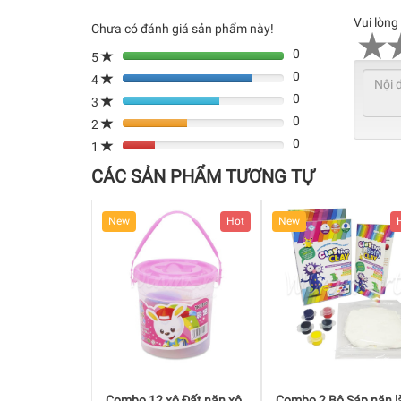
Vui lòng
Chưa có đánh giá sản phẩm này!
0
5
0
4
80%
0
Complete
3
80%
(danger)
0
Complete
2
80%
(danger)
0
Complete
1
80%
(danger)
Complete
CÁC SẢN PHẨM TƯƠNG TỰ
(danger)
Hot
New
Hot
New
ô Đất nặn xô
Combo 2 Bộ Sáp nặn làm
Combo 2 Bộ Sáp nặn 