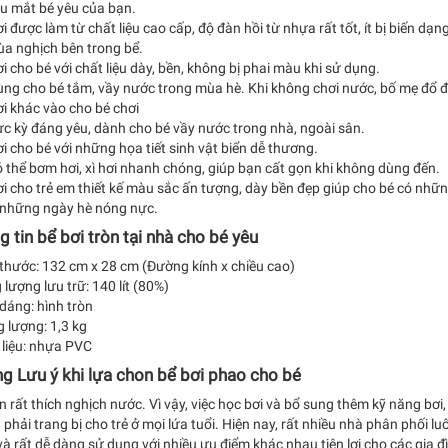
au mắt bé yêu của bạn.
ơi được làm từ chất liệu cao cấp, độ đàn hồi từ nhựa rất tốt, ít bị biến d
ùa nghịch bên trong bể.
ơi cho bé với chất liệu dày, bền, không bị phai màu khi sử dụng.
dùng cho bé tắm, vầy nước trong mùa hè. Khi không chơi nước, bố mẹ đổ 
i khác vào cho bé chơi
ực kỳ đáng yêu, dành cho bé vầy nước trong nhà, ngoài sân.
ơi cho bé với những họa tiết sinh vật biển dễ thương.
ó thể bơm hơi, xì hơi nhanh chóng, giúp bạn cất gọn khi không dùng đến.
ơi cho trẻ em thiết kế màu sắc ấn tượng, dày bền đẹp giúp cho bé có nhữn
 những ngày hè nóng nực.
 tin bể bơi tròn tại nhà cho bé yêu
 thước: 132 cm x 28 cm (Đường kính x chiều cao)
 lượng lưu trữ: 140 lít (80%)
 dáng: hình tròn
g lượng: 1,3 kg
 liệu: nhựa PVC
g Lưu ý khi lựa chon bể bơi phao cho bé
n rất thích nghịch nước. Vì vậy, việc học bơi và bổ sung thêm kỹ năng bơ
phải trang bị cho trẻ ở mọi lứa tuổi. Hiện nay, rất nhiều nhà phân phối l
à rất dễ dàng sử dụng với nhiều ưu điểm khác nhau tiện lợi cho các gia đ