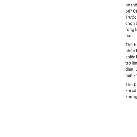
bé thế
bé? Câ
Trước 
chọn b
rộng k
bản.
Thứ ha
nhập k
chiếc 
trở lê
điện. 
nên kh
Thứ ba
khi cầ
khung