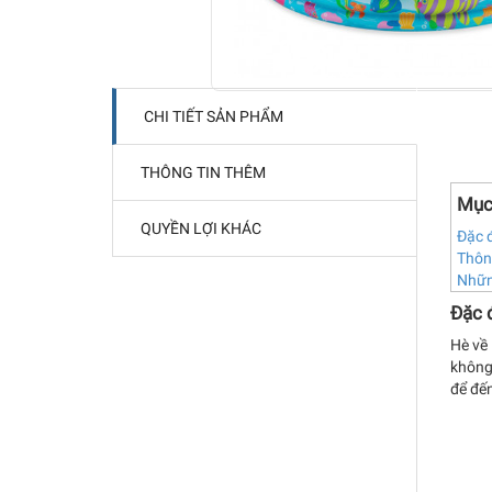
CHI TIẾT SẢN PHẨM
THÔNG TIN THÊM
Mục
QUYỀN LỢI KHÁC
Đặc đ
Thông
Những
Đặc đ
Hè về 
không 
để đến