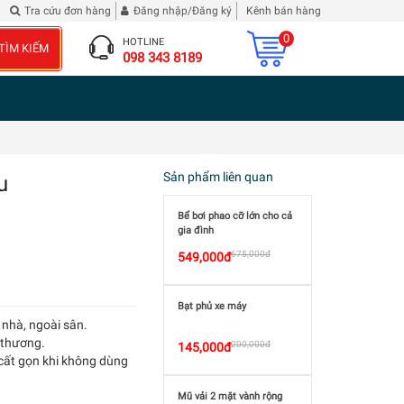
 Diễn Nghĩa
Đừng phê bình tôi
| 2 chai Rượu Vang Hibiscus Roselle
Tra cứu đơn hàng
Đăng nhập/Đăng ký
Kênh bán hàng
0
HOTLINE
TÌM KIẾM
098 343 8189
Sản phẩm liên quan
u
Bể bơi phao cỡ lớn cho cả
gia đình
675,000đ
549,000đ
Bạt phủ xe máy
 nhà, ngoài sân.
ễ thương.
200,000đ
145,000đ
 cất gọn khi không dùng
Mũ vải 2 mặt vành rộng