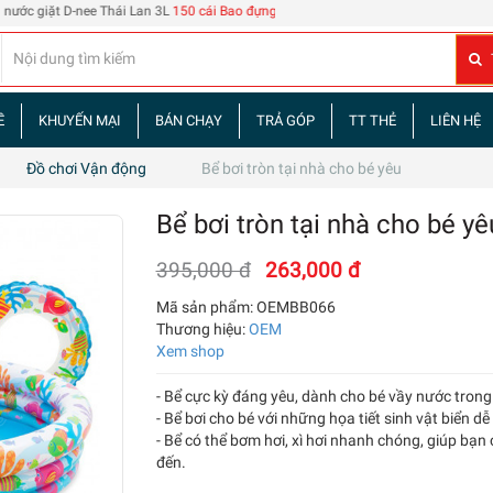
ee Thái Lan 3L
150 cái Bao đựng thẻ nhân viên 108
| 60 tập truyện tranh Tam Quốc
Ề
KHUYẾN MẠI
BÁN CHẠY
TRẢ GÓP
TT THẺ
LIÊN HỆ
Đồ chơi Vận động
Bể bơi tròn tại nhà cho bé yêu
Bể bơi tròn tại nhà cho bé yê
395,000 đ
263,000 đ
Mã sản phẩm:
OEMBB066
Thương hiệu:
OEM
Xem shop
- Bể cực kỳ đáng yêu, dành cho bé vầy nước trong
- Bể bơi cho bé với những họa tiết sinh vật biển d
- Bể có thể bơm hơi, xì hơi nhanh chóng, giúp bạn
đến.