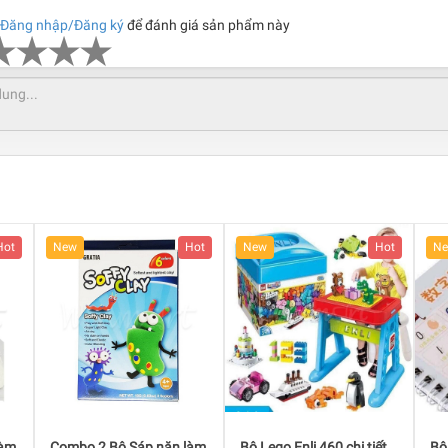
Đăng nhập/Đăng ký
để đánh giá sản phẩm này
Hot
New
Hot
New
Hot
N
làm
Bộ Lego Enli 460 chi tiết
Bộ chữ, số và hình con
Gặ