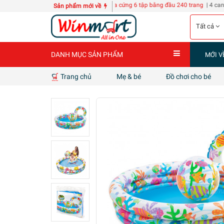
CH KZ118
10 quyển Sổ A3 bìa cứng 6 tập bằng đầu 240 trang
| 4 can nước giặt D-n
Sản phẩm mới về
Tất cả
DANH MỤC SẢN PHẨM
MỚI V
Trang chủ
Mẹ & bé
Đồ chơi cho bé