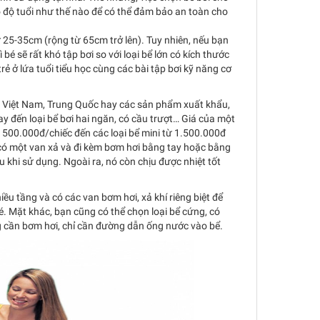
o độ tuổi như thế nào để có thể đảm bảo an toàn cho
từ 25-35cm (rộng từ 65cm trở lên). Tuy nhiên, nếu bạn
é sẽ rất khó tập bơi so với loại bể lớn có kích thước
rẻ ở lứa tuổi tiểu học cùng các bài tập bơi kỹ năng cơ
t xứ Việt Nam, Trung Quốc hay các sản phẩm xuất khẩu,
y đến loại bể bơi hai ngăn, có cầu trượt… Giá của một
ừ 500.000đ/chiếc đến các loại bể mini từ 1.500.000đ
 có một van xả và đi kèm bơm hơi bằng tay hoặc bằng
u khi sử dụng. Ngoài ra, nó còn chịu được nhiệt tốt
iều tầng và có các van bơm hơi, xả khí riêng biệt để
é. Mặt khác, bạn cũng có thể chọn loại bể cứng, có
g cần bơm hơi, chỉ cần đường dẫn ống nước vào bể.