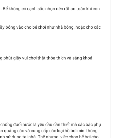
ạng. Bể không có cạnh sắc nhọn nên rất an toàn khi con
đầy bóng vào cho bé chơi như nhà bóng, hoặc cho các
g phút giây vui chơi thật thỏa thích và sảng khoái
i, chống đuối nước là yêu cầu cần thiết mà các bậc phụ
uôn quảng cáo và cung cấp các loại hồ bơi mini thông
ình sử dụng tại nhà. Thế nhưng, việc chọn bể bơi cho