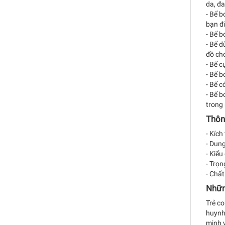
da, đ
- Bể b
bạn đ
- Bể b
- Bể 
đồ chơ
- Bể c
- Bể b
- Bể c
- Bể b
trong
Thông
- Kích
- Dung
- Kiểu
- Trọn
- Chất
Nhữn
Trẻ co
huynh 
minh v