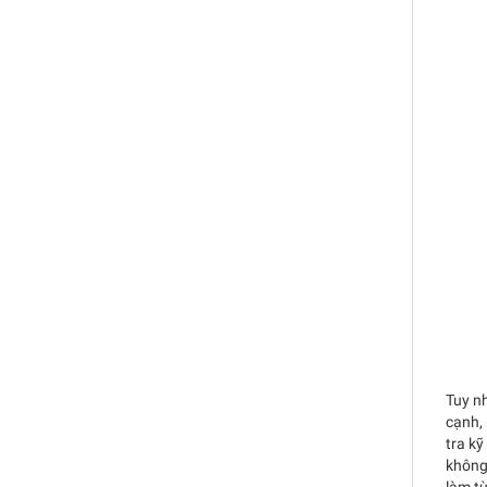
Tuy nh
cạnh, 
tra kỹ
không