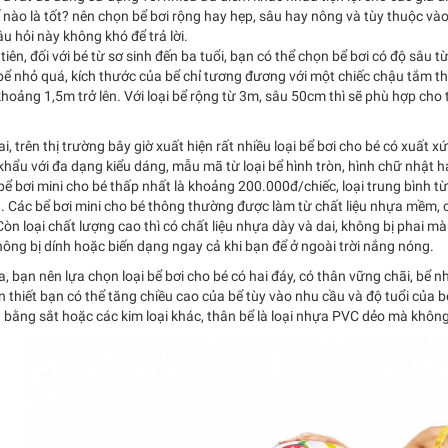
 nào là tốt? nên chọn bể bơi rộng hay hẹp, sâu hay nông và tùy thuộc và
u hỏi này không khó để trả lời.
tiên, đối với bé từ sơ sinh đến ba tuổi, bạn có thể chọn bể bơi có độ sâu 
ể nhỏ quá, kích thước của bể chỉ tương đương với một chiếc chậu tắm thì b
hoảng 1,5m trở lên. Với loại bể rộng từ 3m, sâu 50cm thì sẽ phù hợp cho t
i, trên thị trường bây giờ xuất hiện rất nhiều loại bể bơi cho bé có xuấ
hẩu với đa dạng kiểu dáng, mẫu mã từ loại bể hình tròn, hình chữ nhật ha
bể bơi mini cho bé thấp nhất là khoảng 200.000đ/chiếc, loại trung bình t
n. Các bể bơi mini cho bé thông thường được làm từ chất liệu nhựa mềm,
Còn loại chất lượng cao thì có chất liệu nhựa dày và dai, không bị phai mà
ông bị dính hoặc biến dạng ngay cả khi bạn để ở ngoài trời nắng nóng.
, bạn nên lựa chọn loại bể bơi cho bé có hai đáy, có thân vững chãi, bể nh
n thiết bạn có thể tăng chiều cao của bể tùy vào nhu cầu và độ tuổi của b
 bằng sắt hoặc các kim loại khác, thân bể là loại nhựa PVC dẻo mà khôn