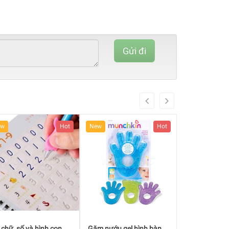
80%
Complete
Gửi đi
(danger)
ew
Hot
New
Hot
New
m nướu gel hình bàn
Chậu tắm phao vịt vàng
Vịt vàng báo