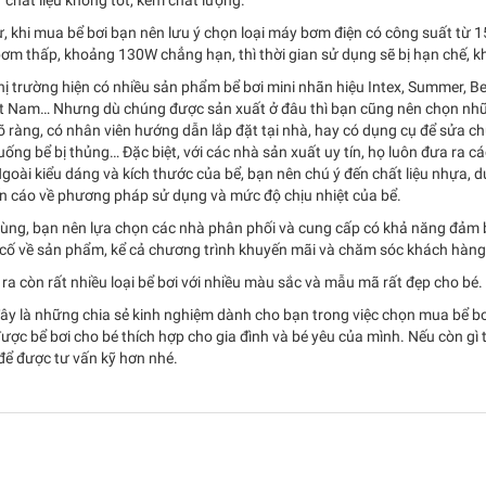
 chất liệu không tốt, kém chất lượng.
, khi mua bể bơi bạn nên lưu ý chọn loại máy bơm điện có công suất từ 
ơm thấp, khoảng 130W chẳng hạn, thì thời gian sử dụng sẽ bị hạn chế, k
hị trường hiện có nhiều sản phẩm bể bơi mini nhãn hiệu Intex, Summer, 
t Nam… Nhưng dù chúng được sản xuất ở đâu thì bạn cũng nên chọn những 
õ ràng, có nhân viên hướng dẫn lắp đặt tại nhà, hay có dụng cụ để sửa ch
uống bể bị thủng… Đặc biệt, với các nhà sản xuất uy tín, họ luôn đưa ra c
goài kiểu dáng và kích thước của bể, bạn nên chú ý đến chất liệu nhựa, 
n cáo về phương pháp sử dụng và mức độ chịu nhiệt của bể.
ùng, bạn nên lựa chọn các nhà phân phối và cung cấp có khả năng đảm bảo
 cố về sản phẩm, kể cả chương trình khuyến mãi và chăm sóc khách hàng
ra còn rất nhiều loại bể bơi với nhiều màu sắc và mẫu mã rất đẹp cho bé
đây là những chia sẻ kinh nghiệm dành cho bạn trong việc chọn mua bể b
ợc bể bơi cho bé thích hợp cho gia đình và bé yêu của mình. Nếu còn gì 
để được tư vấn kỹ hơn nhé.