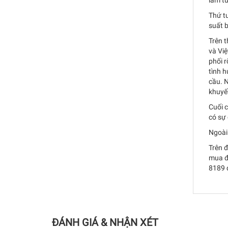
làm từ
Thứ tư
suất b
Trên t
và Việ
phối r
tình h
cầu. N
khuyế
Cuối c
có sự
Ngoài 
Trên 
mua đư
8189 
ĐÁNH GIÁ & NHẬN XÉT