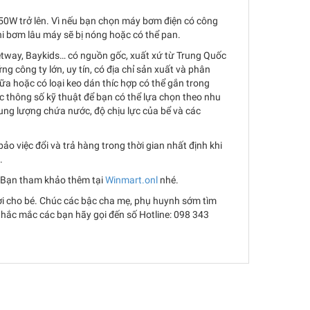
150W trở lên. Vì nếu bạn chọn máy bơm điện có công
hi bơm lâu máy sẽ bị nóng hoặc có thể pan.
Betway, Baykids… có nguồn gốc, xuất xứ từ Trung Quốc
công ty lớn, uy tín, có địa chỉ sản xuất và phân
ữa hoặc có loại keo dán thíc hợp có thể gắn trong
ác thông số kỹ thuật để bạn có thể lựa chọn theo nhu
dung lượng chứa nước, độ chịu lực của bể và các
 việc đổi và trả hàng trong thời gian nhất định khi
.
. Bạn tham khảo thêm tại
Winmart.onl
nhé.
ơi cho bé. Chúc các bậc cha mẹ, phụ huynh sớm tìm
thắc mắc các bạn hãy gọi đến số Hotline: 098 343