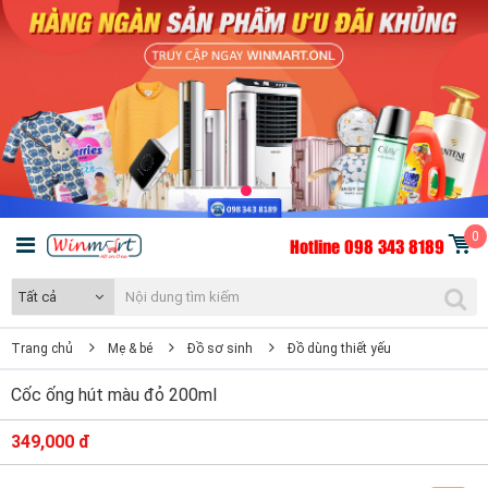
0
Hotline 098 343 8189
Tất cả
Trang chủ
Mẹ & bé
Đồ sơ sinh
Đồ dùng thiết yếu
Cốc ống hút màu đỏ 200ml
349,000 đ