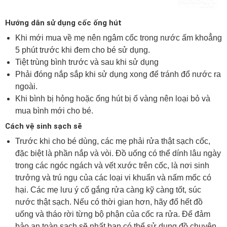
Hướng dân sử dụng cốc ống hút
Khi mới mua về mẹ nên ngâm cốc trong nước ấm khoẳng
5 phút trước khi đem cho bé sử dụng.
Tiệt trùng bình trước và sau khi sử dụng
Phải đóng nắp sắp khi sử dụng xong để tránh đổ nước ra
ngoài.
Khi bình bị hỏng hoặc ống hút bị ố vàng nên loại bỏ và
mua bình mới cho bé.
Cách vệ sinh sạch sẽ
Trước khi cho bé dùng, các mẹ phải rửa thật sạch cốc,
đặc biệt là phần nắp và vòi. Đồ uống có thể dính lâu ngày
trong các ngóc ngách và vết xước trên cốc, là nơi sinh
trưởng và trú ngụ của các loại vi khuẩn và nấm mốc có
hại. Các mẹ lưu ý cố gắng rửa càng kỹ càng tốt, súc
nước thật sạch. Nếu có thời gian hơn, hãy đổ hết đồ
uống và tháo rời từng bộ phận của cốc ra rửa. Để đảm
bảo an toàn sạch sẽ nhất bạn có thể sử dụng đồ chuyên