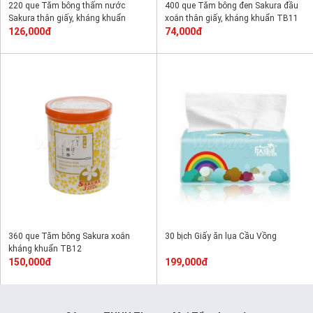
220 que Tăm bông thấm nước
400 que Tăm bông đen Sakura đầu
Sakura thân giấy, kháng khuẩn
xoắn thân giấy, kháng khuẩn TB11
TB10
126,000đ
74,000đ
360 que Tăm bông Sakura xoắn
30 bịch Giấy ăn lụa Cầu Vồng
kháng khuẩn TB12
150,000đ
199,000đ