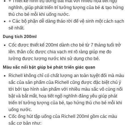
+ Thiết kế hình trụ đứng bắt mắt với nhiều họa tiết ngộ
nghĩnh, giúp phát triển trí tưởng tượng của bé & tạo hứng
thú cho bé mỗi khi uống nước.
+ Các bộ phận dễ dàng tháo rời để vệ sinh một cách sạch
sẽ nhất.
Dung tích 200ml
Cốc được thiết kế 200ml dành cho bé từ 7 tháng tuổi trở
lên. thân cốc được chia vạch ml rõ ràng giúp mẹ đo
lường được lượng nước khi sử dụng cho bé.
Màu sắc nổi bật giúp bé phát triển giác quan
Richell không chỉ có chất lượng an toàn tuyệt đối mà màu
sắc của sản phẩm của Richell cũng được đặc biệt chú ý
tới bởi tạo hình sản phẩm với nhiều màu sắc vô cùng nổi
bật và bắt mắt, hoạ tiết ngộ nghĩnh đáng yêu giúp phát
triển trí tưởng tượng của bé, tạo hứng thú cho bé mỗi khi
uống nước.
Cốc ống hút tập uống của Richell 200ml gồm các màu
sắc cơ bản như: