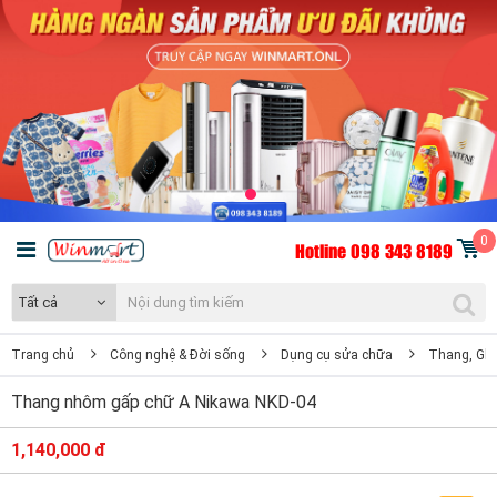
0
Hotline 098 343 8189
Tất cả
Trang chủ
Công nghệ & Đời sống
Dụng cụ sửa chữa
Thang, Ghế
Thang nhôm gấp chữ A Nikawa NKD-04
1,140,000 đ