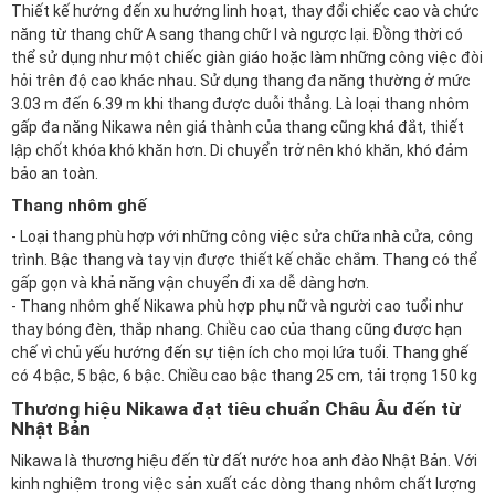
Thiết kế hướng đến xu hướng linh hoạt, thay đổi chiếc cao và chức
năng từ thang chữ A sang thang chữ I và ngược lại. Đồng thời có
thể sử dụng như một chiếc giàn giáo hoặc làm những công việc đòi
hỏi trên độ cao khác nhau. Sử dụng thang đa năng thường ở mức
3.03 m đến 6.39 m khi thang được duỗi thẳng. Là loại thang nhôm
gấp đa năng Nikawa nên giá thành của thang cũng khá đắt, thiết
lập chốt khóa khó khăn hơn. Di chuyển trở nên khó khăn, khó đảm
bảo an toàn.
Thang nhôm ghế
- Loại thang phù hợp với những công việc sửa chữa nhà cửa, công
trình. Bậc thang và tay vịn được thiết kế chắc chắm. Thang có thể
gấp gọn và khả năng vận chuyển đi xa dễ dàng hơn.
- Thang nhôm ghế Nikawa phù hợp phụ nữ và người cao tuổi như
thay bóng đèn, thắp nhang. Chiều cao của thang cũng được hạn
chế vì chủ yếu hướng đến sự tiện ích cho mọi lứa tuổi. Thang ghế
có 4 bậc, 5 bậc, 6 bậc. Chiều cao bậc thang 25 cm, tải trọng 150 kg
Thương hiệu Nikawa đạt tiêu chuẩn Châu Âu đến từ
Nhật Bản
Nikawa là thương hiệu đến từ đất nước hoa anh đào Nhật Bản. Với
kinh nghiệm trong việc sản xuất các dòng thang nhôm chất lượng