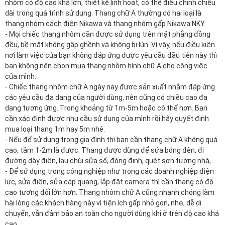
nhôm có độ cao khá lớn, thiết kế linh hoạt, có thể điều chỉnh chiều
dài trong quá trình sử dụng. Thang chữ A thường có hai loại là
thang nhôm cách điện Nikawa và thang nhôm gấp Nikawa NKY.
- Mọi chiếc thang nhôm cần được sử dụng trên mặt phẳng đồng
đều, bề mặt không gập ghềnh và không bị lún. Vì vậy, nếu điều kiện
nơi làm việc của bạn không đáp ứng được yêu cầu đầu tiên này thì
bạn không nên chọn mua thang nhôm hình chữ A cho công việc
của mình.
- Chiếc thang nhôm chữ A ngày nay được sản xuất nhằm đáp ứng
các yêu cầu đa dạng của người dùng, nên cũng có chiều cao đa
dạng tương ứng. Trong khoảng từ 1m-5m hoặc có thể hơn. Bạn
cần xác định được nhu cầu sử dụng của mình rồi hãy quyết định
mua loại thang 1m hay 5m nhé.
- Nếu để sử dụng trong gia đình thì bạn cần thang chữ A không quá
cao, tầm 1-2m là được. Thang được dùng để sửa bóng đèn, đi
đường dây điện, lau chùi sửa sổ, đóng đinh, quét sơn tường nhà, ….
- Để sử dụng trong công nghiệp như trong các doanh nghiệp điện
lực, sửa điện, sửa cáp quang, lắp đặt camera thì cần thang có độ
cao tương đối lớn hơn. Thang nhôm chữ A cũng nhanh chóng làm
hài lòng các khách hàng này vì tiện ích gấp nhỏ gọn, nhẹ, dễ di
chuyển, vẫn đảm bảo an toàn cho người dùng khi ở trên độ cao khá
cao.