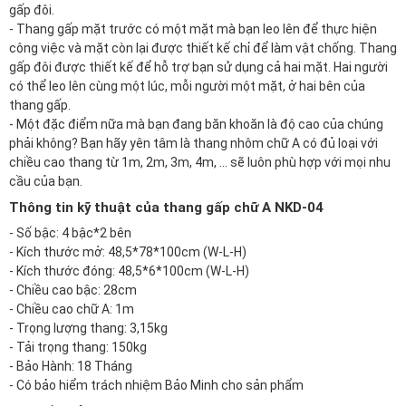
gấp đôi.
- Thang gấp mặt trước có một mặt mà bạn leo lên để thực hiện
công việc và mặt còn lại được thiết kế chỉ để làm vật chống. Thang
gấp đôi được thiết kế để hỗ trợ bạn sử dụng cả hai mặt. Hai người
có thể leo lên cùng một lúc, mỗi người một mặt, ở hai bên của
thang gấp.
- Một đặc điểm nữa mà bạn đang băn khoăn là độ cao của chúng
phải không? Bạn hãy yên tâm là thang nhôm chữ A có đủ loại với
chiều cao thang từ 1m, 2m, 3m, 4m, … sẽ luôn phù hợp với mọi nhu
cầu của bạn.
Thông tin kỹ thuật của thang gấp chữ A NKD-04
- Số bậc: 4 bậc*2 bên
- Kích thước mở: 48,5*78*100cm (W-L-H)
- Kích thước đóng: 48,5*6*100cm (W-L-H)
- Chiều cao bậc: 28cm
- Chiều cao chữ A: 1m
- Trọng lượng thang: 3,15kg
- Tải trọng thang: 150kg
- Bảo Hành: 18 Tháng
- Có bảo hiểm trách nhiệm Bảo Minh cho sản phẩm