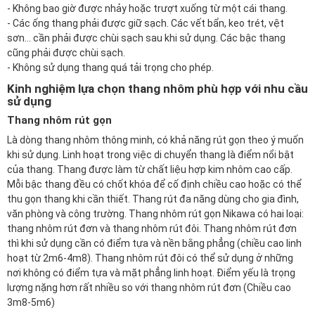
- Không bao giờ được nhảy hoặc trượt xuống từ một cái thang.
- Các ống thang phải được giữ sạch. Các vết bẩn, keo trét, vệt
sơn… cần phải được chùi sạch sau khi sử dụng. Các bậc thang
cũng phải được chùi sạch.
- Không sử dụng thang quá tải trọng cho phép.
Kinh nghiệm lựa chọn thang nhôm phù hợp với nhu cầu
sử dụng
Thang nhôm rút gọn
Là dòng thang nhôm thông minh, có khả năng rút gọn theo ý muốn
khi sử dụng. Linh hoạt trong việc di chuyển thang là điểm nổi bật
của thang. Thang được làm từ chất liệu hợp kim nhôm cao cấp.
Mỗi bậc thang đều có chốt khóa để cố định chiều cao hoặc có thể
thu gọn thang khi cần thiết. Thang rút đa năng dùng cho gia đình,
văn phòng và công trường. Thang nhôm rút gọn Nikawa có hai loại:
thang nhôm rút đơn
và
thang nhôm rút đôi
. Thang nhôm rút đơn
thì khi sử dụng cần có điểm tựa và nền bằng phẳng (chiều cao linh
hoạt từ 2m6-4m8). Thang nhôm rút đôi có thể sử dụng ở những
nơi không có điểm tựa và mặt phẳng linh hoạt. Điểm yếu là trọng
lượng nặng hơn rất nhiều so với thang nhôm rút đơn (Chiều cao
3m8-5m6)