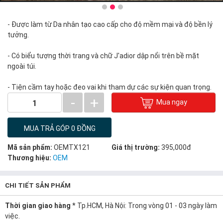
- Được làm từ Da nhân tạo cao cấp cho độ mềm mại và độ bền lý
tưởng.
- Có biểu tượng thời trang và chữ J'adior dập nổi trên bề mặt
ngoài túi.
- Tiện cầm tay hoặc đeo vai khi tham dự các sự kiện quan trọng.
-
+
Mua ngay
1
MUA TRẢ GÓP 0 ĐỒNG
Mã sản phẩm:
OEMTX121
Giá thị trường:
395,000đ
Thương hiệu:
OEM
CHI TIẾT SẢN PHẨM
Thời gian giao hàng
* Tp.HCM, Hà Nội: Trong vòng 01 - 03 ngày làm
việc.