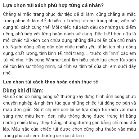
Lựa chọn túi xách phù hợp từng cá nhân?
Chẳng ai mặc trang phục dự tiệc để đi làm, cũng chẳng ai mặc
trang phục đi làm để đi biển :) Tương tự như trang phục, việc sử
dụng túi xách cũng thế! Mỗi chiếc túi xách đều có những ưu điểm
riêng, phù hợp với từng hoàn cảnh sử dụng. Đặc biệt hơn nữa là
mỗi chiếc túi xách còn chứa đựng những điều bí ẩn của chủ nhân
nó. Người dùng cũng cần cân nhắc nhiều yếu tố lợi ích như công
dụng, chất lượng, tính kinh tế, thời trang, ... trước khi "rinh" các em
túi về nhà. Hãy cùng
Winmart.onl
tìm hiểu cách lựa chọn túi xách
để tôn lên sự thông minh, cá tính và tinh tế của chị em dưới đây
nhé!
Lựa chọn túi xách theo hoàn cảnh thực tế
Dùng khi đi làm:
Đa số các cô nàng công sở thường xây dựng hình ảnh công chức
chuyên nghiệp & nghiêm túc qua những chiếc túi dáng cơ bản và
màu đơn giản. Số ít chị em còn lại sẽ lựa chọn túi xách với màu
sáng như màu kem, đen, nâu thông dụng được trang trí bằng
những chiếc khuy thép trắng, những đường gân bằng chỉ màu đối
lập. Màu sắc của chiếc túi được chọn cũng phụ thuộc vào màu
trang phục chị em thường sẽ mặc đi làm.