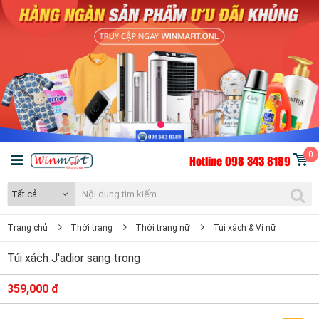
0
Hotline 098 343 8189
Tất cả
Trang chủ
Thời trang
Thời trang nữ
Túi xách & Ví nữ
Túi xách J'adior sang trọng
359,000 đ