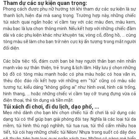
Tham dự các sự kiện quan trọng:
Phong cách được phụ nữ hướng tới khi tham dự các sự kiện là sự
thanh lịch, hiện đại mà sang trọng. Trường hợp này, những chiếc
túi xách quai ngắn hoặc ví cầm tay với các màu đen, màu kem,
màu bạc là lựa chọn thông minh. Nếu kết hợp với những chiếc đầm
dài và các phụ kiện khác như khuyên tai, vòng cổ, đồng hồ, ... cùng
tông màu sẽ làm cho bạn trở nên cực kỳ ấn tượng trong mắt người
đối diện.
Các bữa tiệc tối, đám cưới bạn bè hay người thân bạn nên nhấn
mạnh vào sự thân thiện, trẻ trung & lịch lãm. Hãy lưu ý chọn những
bộ đồ có tông màu mạnh hoặc có pha màu hoặc có hoa văn in,
thêu độc đáo rồi kết hợp với những em "túi" cũng có màu sắc
tương tự, kiểu dáng "không giống ai" như hình oval, hình cái trống,
hình thang, ... hoặc những chiếc ví cầm tay cỡ trung đựng vừa cả
điện thoại, thẻ tín dụng và tiền mặt.
Túi xách đi chơi, đi du lịch, dạo phố, ...
Mẹo nhỏ dành cho bạn khi chọn chiếc túi đi chơi là sử dụng các
dạng túi có thể giúp bạn giải phóng đôi tay. Nghĩa là các loại túi da
mềm, túi hình thù ngộ nghĩnh, túi tua rua, túi thổ cẩm nhiều họa
tiết, túi cói hay những chiếc túi Nilon/ Nhựa trong suốt có dây đeo
sẽ thuận tiện hơn loại quai ngắn xách tay. Những cô nàng mê biển