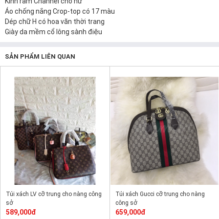
Kính râm Channel cho nữ
Áo chống nắng Crop-top có 17 màu
Dép chữ H có hoa văn thời trang
Giày da mềm cổ lông sành điệu
SẢN PHẨM LIÊN QUAN
Túi xách LV cỡ trung cho nàng công
Túi xách Gucci cỡ trung cho nàng
sở
công sở
589,000đ
659,000đ