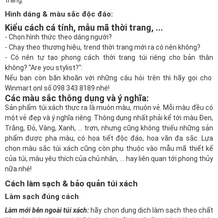
Hình dáng & màu sắc độc đáo:
Kiểu cách cá tính, mẫu mã thời trang, ...
- Chọn hình thức theo dáng người?
- Chạy theo thương hiệu, trend thời trang mới ra có nên không?
- Có nên tự tạo phong cách thời trang túi riêng cho bản thân
không? "Are you stylist?":
Nếu bạn còn băn khoăn với những câu hỏi trên thì hãy gọi cho
Winmart.onl
số 098 343 8189 nhé!
Các màu sắc thông dụng và ý nghĩa:
Sản phẩm túi xách thực ra là muôn màu, muôn vẻ. Mỗi màu đều có
một vẻ đẹp và ý nghĩa riêng. Thông dụng nhất phải kể tới màu Đen,
Trắng, Đỏ, Vàng, Xanh, ... trơn, nhưng cũng không thiếu những sản
phẩm được pha màu, có họa tiết độc đáo, hoa văn đa sắc. Lựa
chọn màu sắc túi xách cũng còn phụ thuộc vào mẫu mã thiết kế
của túi, màu yêu thích của chủ nhân, ... hay liên quan tới phong thủy
nữa nhé!
Cách làm sạch & bảo quản túi xách
Làm sạch đúng cách
Làm mới bên ngoài túi xách:
hãy chọn dung dịch làm sạch theo chất