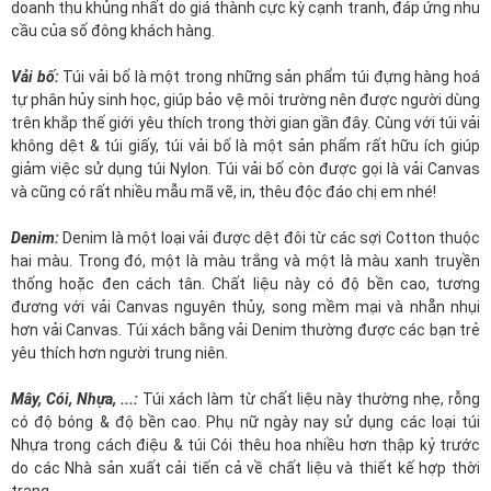
doanh thu khủng nhất do giá thành cực kỳ cạnh tranh, đáp ứng nhu
cầu của số đông khách hàng.
Vải bố:
Túi vải bố là một trong những sản phẩm túi đựng hàng hoá
tự phân hủy sinh học, giúp bảo vệ môi trường nên được người dùng
trên khắp thế giới yêu thích trong thời gian gần đây. Cùng với túi vải
không dệt & túi giấy, túi vải bố là một sản phẩm rất hữu ích giúp
giảm việc sử dụng túi Nylon. Túi vải bố còn được gọi là vải Canvas
và cũng có rất nhiều mẫu mã vẽ, in, thêu độc đáo chị em nhé!
Denim:
Denim là một loại vải được dệt đôi từ các sợi Cotton thuộc
hai màu. Trong đó, một là màu trắng và một là màu xanh truyền
thống hoặc đen cách tân. Chất liệu này có độ bền cao, tương
đương với vải Canvas nguyên thủy, song mềm mại và nhẵn nhụi
hơn vải Canvas. Túi xách bằng vải Denim thường được các bạn trẻ
yêu thích hơn người trung niên.
Mây, Cói, Nhựa, ...:
Túi xách làm từ chất liệu này thường nhẹ, rỗng
có độ bóng & độ bền cao. Phụ nữ ngày nay sử dụng các loại túi
Nhựa trong cách điệu & túi Cói thêu hoa nhiều hơn thập kỷ trước
do các Nhà sản xuất cải tiến cả về chất liệu và thiết kế hợp thời
trang.