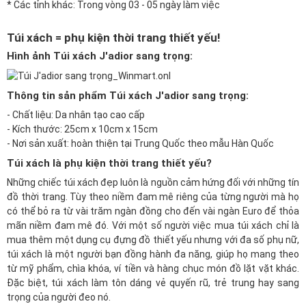
* Các tỉnh khác: Trong vòng 03 - 05 ngày làm việc
Túi xách = phụ kiện thời trang thiết yếu!
Hình ảnh Túi xách J'adior sang trọng:
Thông tin sản phẩm Túi xách J'adior sang trọng:
- Chất liệu: Da nhân tạo cao cấp
- Kích thước: 25cm x 10cm x 15cm
- Nơi sản xuất: hoàn thiện tại Trung Quốc theo mẫu Hàn Quốc
Túi xách là phụ kiện thời trang thiết yếu?
Những chiếc túi xách đẹp luôn là nguồn cảm hứng đối với những tín
đồ thời trang. Tùy theo niềm đam mê riêng của từng người mà họ
có thể bỏ ra từ vài trăm ngàn đồng cho đến vài ngàn Euro để thỏa
mãn niềm đam mê đó. Với một số người việc mua túi xách chỉ là
mua thêm một dụng cụ đựng đồ thiết yếu nhưng với đa số phụ nữ,
túi xách là một người bạn đồng hành đa năng, giúp họ mang theo
từ mỹ phẩm, chìa khóa, ví tiền và hàng chục món đồ lặt vặt khác.
Đặc biệt, túi xách làm tôn dáng vẻ quyến rũ, trẻ trung hay sang
trọng của người đeo nó.