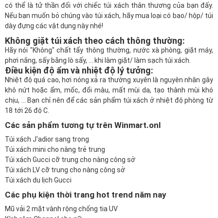
có thể là tử thần đối với chiếc túi xách thân thương của bạn đấy.
Nếu bạn muốn bỏ chúng vào túi xách, hãy mua loại có bao/ hộp/ túi
dày đựng các vật dụng này nhé!
Không giặt túi xách theo cách thông thường:
Hãy nói "Không" chất tẩy thông thường, nước xà phòng, giặt máy,
phơi nắng, sấy bằng lò sấy, ... khi làm giặt/ làm sạch túi xách.
Điều kiện độ ẩm và nhiệt độ lý tưởng:
Nhiệt độ quá cao, hơi nóng xả ra thường xuyên là nguyên nhân gây
khô nứt hoặc ẩm, mốc, đổi màu, mất mùi da, tạo thành mùi khó
chịu, ... Bạn chỉ nên để các sản phẩm túi xách ở nhiệt độ phòng từ
18 tới 26 độ C.
Các sản phẩm tương tự trên Winmart.onl
Túi xách J'adior sang trọng
Túi xách mini cho nàng trẻ trung
Túi xách Gucci cỡ trung cho nàng công sở
Túi xách LV cỡ trung cho nàng công sở
Túi xách du lịch Gucci
Các phụ kiện thời trang hot trend năm nay
Mũ vải 2 mặt vành rộng chống tia UV