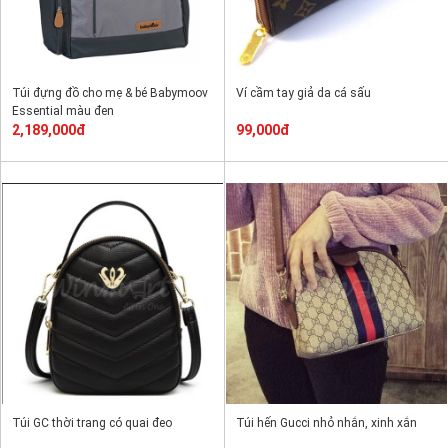
Túi đựng đồ cho mẹ & bé Babymoov
Ví cầm tay giả da cá sấu
Essential màu đen
2,189,000đ
99,000đ
Túi GC thời trang có quai đeo
Túi hến Gucci nhỏ nhắn, xinh xắn