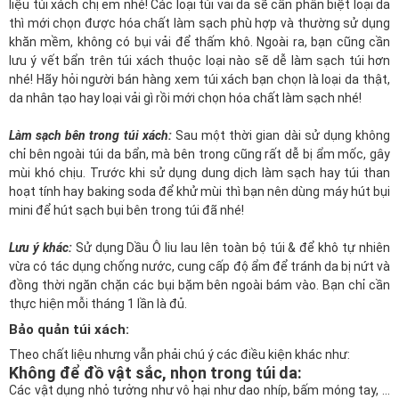
liệu túi xách chị em nhé! Các loại túi vải da sẽ cần phân biệt loại da
thì mới chọn được hóa chất làm sạch phù hợp và thường sử dụng
khăn mềm, không có bụi vải để thấm khô. Ngoài ra, bạn cũng cần
lưu ý vết bẩn trên túi xách thuộc loại nào sẽ dễ làm sạch túi hơn
nhé! Hãy hỏi người bán hàng xem túi xách bạn chọn là loại da thật,
da nhân tạo hay loại vải gì rồi mới chọn hóa chất làm sạch nhé!
Làm sạch bên trong túi xách:
Sau một thời gian dài sử dụng không
chỉ bên ngoài túi da bẩn, mà bên trong cũng rất dễ bị ẩm mốc, gây
mùi khó chịu. Trước khi sử dụng dung dịch làm sạch hay túi than
hoạt tính hay baking soda để khử mùi thì bạn nên dùng máy hút bụi
mini để hút sạch bụi bên trong túi đã nhé!
Lưu ý khác:
Sử dụng Dầu Ô liu lau lên toàn bộ túi & để khô tự nhiên
vừa có tác dụng chống nước, cung cấp độ ẩm để tránh da bị nứt và
đồng thời ngăn chặn các bụi bặm bên ngoài bám vào. Bạn chỉ cần
thực hiện mỗi tháng 1 lần là đủ.
Bảo quản túi xách:
Theo chất liệu nhưng vẫn phải chú ý các điều kiện khác như:
Không để đồ vật sắc, nhọn trong túi da:
Các vật dụng nhỏ tưởng như vô hại như dao nhíp, bấm móng tay, ...