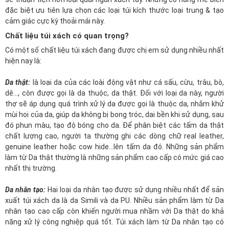
đặc biệt ưu tiên lựa chọn các loại túi kích thước loại trung & tạo
cảm giác cực kỳ thoải mái này.
Chất liệu túi xách có quan trọng?
Có một số chất liệu túi xách đang được chị em sử dụng nhiều nhất
hiện nay là:
Da thật:
là loại da của các loài động vật như cá sấu, cừu, trâu, bò,
dê…, còn được gọi là da thuộc, da thật. Đối với loại da này, người
thợ sẽ áp dụng quá trình xử lý da được gọi là thuộc da, nhằm khử
mùi hoi của da, giúp da không bị bong tróc, dai bền khi sử dụng, sau
đó phun màu, tạo độ bóng cho da. Để phân biệt các tấm da thật
chất lượng cao, người ta thường ghi các dòng chữ real leather,
genuine leather hoặc cow hide…lên tấm da đó. Những sản phẩm
làm từ Da thật thường là những sản phẩm cao cấp có mức giá cao
nhất thị trường.
Da nhân tạo:
Hai loại da nhân tạo được sử dụng nhiều nhất để sản
xuất túi xách da là da Simili và da PU. Nhiều sản phẩm làm từ Da
nhân tạo cao cấp còn khiến người mua nhầm với Da thật do khả
năng xử lý công nghiệp quá tốt. Túi xách làm từ Da nhân tạo có