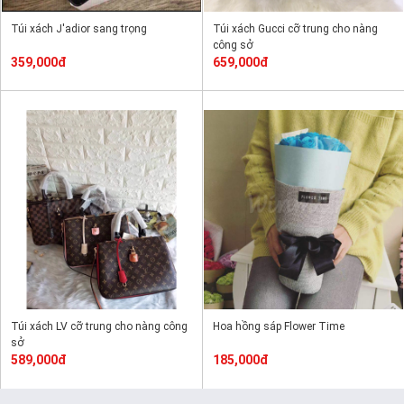
Túi xách J'adior sang trọng
Túi xách Gucci cỡ trung cho nàng
công sở
359,000đ
659,000đ
Túi xách LV cỡ trung cho nàng công
Hoa hồng sáp Flower Time
sở
589,000đ
185,000đ