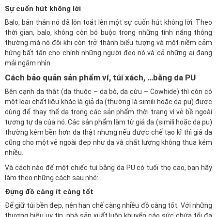
Sự cuốn hút không lời
Balo, bản thân nó đã lôn toát lên một sự cuốn hút không lời. Theo
thời gian, balo, không còn bó buộc trong những tính năng thông
thường mà nó đôi khi còn trở thành biểu tượng và một niềm cảm
hứng bất tận cho chính những người đeo nó và cả những ai đang
mải ngắm nhìn.
Cách bảo quản sản phẩm ví, túi xách, …bằng da PU
Bên cạnh da thật (da thuộc – da bò, da cừu – Cowhide) thì còn có
một loại chất liệu khác là giả da (thường là simili hoặc da pu) được
dùng để thay thế da trong các sản phẩm thời trang vì vẻ bề ngoài
tương tự da của nó. Các sản phẩm làm từ giả da (simili hoặc da pu)
thường kém bền hơn da thật nhưng nếu được chế tạo kĩ thì giả da
cũng cho một vẻ ngoài đẹp như da và chất lượng không thua kém
nhiều.
Và cách nào để một chiếc tuí bằng da PU có tuổi thọ cao, bạn hãy
làm theo những cách sau nhé:
Đựng đồ càng ít càng tốt
Để giữ túi bền đẹp, nên hạn chế càng nhiều đồ càng tốt. Với những
thương hiệu uy tín, nhà sản xuất luôn khuyến cáo sức chứa tối đa