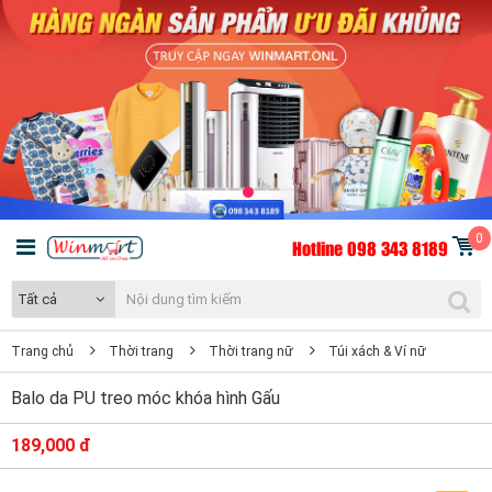
0
Hotline 098 343 8189
Tất cả
Trang chủ
Thời trang
Thời trang nữ
Túi xách & Ví nữ
Balo da PU treo móc khóa hình Gấu
189,000 đ