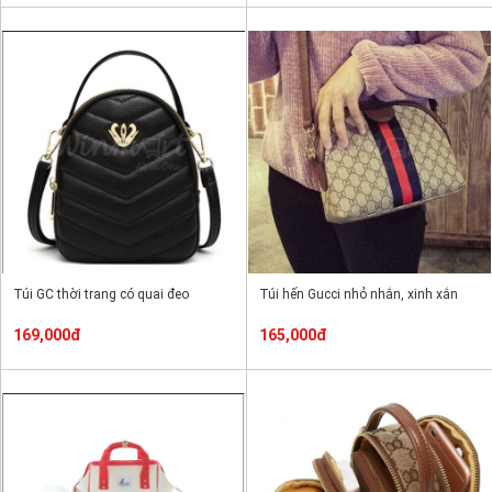
Túi GC thời trang có quai đeo
Túi hến Gucci nhỏ nhắn, xinh xắn
169,000đ
165,000đ