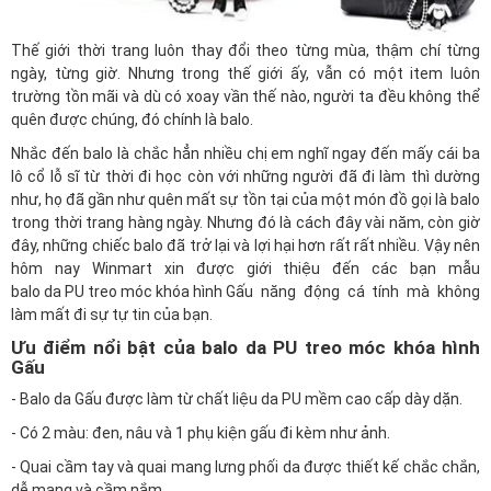
Thế giới thời trang luôn thay đổi theo từng mùa, thậm chí từng
ngày, từng giờ. Nhưng trong thế giới ấy, vẫn có một item luôn
trường tồn mãi và dù có xoay vần thế nào, người ta đều không thể
quên được chúng, đó chính là balo.
Nhắc đến balo là chắc hẳn nhiều chị em nghĩ ngay đến mấy cái ba
lô cổ lỗ sĩ từ thời đi học còn với những người đã đi làm thì dường
như, họ đã gần như quên mất sự tồn tại của một món đồ gọi là balo
trong thời trang hàng ngày. Nhưng đó là cách đây vài năm, còn giờ
đây, những chiếc balo đã trở lại và lợi hại hơn rất rất nhiều. Vậy nên
hôm nay
Winmart
xin được giới thiệu đến các bạn mẫu
balo da PU treo móc khóa hình Gấu
năng động cá tính mà không
làm mất đi sự tự tin của bạn.
Ưu điểm nổi bật của balo da PU treo móc khóa hình
Gấu
- Balo da Gấu được làm từ chất liệu da PU mềm cao cấp dày dặn.
- Có 2 màu: đen, nâu và 1 phụ kiện gấu đi kèm như ảnh.
- Quai cầm tay và quai mang lưng phối da được thiết kế chắc chắn,
dễ mang và cầm nắm