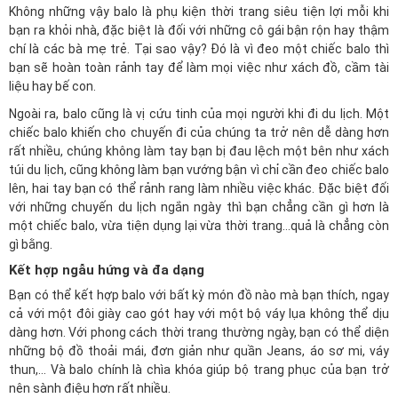
Không những vậy balo là phụ kiện thời trang siêu tiện lợi mỗi khi
bạn ra khỏi nhà, đặc biệt là đối với những cô gái bận rộn hay thậm
chí là các bà mẹ trẻ. Tại sao vậy? Đó là vì đeo một chiếc balo thì
bạn sẽ hoàn toàn rảnh tay để làm mọi việc như xách đồ, cầm tài
liệu hay bế con.
Ngoài ra, balo cũng là vị cứu tinh của mọi người khi đi du lịch. Một
chiếc balo khiến cho chuyến đi của chúng ta trở nên dễ dàng hơn
rất nhiều, chúng không làm tay bạn bị đau lệch một bên như xách
túi du lịch, cũng không làm bạn vướng bận vì chỉ cần đeo chiếc balo
lên, hai tay bạn có thể rảnh rang làm nhiều việc khác. Đặc biệt đối
với những chuyến du lịch ngắn ngày thì bạn chẳng cần gì hơn là
một chiếc balo, vừa tiện dụng lại vừa thời trang…quả là chẳng còn
gì bằng.
Kết hợp ngẫu hứng và đa dạng
Bạn có thể kết hợp balo với bất kỳ món đồ nào mà bạn thích, ngay
cả với một đôi giày cao gót hay với một bộ váy lụa không thể dịu
dàng hơn. Với phong cách thời trang thường ngày, bạn có thể diện
những bộ đồ thoải mái, đơn giản như quần Jeans, áo sơ mi, váy
thun,… Và balo chính là chìa khóa giúp bộ trang phục của bạn trở
nên sành điệu hơn rất nhiều.