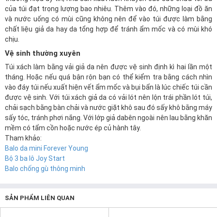
của túi đạt trọng lượng bao nhiêu. Thêm vào đó, những loại đồ ăn
và nước uống có mùi cũng không nên để vào túi được làm bằng
chất liệu giả da hay da tổng hợp để tránh ẩm mốc và có mùi khó
chịu.
Vệ sinh thường xuyên
Túi xách làm bằng vải giả da nên được vệ sinh định kì hai lần một
tháng. Hoặc nếu quá bận rộn bạn có thể kiểm tra bằng cách nhìn
vào đáy túi nếu xuất hiện vết ẩm mốc và bụi bẩn là lúc chiếc túi cần
được vệ sinh. Với túi xách giả da có vải lót nên lộn trái phần lót túi,
chải sạch bằng bàn chải và nước giặt khô sau đó sấy khô bằng máy
sấy tóc, tránh phơi nắng. Với lớp giả dabên ngoài nên lau bằng khăn
mềm có tẩm cồn hoặc nước ép củ hành tây.
Tham khảo:
Balo da mini Forever Young
Bộ 3 ba lô Joy Start
Balo chống gù thông minh
SẢN PHẨM LIÊN QUAN