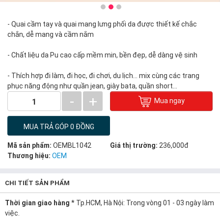
- Quai cầm tay và quai mang lưng phối da được thiết kế chắc
chắn, dễ mang và cầm nắm
- Chất liệu da Pu cao cấp mềm min, bền đẹp, dễ dàng vệ sinh
- Thích hợp đi làm, đi học, đi chơi, du lịch… mix cùng các trang
phục năng động như quần jean, giày bata, quần short…
-
+
Mua ngay
1
MUA TRẢ GÓP 0 ĐỒNG
Mã sản phẩm:
OEMBL1042
Giá thị trường:
236,000đ
Thương hiệu:
OEM
CHI TIẾT SẢN PHẨM
Thời gian giao hàng
* Tp.HCM, Hà Nội: Trong vòng 01 - 03 ngày làm
việc.